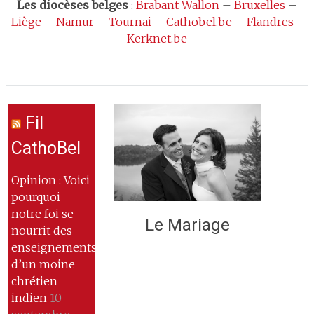
Les
diocèses belges
:
Brabant Wallon
–
Bruxelles
–
Liège
–
Namur
–
Tournai
–
Cathobel.be
–
Flandres
–
Kerknet.be
Fil
CathoBel
Opinion : Voici
pourquoi
notre foi se
Le Mariage
nourrit des
enseignements
d’un moine
chrétien
indien
10