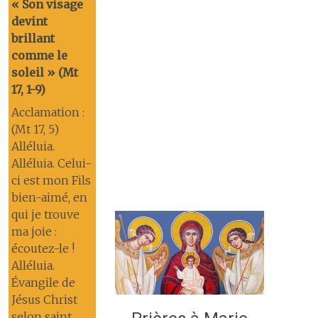
« Son visage
devint
brillant
comme le
soleil » (Mt
17, 1-9)
Acclamation :
(Mt 17, 5)
Alléluia.
Alléluia. Celui-
ci est mon Fils
bien-aimé, en
qui je trouve
ma joie :
écoutez-le !
Alléluia.
Évangile de
Jésus Christ
selon saint