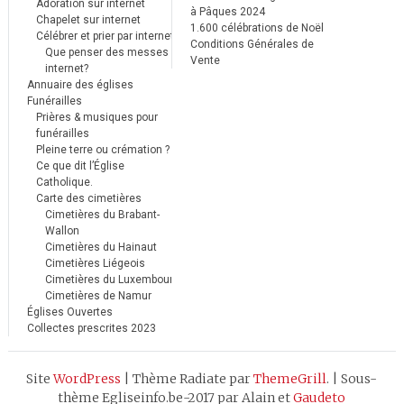
Adoration sur internet
à Pâques 2024
Chapelet sur internet
1.600 célébrations de Noël
Célébrer et prier par internet
Conditions Générales de
Que penser des messes
Vente
internet?
Annuaire des églises
Funérailles
Prières & musiques pour
funérailles
Pleine terre ou crémation ?
Ce que dit l’Église
Catholique.
Carte des cimetières
Cimetières du Brabant-
Wallon
Cimetières du Hainaut
Cimetières Liégeois
Cimetières du Luxembourg
Cimetières de Namur
Églises Ouvertes
Collectes prescrites 2023
Site
WordPress
|
Thème Radiate par
ThemeGrill
.
|
Sous-
thème Egliseinfo.be-2017 par Alain et
Gaudeto