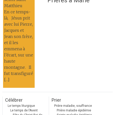
Prières à Marie
Matthieu
En ce temps-
là, Jésus prit
avec lui Pierre,
Jacques et
Jean son frère,
et il les
emmena à
l’écart, sur une
haute
montagne. Il
fut transfiguré
[…]
Célébrer
Prier
Le temps liturgique
Prière maladie, souffrance
Le temps de l’Avent
Prière maladie épidémie