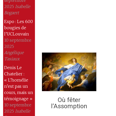
septembre
2025
Isabelle
Bogaert
Expo : Les 600
bougies de
l’UCLouvain
10 septembre
2025
Angélique
Tasiaux
Denis Le
Chatelier :
« L’homélie
n’est pas un
cours, mais un
témoignage »
Où fêter
10 septembre
l’Assomption
2025
Isabelle