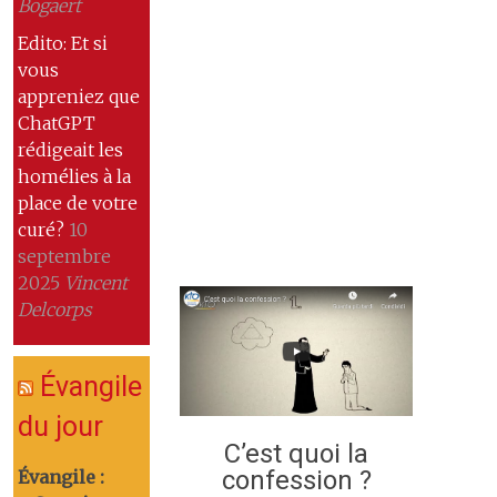
Bogaert
Edito: Et si
vous
appreniez que
ChatGPT
rédigeait les
homélies à la
place de votre
curé?
10
septembre
2025
Vincent
Delcorps
Évangile
du jour
C’est quoi la
confession ?
Évangile :