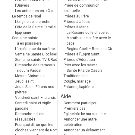
Fête du Christ Roi de
Saints maladie épidémie
l’Univers
Prière de communion
Les antiennes en »Ô »
spirituelle
Le temps de Noël
Prières au Père
L’origine de la crèche
Prières à Jésus
Fête de la Sainte Famille
Prières à Marie
Epiphanie
Le Rosaire ou le chapelet
Semaine sainte
Marathon de prière avec le
Tu es poussière…
pape
L’expérience du carême
Regina Coeli – Reine du Ciel
Semaine Sainte Diocèses
Prières à l’Esprit Saint
Semaine sainte TV & Radio
Prières d’Adoration
Dimanche des rameaux
Prier avec les saints
Triduum Pascal
Sainte Rita de Cascia
Messe Chrismale
Traditionnelles
Jeudi saint
Couple, mariage
Jeudi Saint: Fêtons nos
Enfance, baptême
prêtres
Aide
Vendredi saint – la croix
Samedi saint et vigile
Comment participer
pascale
Premiers pas
Dimanche – Il est
EgliseInfo.be sur son site
réssuscité !
Annoncer une autre
Pourquoi dit-on que les
célébration
cloches viennent de Rome ?
Annoncer un évènement