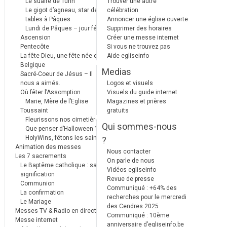
Le suaire de Turin
Trouver une autre
Le gigot d’agneau, star des
célébration
tables à Pâques
Annoncer une église ouverte
Lundi de Pâques – jour férié
Supprimer des horaires
Ascension
Créer une messe internet
Pentecôte
Si vous ne trouvez pas
La fête Dieu, une fête née en
Aide egliseinfo
Belgique
Medias
Sacré-Coeur de Jésus – Il
nous a aimés.
Logos et visuels
Où fêter l’Assomption
Visuels du guide internet
Marie, Mère de l’Eglise
Magazines et prières
Toussaint
gratuits
Fleurissons nos cimetières
Qui sommes-nous
Que penser d’Halloween ?
HolyWins, fêtons les saints !
?
Animation des messes
Nous contacter
Les 7 sacrements
On parle de nous
Le Baptême catholique : sa
Vidéos egliseinfo
signification
Revue de presse
Communion
Communiqué : +64% des
La confirmation
recherches pour le mercredi
Le Mariage
des Cendres 2025
Messes TV & Radio en direct
Communiqué : 10ème
Messe internet
anniversaire d’egliseinfo.be