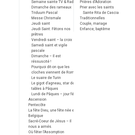
Semaine sainte TV & Radio
Prières d’Adoration
Dimanche des rameaux
Prier avec les saints
Triduum Pascal
Sainte Rita de Cascia
Messe Chrismale
Traditionnelles
Jeudi saint
Couple, mariage
Jeudi Saint: Fêtons nos
Enfance, baptême
prêtres
Vendredi saint – la croix
Samedi saint et vigile
pascale
Dimanche – Il est
réssuscité !
Pourquoi dit-on que les
cloches viennent de Rome ?
Le suaire de Turin
Le gigot d’agneau, star des
tables à Pâques
Lundi de Pâques – jour férié
Ascension
Pentecôte
La fête Dieu, une fête née en
Belgique
Sacré-Coeur de Jésus – Il
nous a aimés.
Où fêter l’Assomption