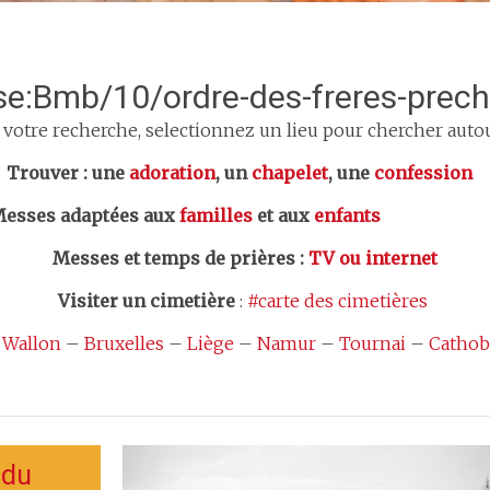
sse:Bmb/10/ordre-des-freres-prec
 votre recherche, selectionnez un lieu pour chercher autour
er : une
adoration
, un
chapelet
, une
confession
esses adaptées aux
familles
et aux
enfants
Messes et temps de prières
:
TV ou internet
Visiter un cimetière
:
#carte des cimetières
 Wallon
–
Bruxelles
–
Liège
–
Namur
–
Tournai
–
Cathob
 du