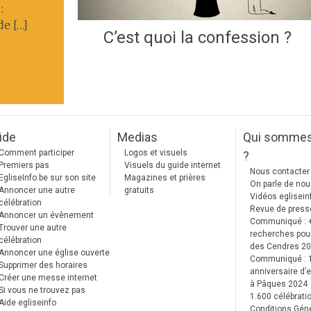
:
de […]
C’est quoi la confession ?
ide
Medias
Qui somme
Comment participer
Logos et visuels
?
Premiers pas
Visuels du guide internet
Nous contacter
EgliseInfo.be sur son site
Magazines et prières
On parle de no
Annoncer une autre
gratuits
Vidéos eglisein
célébration
Revue de press
Annoncer un évènement
Communiqué : 
Trouver une autre
recherches pour
célébration
des Cendres 2
Annoncer une église ouverte
Communiqué :
Supprimer des horaires
anniversaire d’e
Créer une messe internet
à Pâques 2024
Si vous ne trouvez pas
1.600 célébrati
Aide egliseinfo
Conditions Gén