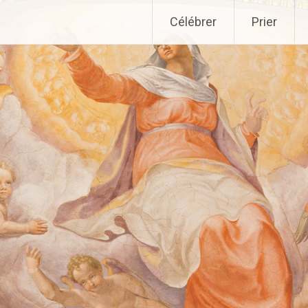
Aller
Célébrer
Prier
au
contenu
principal