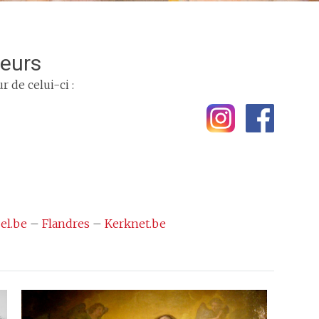
heurs
 de celui-ci :
el.be
–
Flandres
–
Kerknet.be