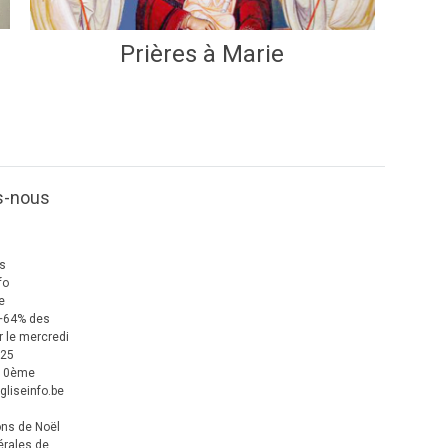
Prières à Marie
s-nous
us
fo
e
+64% des
 le mercredi
025
 10ème
gliseinfo.be
ons de Noël
érales de