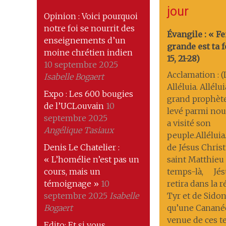
jour
Opinion : Voici pourquoi
notre foi se nourrit des
Évangile : « 
enseignements d’un
grande est ta f
moine chrétien indien
15, 21-28)
10 septembre 2025
Acclamation : (L
Isabelle Bogaert
Alléluia. Allélu
Expo : Les 600 bougies
grand prophète
de l’UCLouvain
10
levé parmi nous
septembre 2025
a visité son
Angélique Tasiaux
peuple.Alléluia
Denis Le Chatelier :
de Jésus Christ
« L’homélie n’est pas un
saint Matthieu
cours, mais un
temps-là, Jés
témoignage »
10
retira dans la 
septembre 2025
Isabelle
Tyr et de Sido
Bogaert
qu’une Canané
venue de ces te
Edito: Et si vous