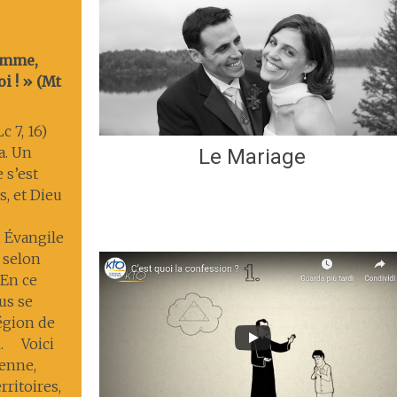
Femme,
oi ! » (Mt
c 7, 16)
ia. Un
Le Mariage
 s’est
, et Dieu
. Évangile
 selon
 En ce
us se
région de
n. Voici
enne,
rritoires,