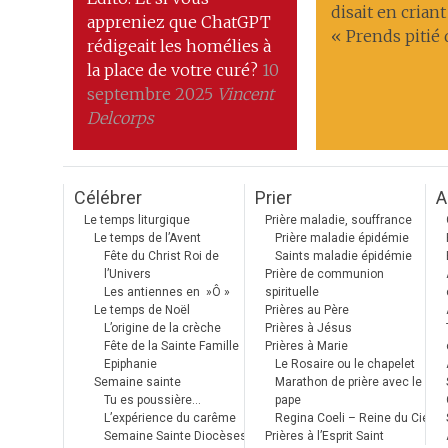
disait en criant 
appreniez que ChatGPT
« Prends pitié 
rédigeait les homélies à
la place de votre curé?
10
septembre 2025
Vincent
Delcorps
Célébrer
Prier
A
Le temps liturgique
Prière maladie, souffrance
Le temps de l’Avent
Prière maladie épidémie
Fête du Christ Roi de
Saints maladie épidémie
l’Univers
Prière de communion
Les antiennes en »Ô »
spirituelle
Le temps de Noël
Prières au Père
L’origine de la crèche
Prières à Jésus
Fête de la Sainte Famille
Prières à Marie
Epiphanie
Le Rosaire ou le chapelet
Semaine sainte
Marathon de prière avec le
Tu es poussière…
pape
L’expérience du carême
Regina Coeli – Reine du Ciel
Semaine Sainte Diocèses
Prières à l’Esprit Saint