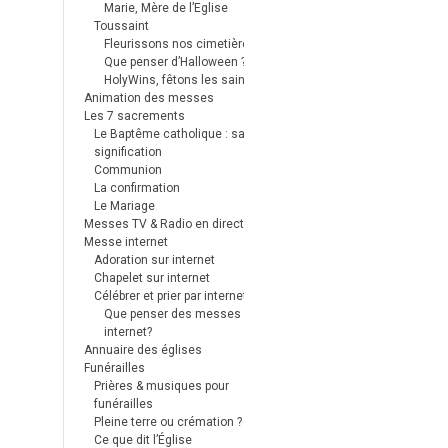
Marie, Mère de l’Eglise
Toussaint
Fleurissons nos cimetières
Que penser d’Halloween ?
HolyWins, fêtons les saints !
Animation des messes
Les 7 sacrements
Le Baptême catholique : sa
signification
Communion
La confirmation
Le Mariage
Messes TV & Radio en direct
Messe internet
Adoration sur internet
Chapelet sur internet
Célébrer et prier par internet
Que penser des messes
internet?
Annuaire des églises
Funérailles
Prières & musiques pour
funérailles
Pleine terre ou crémation ?
Ce que dit l’Église