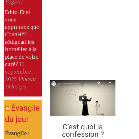
Bogaert
Edito: Et si
vous
appreniez que
ChatGPT
rédigeait les
homélies à la
place de votre
curé?
10
septembre
2025
Vincent
Delcorps
Évangile
du jour
C’est quoi la
confession ?
Évangile :