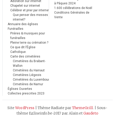
Adoration sur internet
à Pâques 2024
Chapelet sur internet
1.600 célébrations de Noël
Célébrer et prier par internet
Conditions Générales de
Que penser des messes
Vente
internet?
Annuaire des églises
Funérailles
Prières & musiques pour
funérailles
Pleine terre ou crémation ?
Ce que dit l’Église
Catholique.
Carte des cimetières
Cimetières du Brabant-
Wallon
Cimetières du Hainaut
Cimetières Liégeois
Cimetières du Luxembourg
Cimetières de Namur
Églises Ouvertes
Collectes prescrites 2023
Site
WordPress
|
Thème Radiate par
ThemeGrill
.
|
Sous-
thème Egliseinfo.be-2017 par Alain et
Gaudeto