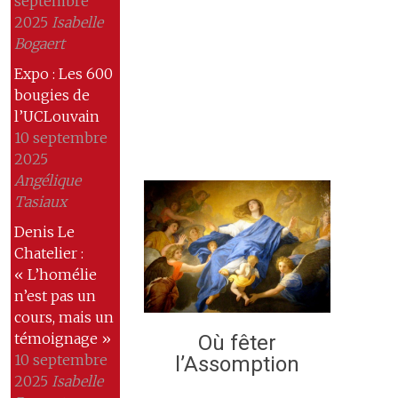
septembre
2025
Isabelle
Bogaert
Expo : Les 600
bougies de
l’UCLouvain
10 septembre
2025
Angélique
Tasiaux
Denis Le
Chatelier :
« L’homélie
n’est pas un
cours, mais un
témoignage »
Où fêter
10 septembre
l’Assomption
2025
Isabelle