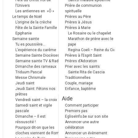
Fête du Christ Roi de
Saints maladie épidémie
l’Univers
Prière de communion
Les antiennes en »Ô »
spirituelle
Le temps de Noël
Prières au Père
L’origine de la crèche
Prières à Jésus
Fête de la Sainte Famille
Prières à Marie
Epiphanie
Le Rosaire ou le chapelet
Semaine sainte
Marathon de prière avec le
Tu es poussière…
pape
L’expérience du carême
Regina Coeli – Reine du Ciel
Semaine Sainte Diocèses
Prières à l’Esprit Saint
Semaine sainte TV & Radio
Prières d’Adoration
Dimanche des rameaux
Prier avec les saints
Triduum Pascal
Sainte Rita de Cascia
Messe Chrismale
Traditionnelles
Jeudi saint
Couple, mariage
Jeudi Saint: Fêtons nos
Enfance, baptême
prêtres
Aide
Vendredi saint – la croix
Samedi saint et vigile
Comment participer
pascale
Premiers pas
Dimanche – Il est
EgliseInfo.be sur son site
réssuscité !
Annoncer une autre
Pourquoi dit-on que les
célébration
cloches viennent de Rome ?
Annoncer un évènement