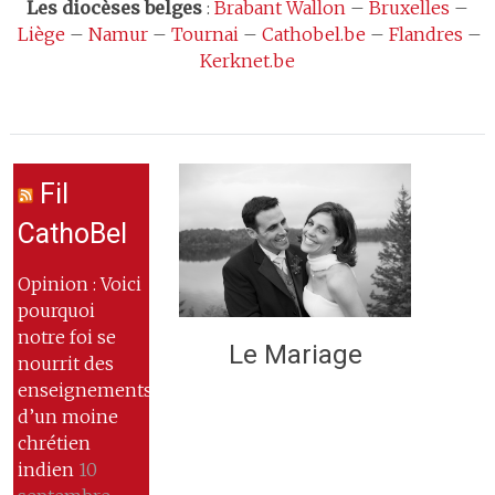
Les
diocèses belges
:
Brabant Wallon
–
Bruxelles
–
Liège
–
Namur
–
Tournai
–
Cathobel.be
–
Flandres
–
Kerknet.be
Fil
CathoBel
Opinion : Voici
pourquoi
notre foi se
Le Mariage
nourrit des
enseignements
d’un moine
chrétien
indien
10