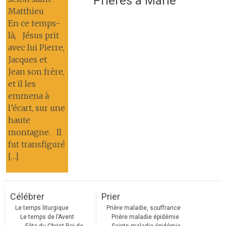
Prières à Marie
Matthieu
En ce temps-
là, Jésus prit
avec lui Pierre,
Jacques et
Jean son frère,
et il les
emmena à
l’écart, sur une
haute
montagne. Il
fut transfiguré
[…]
Célébrer
Prier
Le temps liturgique
Prière maladie, souffrance
Le temps de l’Avent
Prière maladie épidémie