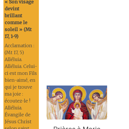
« Son visage
devint
brillant
comme le
soleil » (Mt
17, 1-9)
Acclamation :
(Mt 17, 5)
Alléluia.
Alléluia. Celui-
ci est mon Fils
bien-aimé, en
qui je trouve
ma joie :
écoutez-le !
Alléluia.
Évangile de
Jésus Christ
selon saint