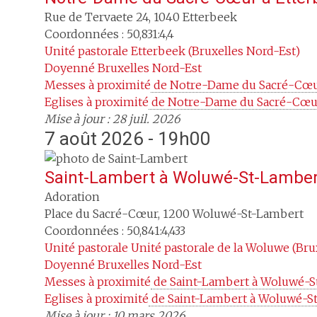
Rue de Tervaete 24
,
1040
Etterbeek
Coordonnées : 50,831:4,4
Unité pastorale
Etterbeek (Bruxelles Nord-Est)
Doyenné
Bruxelles Nord-Est
Messes à proximité
 de Notre-Dame du Sacré-Cœu
Eglises à proximité
 de Notre-Dame du Sacré-Cœur
Mise à jour : 28 juil. 2026
7 août 2026 - 19h00
Saint-Lambert
à
Woluwé-St-Lamber
Adoration
Place du Sacré-Cœur
,
1200
Woluwé-St-Lambert
Coordonnées : 50,841:4,433
Unité pastorale
Unité pastorale de la Woluwe (Bru
Doyenné
Bruxelles Nord-Est
Messes à proximité
 de Saint-Lambert à Woluwé-
Eglises à proximité
 de Saint-Lambert à Woluwé-S
Mise à jour : 10 mars 2026