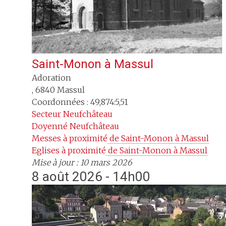
Saint-Monon
à
Massul
Adoration
,
6840
Massul
Coordonnées : 49,874:5,51
Secteur
Neufchâteau
Doyenné
Neufchâteau
Messes à proximité
 de Saint-Monon à Massul
Eglises à proximité
 de Saint-Monon à Massul
Mise à jour : 10 mars 2026
8 août 2026 - 14h00