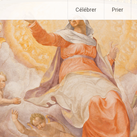
Aller
Célébrer
Prier
au
contenu
principal