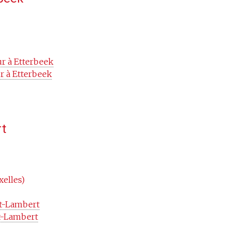
r à Etterbeek
 à Etterbeek
t
xelles)
St-Lambert
t-Lambert