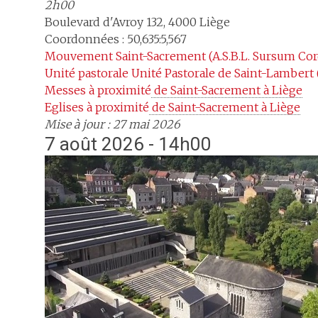
2h00
Boulevard d'Avroy 132
,
4000
Liège
Coordonnées : 50,635:5,567
Mouvement
Saint-Sacrement (A.S.B.L. Sursum Cor
Unité pastorale
Unité Pastorale de Saint-Lambert
Messes à proximité
 de Saint-Sacrement à Liège
Eglises à proximité
 de Saint-Sacrement à Liège
Mise à jour : 27 mai 2026
7 août 2026 - 14h00