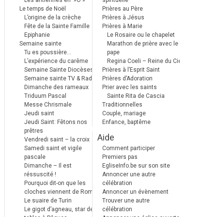
Les antiennes en »Ô »
spirituelle
Le temps de Noël
Prières au Père
L’origine de la crèche
Prières à Jésus
Fête de la Sainte Famille
Prières à Marie
Epiphanie
Le Rosaire ou le chapelet
Semaine sainte
Marathon de prière avec le
Tu es poussière…
pape
L’expérience du carême
Regina Coeli – Reine du Ciel
Semaine Sainte Diocèses
Prières à l’Esprit Saint
Semaine sainte TV & Radio
Prières d’Adoration
Dimanche des rameaux
Prier avec les saints
Triduum Pascal
Sainte Rita de Cascia
Messe Chrismale
Traditionnelles
Jeudi saint
Couple, mariage
Jeudi Saint: Fêtons nos
Enfance, baptême
prêtres
Aide
Vendredi saint – la croix
Samedi saint et vigile
Comment participer
pascale
Premiers pas
Dimanche – Il est
EgliseInfo.be sur son site
réssuscité !
Annoncer une autre
Pourquoi dit-on que les
célébration
cloches viennent de Rome ?
Annoncer un évènement
Le suaire de Turin
Trouver une autre
Le gigot d’agneau, star des
célébration