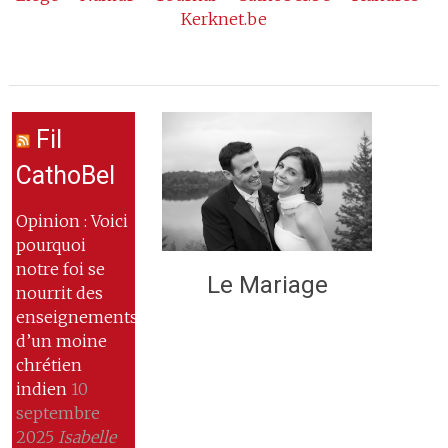
Kerknet.be
Fil
CathoBel
Opinion : Voici
pourquoi
notre foi se
Le Mariage
nourrit des
enseignements
d’un moine
chrétien
indien
10
septembre
2025
Isabelle