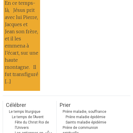
En ce temps-
là, Jésus prit
avec lui Pierre,
Jacques et
Jean son frère,
et il les
emmena à
l’écart, sur une
haute
montagne. Il
fut transfiguré
[…]
Célébrer
Prier
Le temps liturgique
Prière maladie, souffrance
Le temps de l’Avent
Prière maladie épidémie
Fête du Christ Roi de
Saints maladie épidémie
l’Univers
Prière de communion