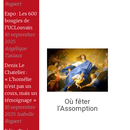
Bogaert
Expo : Les 600
bougies de
l’UCLouvain
10 septembre
2025
Angélique
Tasiaux
Denis Le
Chatelier :
« L’homélie
n’est pas un
cours, mais un
témoignage »
Où fêter
10 septembre
l’Assomption
2025
Isabelle
Bogaert