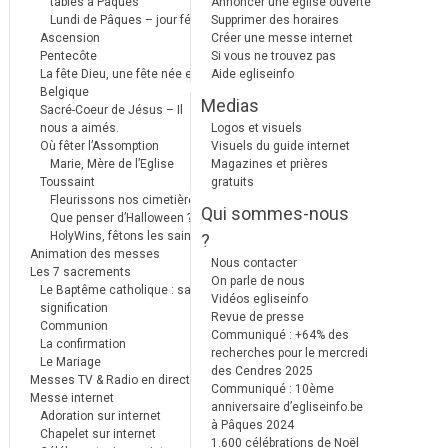
tables à Pâques
Annoncer une église ouverte
Lundi de Pâques – jour férié
Supprimer des horaires
Ascension
Créer une messe internet
Pentecôte
Si vous ne trouvez pas
La fête Dieu, une fête née en
Aide egliseinfo
Belgique
Medias
Sacré-Coeur de Jésus – Il
nous a aimés.
Logos et visuels
Où fêter l’Assomption
Visuels du guide internet
Marie, Mère de l’Eglise
Magazines et prières
Toussaint
gratuits
Fleurissons nos cimetières
Qui sommes-nous
Que penser d’Halloween ?
HolyWins, fêtons les saints !
?
Animation des messes
Nous contacter
Les 7 sacrements
On parle de nous
Le Baptême catholique : sa
Vidéos egliseinfo
signification
Revue de presse
Communion
Communiqué : +64% des
La confirmation
recherches pour le mercredi
Le Mariage
des Cendres 2025
Messes TV & Radio en direct
Communiqué : 10ème
Messe internet
anniversaire d’egliseinfo.be
Adoration sur internet
à Pâques 2024
Chapelet sur internet
1.600 célébrations de Noël