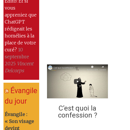
Edito: Et si
vous
appreniez que
ChatGPT
rédigeait les
homélies à la
place de votre
curé?
10
septembre
2025
Vincent
Delcorps
Évangile
du jour
C’est quoi la
confession ?
Évangile :
« Son visage
devint