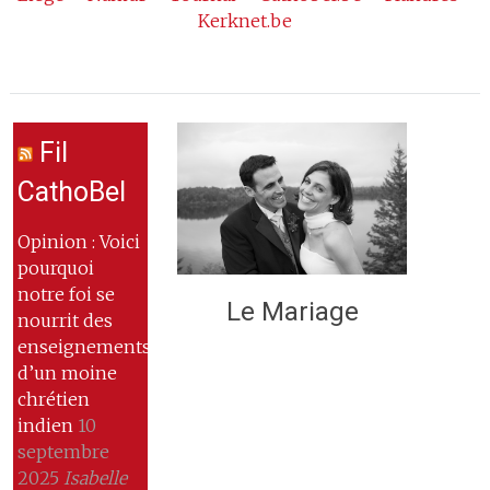
Kerknet.be
Fil
CathoBel
Opinion : Voici
pourquoi
notre foi se
Le Mariage
nourrit des
enseignements
d’un moine
chrétien
indien
10
septembre
2025
Isabelle