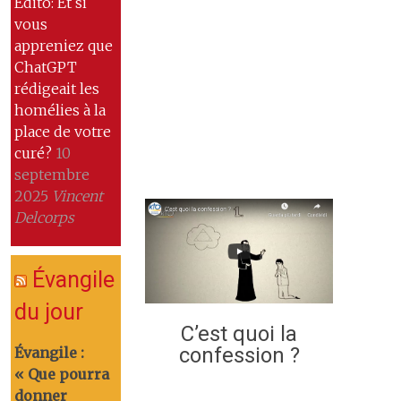
Edito: Et si
vous
appreniez que
ChatGPT
rédigeait les
homélies à la
place de votre
curé?
10
septembre
2025
Vincent
Delcorps
Évangile
du jour
C’est quoi la
confession ?
Évangile :
« Que pourra
donner