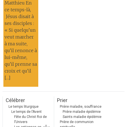
Matthieu En
ce temps-là,
Jésus disait à
ses disciples :
« Si quelqu’un
veut marcher
à ma suite,
qu’il renonce à
lui-même,
qu’il prenne sa
croix et qu’il
[…]
Célébrer
Prier
Le temps liturgique
Prière maladie, souffrance
Le temps de l’Avent
Prière maladie épidémie
Fête du Christ Roi de
Saints maladie épidémie
l’Univers
Prière de communion