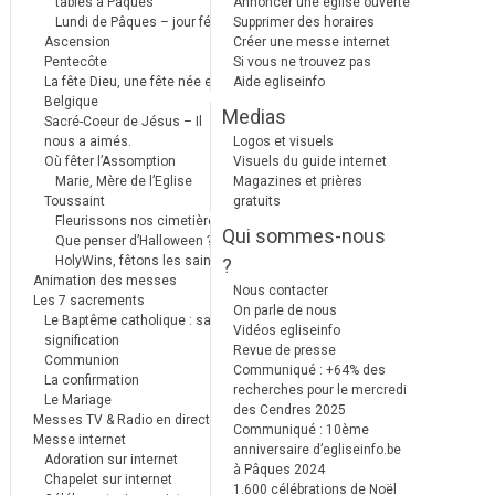
tables à Pâques
Annoncer une église ouverte
Lundi de Pâques – jour férié
Supprimer des horaires
Ascension
Créer une messe internet
Pentecôte
Si vous ne trouvez pas
La fête Dieu, une fête née en
Aide egliseinfo
Belgique
Medias
Sacré-Coeur de Jésus – Il
nous a aimés.
Logos et visuels
Où fêter l’Assomption
Visuels du guide internet
Marie, Mère de l’Eglise
Magazines et prières
Toussaint
gratuits
Fleurissons nos cimetières
Qui sommes-nous
Que penser d’Halloween ?
HolyWins, fêtons les saints !
?
Animation des messes
Nous contacter
Les 7 sacrements
On parle de nous
Le Baptême catholique : sa
Vidéos egliseinfo
signification
Revue de presse
Communion
Communiqué : +64% des
La confirmation
recherches pour le mercredi
Le Mariage
des Cendres 2025
Messes TV & Radio en direct
Communiqué : 10ème
Messe internet
anniversaire d’egliseinfo.be
Adoration sur internet
à Pâques 2024
Chapelet sur internet
1.600 célébrations de Noël