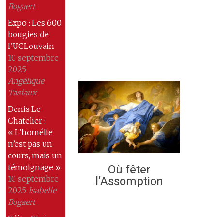
Bogaert
Expo : Les 600
bougies de
l’UCLouvain
10 septembre
2025
Angélique
Tasiaux
Denis Le
Chatelier :
« L’homélie
n’est pas un
cours, mais un
témoignage »
Où fêter
10 septembre
l’Assomption
2025
Isabelle
Bogaert