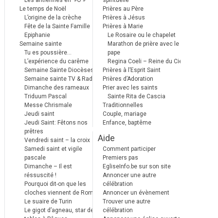
Les antiennes en »Ô »
spirituelle
Le temps de Noël
Prières au Père
L’origine de la crèche
Prières à Jésus
Fête de la Sainte Famille
Prières à Marie
Epiphanie
Le Rosaire ou le chapelet
Semaine sainte
Marathon de prière avec le
Tu es poussière…
pape
L’expérience du carême
Regina Coeli – Reine du Ciel
Semaine Sainte Diocèses
Prières à l’Esprit Saint
Semaine sainte TV & Radio
Prières d’Adoration
Dimanche des rameaux
Prier avec les saints
Triduum Pascal
Sainte Rita de Cascia
Messe Chrismale
Traditionnelles
Jeudi saint
Couple, mariage
Jeudi Saint: Fêtons nos
Enfance, baptême
prêtres
Aide
Vendredi saint – la croix
Samedi saint et vigile
Comment participer
pascale
Premiers pas
Dimanche – Il est
EgliseInfo.be sur son site
réssuscité !
Annoncer une autre
Pourquoi dit-on que les
célébration
cloches viennent de Rome ?
Annoncer un évènement
Le suaire de Turin
Trouver une autre
Le gigot d’agneau, star des
célébration