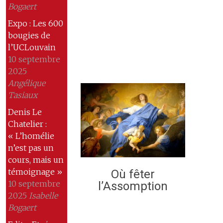
Bogaert
Expo : Les 600
bougies de
l’UCLouvain
10 septembre
2025
Angélique
Tasiaux
Denis Le
Chatelier :
« L’homélie
n’est pas un
cours, mais un
témoignage »
Où fêter
10 septembre
l’Assomption
2025
Isabelle
Bogaert