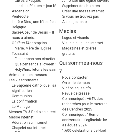
tables à Pâques
Annoncer une église ouverte
Lundi de Pâques – jour férié
Supprimer des horaires
Ascension
Créer une messe internet
Pentecôte
Si vous ne trouvez pas
La fête Dieu, une fête née en
Aide egliseinfo
Belgique
Medias
Sacré-Coeur de Jésus – Il
nous a aimés.
Logos et visuels
Où fêter l’Assomption
Visuels du guide internet
Marie, Mère de l’Eglise
Magazines et prières
Toussaint
gratuits
Fleurissons nos cimetières
Qui sommes-nous
Que penser d’Halloween ?
HolyWins, fêtons les saints !
?
Animation des messes
Nous contacter
Les 7 sacrements
On parle de nous
Le Baptême catholique : sa
Vidéos egliseinfo
signification
Revue de presse
Communion
Communiqué : +64% des
La confirmation
recherches pour le mercredi
Le Mariage
des Cendres 2025
Messes TV & Radio en direct
Communiqué : 10ème
Messe internet
anniversaire d’egliseinfo.be
Adoration sur internet
à Pâques 2024
Chapelet sur internet
1.600 célébrations de Noël