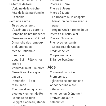
Les antiennes en »Ô »
spirituelle
Le temps de Noël
Prières au Père
L’origine de la crèche
Prières à Jésus
Fête de la Sainte Famille
Prières à Marie
Epiphanie
Le Rosaire ou le chapelet
Semaine sainte
Marathon de prière avec le
Tu es poussière…
pape
L’expérience du carême
Regina Coeli – Reine du Ciel
Semaine Sainte Diocèses
Prières à l’Esprit Saint
Semaine sainte TV & Radio
Prières d’Adoration
Dimanche des rameaux
Prier avec les saints
Triduum Pascal
Sainte Rita de Cascia
Messe Chrismale
Traditionnelles
Jeudi saint
Couple, mariage
Jeudi Saint: Fêtons nos
Enfance, baptême
prêtres
Aide
Vendredi saint – la croix
Samedi saint et vigile
Comment participer
pascale
Premiers pas
Dimanche – Il est
EgliseInfo.be sur son site
réssuscité !
Annoncer une autre
Pourquoi dit-on que les
célébration
cloches viennent de Rome ?
Annoncer un évènement
Le suaire de Turin
Trouver une autre
Le gigot d’agneau, star des
célébration