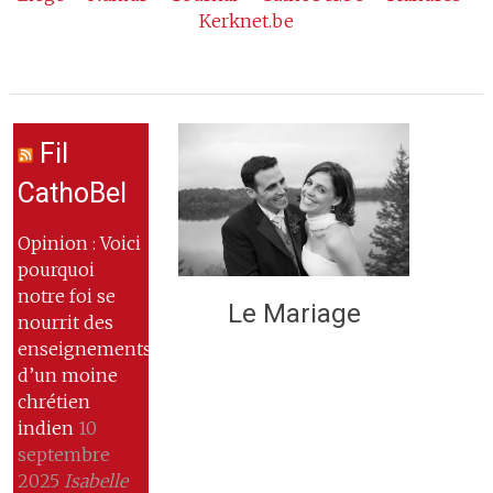
Kerknet.be
Fil
CathoBel
Opinion : Voici
pourquoi
notre foi se
Le Mariage
nourrit des
enseignements
d’un moine
chrétien
indien
10
septembre
2025
Isabelle