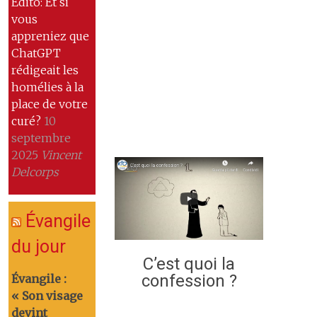
Edito: Et si
vous
appreniez que
ChatGPT
rédigeait les
homélies à la
place de votre
curé?
10
septembre
2025
Vincent
Delcorps
Évangile
du jour
C’est quoi la
confession ?
Évangile :
« Son visage
devint