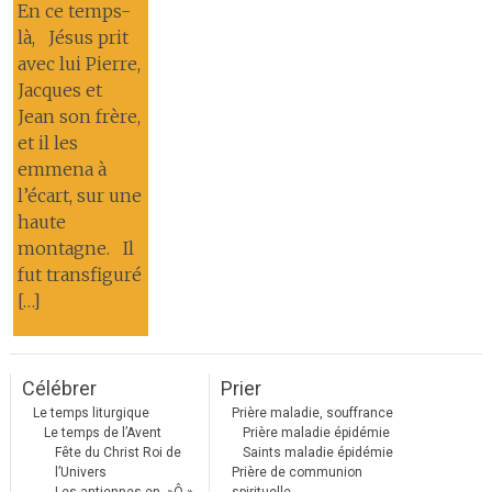
En ce temps-
là, Jésus prit
avec lui Pierre,
Jacques et
Jean son frère,
et il les
emmena à
l’écart, sur une
haute
montagne. Il
fut transfiguré
[…]
Célébrer
Prier
Le temps liturgique
Prière maladie, souffrance
Le temps de l’Avent
Prière maladie épidémie
Fête du Christ Roi de
Saints maladie épidémie
l’Univers
Prière de communion