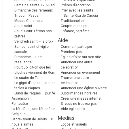
Semaine Sainte Diocèses
Prières à l’Esprit Saint
Semaine sainte TV & Radio
Prières d’Adoration
Dimanche des rameaux
Prier avec les saints
Triduum Pascal
Sainte Rita de Cascia
Messe Chrismale
Traditionnelles
Jeudi saint
Couple, mariage
Jeudi Saint: Fêtons nos
Enfance, baptême
prêtres
Aide
Vendredi saint – la croix
Samedi saint et vigile
Comment participer
pascale
Premiers pas
Dimanche – Il est
EgliseInfo.be sur son site
réssuscité !
Annoncer une autre
Pourquoi dit-on que les
célébration
cloches viennent de Rome ?
Annoncer un évènement
Le suaire de Turin
Trouver une autre
Le gigot d’agneau, star des
célébration
tables à Pâques
Annoncer une église ouverte
Lundi de Pâques – jour férié
Supprimer des horaires
Ascension
Créer une messe internet
Pentecôte
Si vous ne trouvez pas
La fête Dieu, une fête née en
Aide egliseinfo
Belgique
Medias
Sacré-Coeur de Jésus – Il
nous a aimés.
Logos et visuels