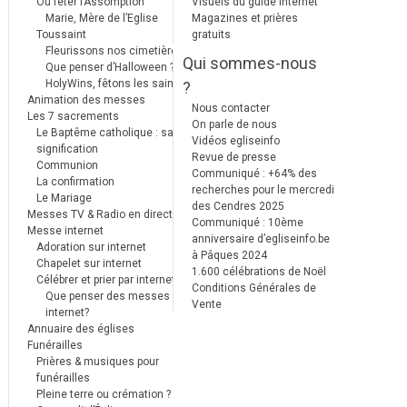
Où fêter l’Assomption
Visuels du guide internet
Marie, Mère de l’Eglise
Magazines et prières
Toussaint
gratuits
Fleurissons nos cimetières
Qui sommes-nous
Que penser d’Halloween ?
HolyWins, fêtons les saints !
?
Animation des messes
Nous contacter
Les 7 sacrements
On parle de nous
Le Baptême catholique : sa
Vidéos egliseinfo
signification
Revue de presse
Communion
Communiqué : +64% des
La confirmation
recherches pour le mercredi
Le Mariage
des Cendres 2025
Messes TV & Radio en direct
Communiqué : 10ème
Messe internet
anniversaire d’egliseinfo.be
Adoration sur internet
à Pâques 2024
Chapelet sur internet
1.600 célébrations de Noël
Célébrer et prier par internet
Conditions Générales de
Que penser des messes
Vente
internet?
Annuaire des églises
Funérailles
Prières & musiques pour
funérailles
Pleine terre ou crémation ?