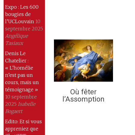
Expo : Les 600
bougies de
l’UCLouvain
10
septembre 2025
Angélique
Tasiaux
Denis Le
Chatelier :
« L’homélie
n’est pas un
cours, mais un
témoignage »
Où fêter
10 septembre
l’Assomption
2025
Isabelle
Bogaert
Edito: Et si vous
appreniez que