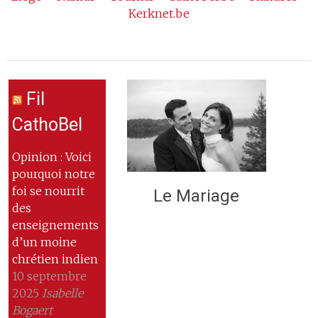
Kerknet.be
Fil
CathoBel
Opinion : Voici
pourquoi notre
foi se nourrit
Le Mariage
des
enseignements
d’un moine
chrétien indien
10 septembre
2025
Isabelle
Bogaert