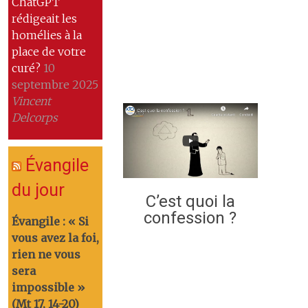
ChatGPT
rédigeait les
homélies à la
place de votre
curé?
10
septembre 2025
Vincent
Delcorps
Évangile
du jour
C’est quoi la
confession ?
Évangile : « Si
vous avez la foi,
rien ne vous
sera
impossible »
(Mt 17, 14-20)