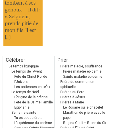
tombant à ses
genoux, il dit :
« Seigneur,
prends pitié de
mon fils. Il est
[…]
Célébrer
Prier
Le temps liturgique
Prière maladie, souffrance
Le temps de l’Avent
Prière maladie épidémie
Fête du Christ Roi de
Saints maladie épidémie
l’Univers
Prière de communion
Les antiennes en »Ô »
spirituelle
Le temps de Noël
Prières au Père
L’origine de la crèche
Prières à Jésus
Fête de la Sainte Famille
Prières à Marie
Epiphanie
Le Rosaire ou le chapelet
Semaine sainte
Marathon de prière avec le
Tu es poussière…
pape
L’expérience du carême
Regina Coeli – Reine du Ciel