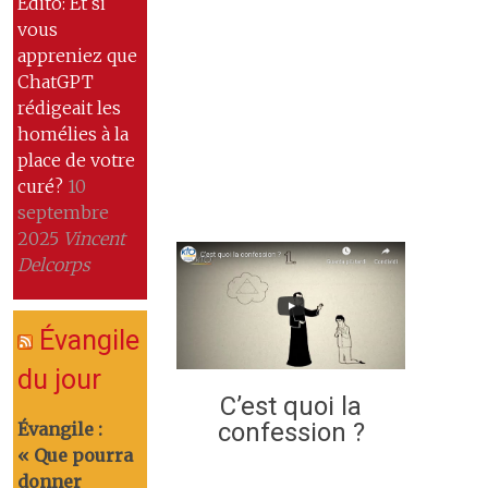
Edito: Et si
vous
appreniez que
ChatGPT
rédigeait les
homélies à la
place de votre
curé?
10
septembre
2025
Vincent
Delcorps
Évangile
du jour
C’est quoi la
confession ?
Évangile :
« Que pourra
donner