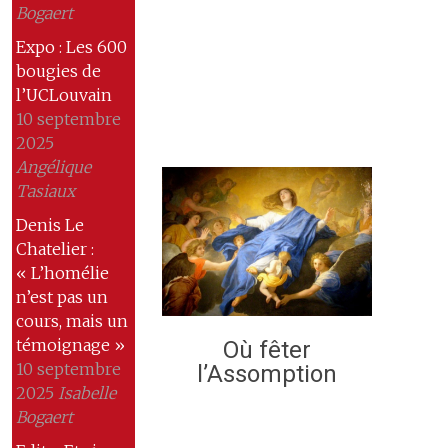
Bogaert
Expo : Les 600
bougies de
l’UCLouvain
10 septembre
2025
Angélique
Tasiaux
Denis Le
Chatelier :
« L’homélie
n’est pas un
cours, mais un
témoignage »
Où fêter
10 septembre
l’Assomption
2025
Isabelle
Bogaert