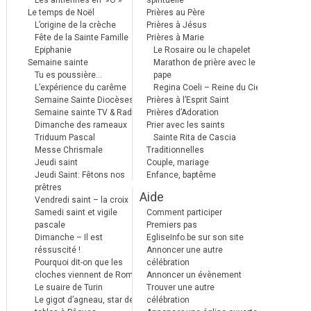
Les antiennes en »Ô »
spirituelle
Le temps de Noël
Prières au Père
L’origine de la crèche
Prières à Jésus
Fête de la Sainte Famille
Prières à Marie
Epiphanie
Le Rosaire ou le chapelet
Semaine sainte
Marathon de prière avec le
Tu es poussière…
pape
L’expérience du carême
Regina Coeli – Reine du Ciel
Semaine Sainte Diocèses
Prières à l’Esprit Saint
Semaine sainte TV & Radio
Prières d’Adoration
Dimanche des rameaux
Prier avec les saints
Triduum Pascal
Sainte Rita de Cascia
Messe Chrismale
Traditionnelles
Jeudi saint
Couple, mariage
Jeudi Saint: Fêtons nos
Enfance, baptême
prêtres
Aide
Vendredi saint – la croix
Samedi saint et vigile
Comment participer
pascale
Premiers pas
Dimanche – Il est
EgliseInfo.be sur son site
réssuscité !
Annoncer une autre
Pourquoi dit-on que les
célébration
cloches viennent de Rome ?
Annoncer un évènement
Le suaire de Turin
Trouver une autre
Le gigot d’agneau, star des
célébration