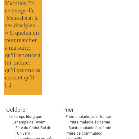
Matthieu En
ce temps-là,
Jésus disait à
ses disciples :
« Si quelqu’un
veut marcher
à ma suite,
qu’il renonce à
lui-même,
qu’il prenne sa
croix et qu’il
[…]
Célébrer
Prier
Le temps liturgique
Prière maladie, souffrance
Le temps de l’Avent
Prière maladie épidémie
Fête du Christ Roi de
Saints maladie épidémie
l’Univers
Prière de communion