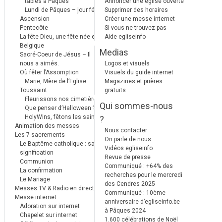
tables à Pâques
Annoncer une église ouverte
Lundi de Pâques – jour férié
Supprimer des horaires
Ascension
Créer une messe internet
Pentecôte
Si vous ne trouvez pas
La fête Dieu, une fête née en
Aide egliseinfo
Belgique
Medias
Sacré-Coeur de Jésus – Il
nous a aimés.
Logos et visuels
Où fêter l’Assomption
Visuels du guide internet
Marie, Mère de l’Eglise
Magazines et prières
Toussaint
gratuits
Fleurissons nos cimetières
Qui sommes-nous
Que penser d’Halloween ?
HolyWins, fêtons les saints !
?
Animation des messes
Nous contacter
Les 7 sacrements
On parle de nous
Le Baptême catholique : sa
Vidéos egliseinfo
signification
Revue de presse
Communion
Communiqué : +64% des
La confirmation
recherches pour le mercredi
Le Mariage
des Cendres 2025
Messes TV & Radio en direct
Communiqué : 10ème
Messe internet
anniversaire d’egliseinfo.be
Adoration sur internet
à Pâques 2024
Chapelet sur internet
1.600 célébrations de Noël