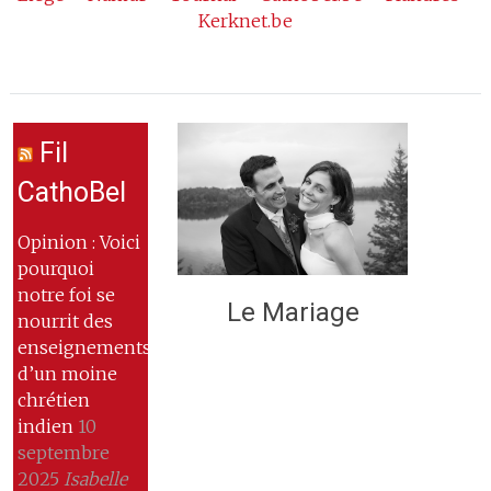
Kerknet.be
Fil
CathoBel
Opinion : Voici
pourquoi
notre foi se
Le Mariage
nourrit des
enseignements
d’un moine
chrétien
indien
10
septembre
2025
Isabelle