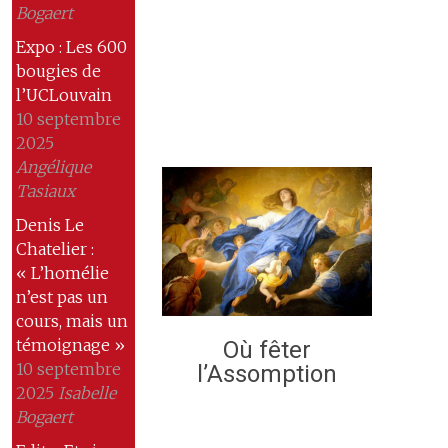
Bogaert
Expo : Les 600
bougies de
l’UCLouvain
10 septembre
2025
Angélique
Tasiaux
Denis Le
Chatelier :
« L’homélie
n’est pas un
cours, mais un
témoignage »
Où fêter
10 septembre
l’Assomption
2025
Isabelle
Bogaert