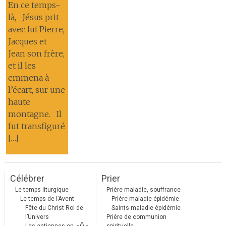
En ce temps-
là, Jésus prit
avec lui Pierre,
Jacques et
Jean son frère,
et il les
emmena à
l’écart, sur une
haute
montagne. Il
fut transfiguré
[…]
Célébrer
Prier
Le temps liturgique
Prière maladie, souffrance
Le temps de l’Avent
Prière maladie épidémie
Fête du Christ Roi de
Saints maladie épidémie
l’Univers
Prière de communion