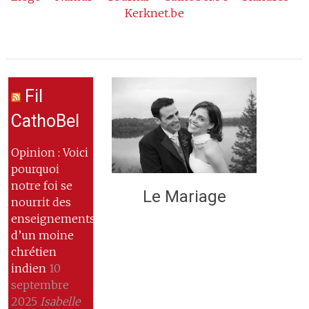
Kerknet.be
Fil
CathoBel
Opinion : Voici
pourquoi
notre foi se
Le Mariage
nourrit des
enseignements
d’un moine
chrétien
indien
10
septembre
2025
Isabelle