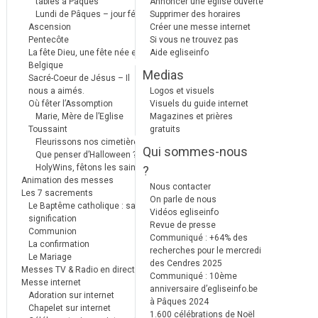
tables à Pâques
Annoncer une église ouverte
Lundi de Pâques – jour férié
Supprimer des horaires
Ascension
Créer une messe internet
Pentecôte
Si vous ne trouvez pas
La fête Dieu, une fête née en
Aide egliseinfo
Belgique
Medias
Sacré-Coeur de Jésus – Il
nous a aimés.
Logos et visuels
Où fêter l’Assomption
Visuels du guide internet
Marie, Mère de l’Eglise
Magazines et prières
Toussaint
gratuits
Fleurissons nos cimetières
Qui sommes-nous
Que penser d’Halloween ?
HolyWins, fêtons les saints !
?
Animation des messes
Nous contacter
Les 7 sacrements
On parle de nous
Le Baptême catholique : sa
Vidéos egliseinfo
signification
Revue de presse
Communion
Communiqué : +64% des
La confirmation
recherches pour le mercredi
Le Mariage
des Cendres 2025
Messes TV & Radio en direct
Communiqué : 10ème
Messe internet
anniversaire d’egliseinfo.be
Adoration sur internet
à Pâques 2024
Chapelet sur internet
1.600 célébrations de Noël