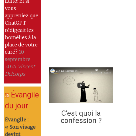
Edito: Et si
vous
appreniez que
ChatGPT
rédigeait les
homélies à la
place de votre
curé?
10
septembre
2025
Vincent
Delcorps
Évangile
du jour
C’est quoi la
confession ?
Évangile :
« Son visage
devint