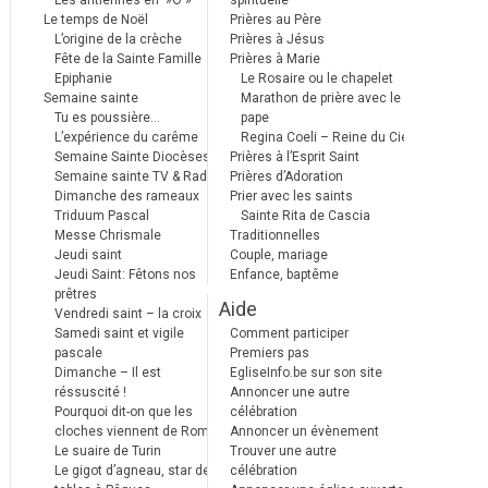
Les antiennes en »Ô »
spirituelle
Le temps de Noël
Prières au Père
L’origine de la crèche
Prières à Jésus
Fête de la Sainte Famille
Prières à Marie
Epiphanie
Le Rosaire ou le chapelet
Semaine sainte
Marathon de prière avec le
Tu es poussière…
pape
L’expérience du carême
Regina Coeli – Reine du Ciel
Semaine Sainte Diocèses
Prières à l’Esprit Saint
Semaine sainte TV & Radio
Prières d’Adoration
Dimanche des rameaux
Prier avec les saints
Triduum Pascal
Sainte Rita de Cascia
Messe Chrismale
Traditionnelles
Jeudi saint
Couple, mariage
Jeudi Saint: Fêtons nos
Enfance, baptême
prêtres
Aide
Vendredi saint – la croix
Samedi saint et vigile
Comment participer
pascale
Premiers pas
Dimanche – Il est
EgliseInfo.be sur son site
réssuscité !
Annoncer une autre
Pourquoi dit-on que les
célébration
cloches viennent de Rome ?
Annoncer un évènement
Le suaire de Turin
Trouver une autre
Le gigot d’agneau, star des
célébration