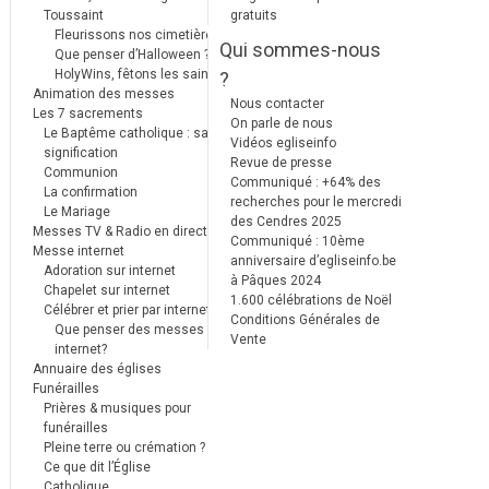
Toussaint
gratuits
Fleurissons nos cimetières
Qui sommes-nous
Que penser d’Halloween ?
HolyWins, fêtons les saints !
?
Animation des messes
Nous contacter
Les 7 sacrements
On parle de nous
Le Baptême catholique : sa
Vidéos egliseinfo
signification
Revue de presse
Communion
Communiqué : +64% des
La confirmation
recherches pour le mercredi
Le Mariage
des Cendres 2025
Messes TV & Radio en direct
Communiqué : 10ème
Messe internet
anniversaire d’egliseinfo.be
Adoration sur internet
à Pâques 2024
Chapelet sur internet
1.600 célébrations de Noël
Célébrer et prier par internet
Conditions Générales de
Que penser des messes
Vente
internet?
Annuaire des églises
Funérailles
Prières & musiques pour
funérailles
Pleine terre ou crémation ?
Ce que dit l’Église
Catholique.