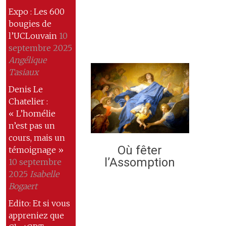
Expo : Les 600
bougies de
l’UCLouvain
10
septembre 2025
Angélique
Tasiaux
Denis Le
Chatelier :
« L’homélie
n’est pas un
cours, mais un
Où fêter
témoignage »
l’Assomption
10 septembre
2025
Isabelle
Bogaert
Edito: Et si vous
appreniez que