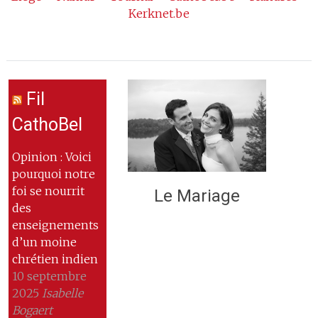
Kerknet.be
Fil
CathoBel
Opinion : Voici
pourquoi notre
foi se nourrit
Le Mariage
des
enseignements
d’un moine
chrétien indien
10 septembre
2025
Isabelle
Bogaert