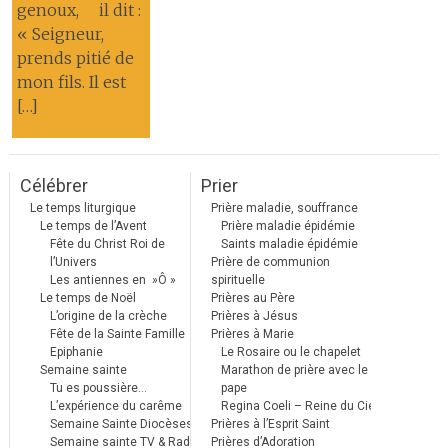
genoux, il dit :
« Seigneur,
prends pitié de
mon fils. Il est
[…]
Célébrer
Prier
Le temps liturgique
Prière maladie, souffrance
Le temps de l’Avent
Prière maladie épidémie
Fête du Christ Roi de
Saints maladie épidémie
l’Univers
Prière de communion
Les antiennes en »Ô »
spirituelle
Le temps de Noël
Prières au Père
L’origine de la crèche
Prières à Jésus
Fête de la Sainte Famille
Prières à Marie
Epiphanie
Le Rosaire ou le chapelet
Semaine sainte
Marathon de prière avec le
Tu es poussière…
pape
L’expérience du carême
Regina Coeli – Reine du Ciel
Semaine Sainte Diocèses
Prières à l’Esprit Saint
Semaine sainte TV & Radio
Prières d’Adoration