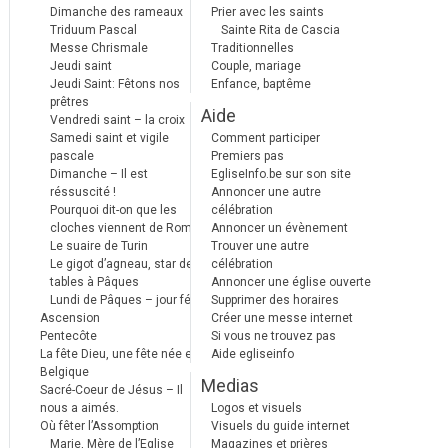
Dimanche des rameaux
Prier avec les saints
Triduum Pascal
Sainte Rita de Cascia
Messe Chrismale
Traditionnelles
Jeudi saint
Couple, mariage
Jeudi Saint: Fêtons nos
Enfance, baptême
prêtres
Aide
Vendredi saint – la croix
Samedi saint et vigile
Comment participer
pascale
Premiers pas
Dimanche – Il est
EgliseInfo.be sur son site
réssuscité !
Annoncer une autre
Pourquoi dit-on que les
célébration
cloches viennent de Rome ?
Annoncer un évènement
Le suaire de Turin
Trouver une autre
Le gigot d’agneau, star des
célébration
tables à Pâques
Annoncer une église ouverte
Lundi de Pâques – jour férié
Supprimer des horaires
Ascension
Créer une messe internet
Pentecôte
Si vous ne trouvez pas
La fête Dieu, une fête née en
Aide egliseinfo
Belgique
Medias
Sacré-Coeur de Jésus – Il
nous a aimés.
Logos et visuels
Où fêter l’Assomption
Visuels du guide internet
Marie, Mère de l’Eglise
Magazines et prières