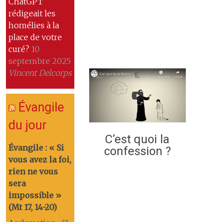
ChatGPT
rédigeait les
homélies à la
place de votre
curé?
10
septembre 2025
Vincent Delcorps
Évangile
du jour
C’est quoi la
Évangile : « Si
confession ?
vous avez la foi,
rien ne vous
sera
impossible »
(Mt 17, 14-20)