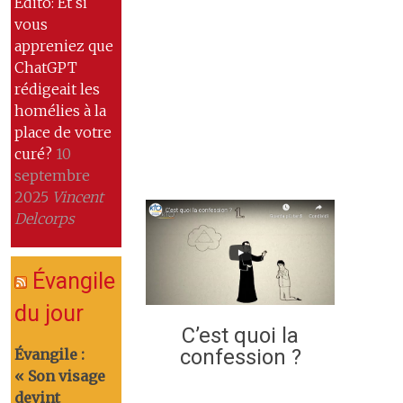
Edito: Et si
vous
appreniez que
ChatGPT
rédigeait les
homélies à la
place de votre
curé?
10
septembre
2025
Vincent
Delcorps
Évangile
du jour
C’est quoi la
confession ?
Évangile :
« Son visage
devint