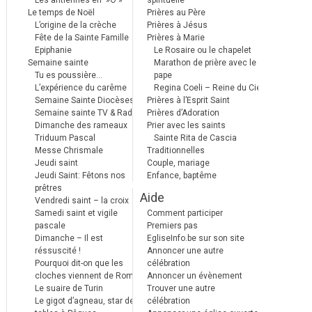
Les antiennes en »Ô »
spirituelle
Le temps de Noël
Prières au Père
L’origine de la crèche
Prières à Jésus
Fête de la Sainte Famille
Prières à Marie
Epiphanie
Le Rosaire ou le chapelet
Semaine sainte
Marathon de prière avec le
Tu es poussière…
pape
L’expérience du carême
Regina Coeli – Reine du Ciel
Semaine Sainte Diocèses
Prières à l’Esprit Saint
Semaine sainte TV & Radio
Prières d’Adoration
Dimanche des rameaux
Prier avec les saints
Triduum Pascal
Sainte Rita de Cascia
Messe Chrismale
Traditionnelles
Jeudi saint
Couple, mariage
Jeudi Saint: Fêtons nos
Enfance, baptême
prêtres
Aide
Vendredi saint – la croix
Samedi saint et vigile
Comment participer
pascale
Premiers pas
Dimanche – Il est
EgliseInfo.be sur son site
réssuscité !
Annoncer une autre
Pourquoi dit-on que les
célébration
cloches viennent de Rome ?
Annoncer un évènement
Le suaire de Turin
Trouver une autre
Le gigot d’agneau, star des
célébration