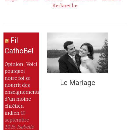
Kerknet.be
Fil
CathoBel
Opinion : Voici
pourquoi
notre foi se
Le Mariage
nourrit des
enseignements
d’un moine
chrétien
indien
10
septembre
2025
Isabelle