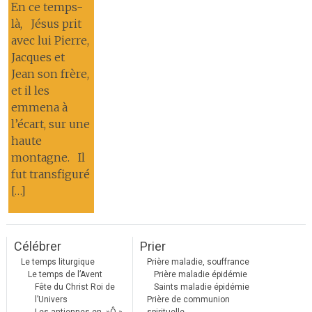
En ce temps-
là, Jésus prit
avec lui Pierre,
Jacques et
Jean son frère,
et il les
emmena à
l’écart, sur une
haute
montagne. Il
fut transfiguré
[…]
Célébrer
Prier
Le temps liturgique
Prière maladie, souffrance
Le temps de l’Avent
Prière maladie épidémie
Fête du Christ Roi de
Saints maladie épidémie
l’Univers
Prière de communion