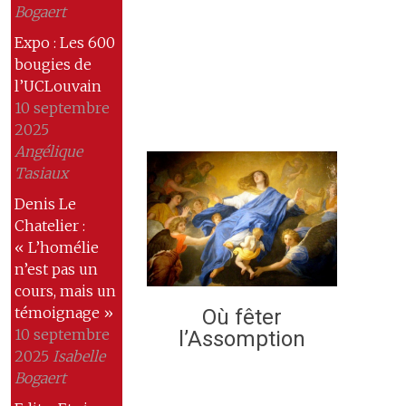
Bogaert
Expo : Les 600
bougies de
l’UCLouvain
10 septembre
2025
Angélique
Tasiaux
Denis Le
Chatelier :
« L’homélie
n’est pas un
cours, mais un
témoignage »
Où fêter
10 septembre
l’Assomption
2025
Isabelle
Bogaert