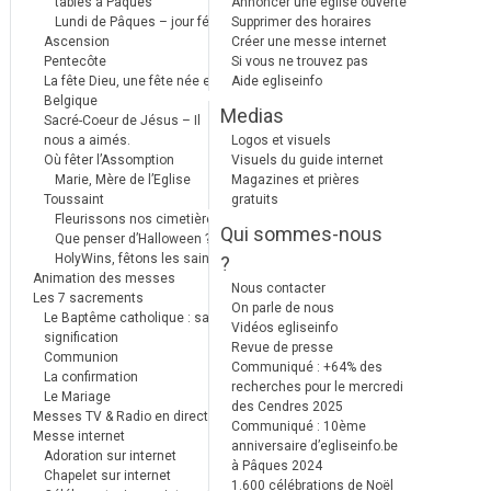
tables à Pâques
Annoncer une église ouverte
Lundi de Pâques – jour férié
Supprimer des horaires
Ascension
Créer une messe internet
Pentecôte
Si vous ne trouvez pas
La fête Dieu, une fête née en
Aide egliseinfo
Belgique
Medias
Sacré-Coeur de Jésus – Il
nous a aimés.
Logos et visuels
Où fêter l’Assomption
Visuels du guide internet
Marie, Mère de l’Eglise
Magazines et prières
Toussaint
gratuits
Fleurissons nos cimetières
Qui sommes-nous
Que penser d’Halloween ?
HolyWins, fêtons les saints !
?
Animation des messes
Nous contacter
Les 7 sacrements
On parle de nous
Le Baptême catholique : sa
Vidéos egliseinfo
signification
Revue de presse
Communion
Communiqué : +64% des
La confirmation
recherches pour le mercredi
Le Mariage
des Cendres 2025
Messes TV & Radio en direct
Communiqué : 10ème
Messe internet
anniversaire d’egliseinfo.be
Adoration sur internet
à Pâques 2024
Chapelet sur internet
1.600 célébrations de Noël