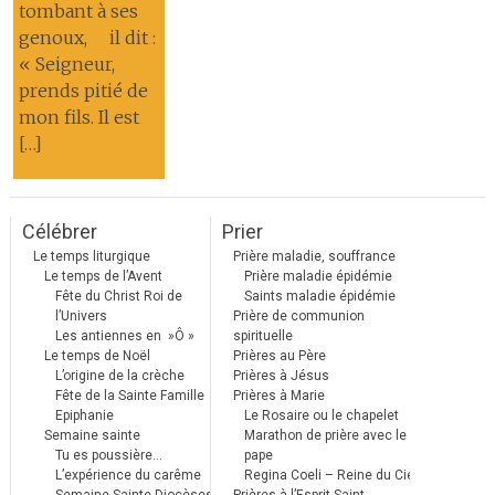
tombant à ses
genoux, il dit :
« Seigneur,
prends pitié de
mon fils. Il est
[…]
Célébrer
Prier
Le temps liturgique
Prière maladie, souffrance
Le temps de l’Avent
Prière maladie épidémie
Fête du Christ Roi de
Saints maladie épidémie
l’Univers
Prière de communion
Les antiennes en »Ô »
spirituelle
Le temps de Noël
Prières au Père
L’origine de la crèche
Prières à Jésus
Fête de la Sainte Famille
Prières à Marie
Epiphanie
Le Rosaire ou le chapelet
Semaine sainte
Marathon de prière avec le
Tu es poussière…
pape
L’expérience du carême
Regina Coeli – Reine du Ciel