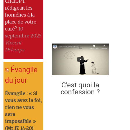
ChatGPT
rédigeait les
homélies à la
place de votre
curé?
10
septembre 2025
Vincent
Delcorps
Évangile
du jour
C’est quoi la
confession ?
Évangile : « Si
vous avez la foi,
rien ne vous
sera
impossible »
(Mt 17, 14-20)