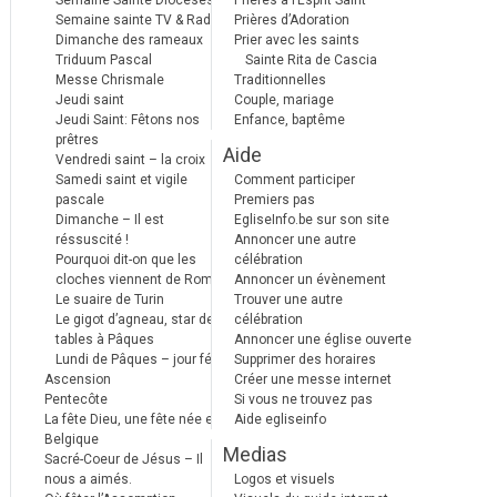
Semaine Sainte Diocèses
Prières à l’Esprit Saint
Semaine sainte TV & Radio
Prières d’Adoration
Dimanche des rameaux
Prier avec les saints
Triduum Pascal
Sainte Rita de Cascia
Messe Chrismale
Traditionnelles
Jeudi saint
Couple, mariage
Jeudi Saint: Fêtons nos
Enfance, baptême
prêtres
Aide
Vendredi saint – la croix
Samedi saint et vigile
Comment participer
pascale
Premiers pas
Dimanche – Il est
EgliseInfo.be sur son site
réssuscité !
Annoncer une autre
Pourquoi dit-on que les
célébration
cloches viennent de Rome ?
Annoncer un évènement
Le suaire de Turin
Trouver une autre
Le gigot d’agneau, star des
célébration
tables à Pâques
Annoncer une église ouverte
Lundi de Pâques – jour férié
Supprimer des horaires
Ascension
Créer une messe internet
Pentecôte
Si vous ne trouvez pas
La fête Dieu, une fête née en
Aide egliseinfo
Belgique
Medias
Sacré-Coeur de Jésus – Il
nous a aimés.
Logos et visuels