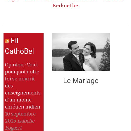
Kerknet.be
Fil
CathoBel
Opinion : Voici
pourquoi notre
foi se nourrit
Le Mariage
des
enseignements
d’un moine
chrétien indien
10 septembre
2025
Isabelle
Bogaert