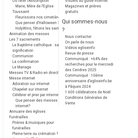
Où fêter l’Assomption
Visuels du guide internet
Marie, Mère de l’Eglise
Magazines et prières
Toussaint
gratuits
Fleurissons nos cimetières
Qui sommes-nous
Que penser d’Halloween ?
HolyWins, fêtons les saints !
?
Animation des messes
Nous contacter
Les 7 sacrements
On parle de nous
Le Baptême catholique : sa
Vidéos egliseinfo
signification
Revue de presse
Communion
Communiqué : +64% des
La confirmation
recherches pour le mercredi
Le Mariage
des Cendres 2025
Messes TV & Radio en direct
Communiqué : 10ème
Messe internet
anniversaire d’egliseinfo.be
Adoration sur internet
à Pâques 2024
Chapelet sur internet
1.600 célébrations de Noël
Célébrer et prier par internet
Conditions Générales de
Que penser des messes
Vente
internet?
Annuaire des églises
Funérailles
Prières & musiques pour
funérailles
Pleine terre ou crémation ?