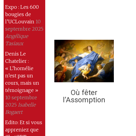
Expo : Les 600
bougies de
l’UCLouvain
10
septembre 2025
Angélique
Tasiaux
Denis Le
Chatelier :
« L’homélie
n’est pas un
cours, mais un
témoignage »
Où fêter
10 septembre
l’Assomption
2025
Isabelle
Bogaert
Edito: Et si vous
appreniez que