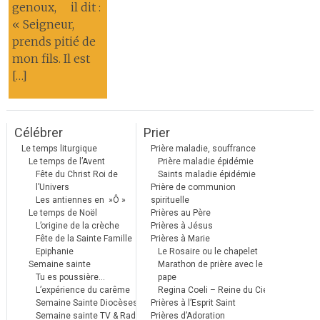
genoux, il dit :
« Seigneur,
prends pitié de
mon fils. Il est
[…]
Célébrer
Prier
Le temps liturgique
Prière maladie, souffrance
Le temps de l’Avent
Prière maladie épidémie
Fête du Christ Roi de
Saints maladie épidémie
l’Univers
Prière de communion
Les antiennes en »Ô »
spirituelle
Le temps de Noël
Prières au Père
L’origine de la crèche
Prières à Jésus
Fête de la Sainte Famille
Prières à Marie
Epiphanie
Le Rosaire ou le chapelet
Semaine sainte
Marathon de prière avec le
Tu es poussière…
pape
L’expérience du carême
Regina Coeli – Reine du Ciel
Semaine Sainte Diocèses
Prières à l’Esprit Saint
Semaine sainte TV & Radio
Prières d’Adoration