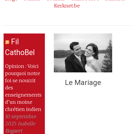
Kerknet.be
Fil
CathoBel
Opinion : Voici
pourquoi notre
foi se nourrit
Le Mariage
des
enseignements
d’un moine
chrétien indien
10 septembre
2025
Isabelle
Bogaert