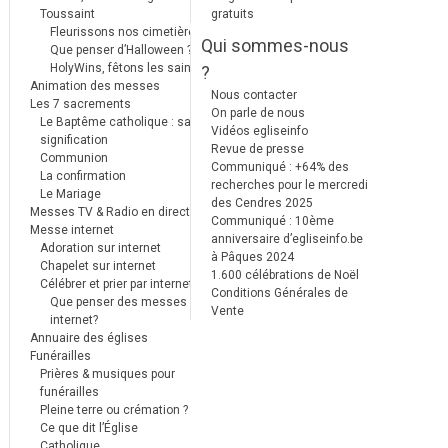
Toussaint
gratuits
Fleurissons nos cimetières
Qui sommes-nous
Que penser d’Halloween ?
HolyWins, fêtons les saints !
?
Animation des messes
Nous contacter
Les 7 sacrements
On parle de nous
Le Baptême catholique : sa
Vidéos egliseinfo
signification
Revue de presse
Communion
Communiqué : +64% des
La confirmation
recherches pour le mercredi
Le Mariage
des Cendres 2025
Messes TV & Radio en direct
Communiqué : 10ème
Messe internet
anniversaire d’egliseinfo.be
Adoration sur internet
à Pâques 2024
Chapelet sur internet
1.600 célébrations de Noël
Célébrer et prier par internet
Conditions Générales de
Que penser des messes
Vente
internet?
Annuaire des églises
Funérailles
Prières & musiques pour
funérailles
Pleine terre ou crémation ?
Ce que dit l’Église
Catholique.