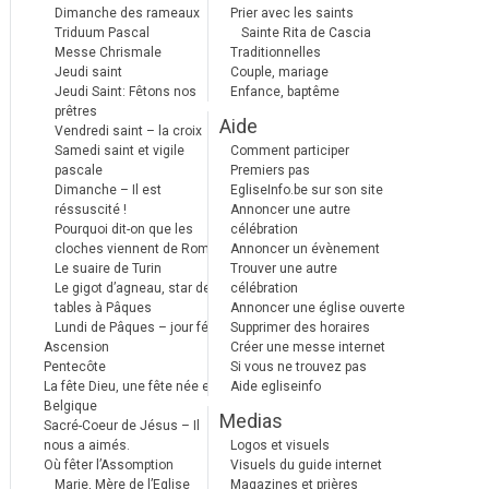
Dimanche des rameaux
Prier avec les saints
Triduum Pascal
Sainte Rita de Cascia
Messe Chrismale
Traditionnelles
Jeudi saint
Couple, mariage
Jeudi Saint: Fêtons nos
Enfance, baptême
prêtres
Aide
Vendredi saint – la croix
Samedi saint et vigile
Comment participer
pascale
Premiers pas
Dimanche – Il est
EgliseInfo.be sur son site
réssuscité !
Annoncer une autre
Pourquoi dit-on que les
célébration
cloches viennent de Rome ?
Annoncer un évènement
Le suaire de Turin
Trouver une autre
Le gigot d’agneau, star des
célébration
tables à Pâques
Annoncer une église ouverte
Lundi de Pâques – jour férié
Supprimer des horaires
Ascension
Créer une messe internet
Pentecôte
Si vous ne trouvez pas
La fête Dieu, une fête née en
Aide egliseinfo
Belgique
Medias
Sacré-Coeur de Jésus – Il
nous a aimés.
Logos et visuels
Où fêter l’Assomption
Visuels du guide internet
Marie, Mère de l’Eglise
Magazines et prières