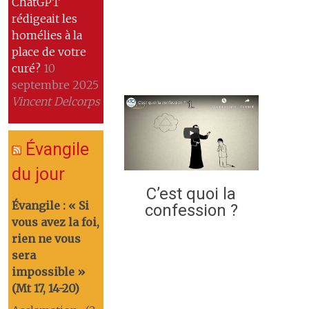
ChatGPT
rédigeait les
homélies à la
place de votre
curé?
10
septembre 2025
Vincent Delcorps
Évangile
du jour
C’est quoi la
Évangile : « Si
confession ?
vous avez la foi,
rien ne vous
sera
impossible »
(Mt 17, 14-20)