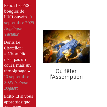
Expo : Les 600
bougies de
l’UCLouvain
10
septembre 2025
Angélique
Tasiaux
Denis Le
Chatelier :
« L’homélie
n’est pas un
cours, mais un
Où fêter
témoignage »
l’Assomption
10 septembre
2025
Isabelle
Bogaert
Edito: Et si vous
appreniez que