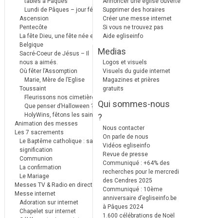
tables à Pâques
Annoncer une église ouverte
Lundi de Pâques – jour férié
Supprimer des horaires
Ascension
Créer une messe internet
Pentecôte
Si vous ne trouvez pas
La fête Dieu, une fête née en
Aide egliseinfo
Belgique
Medias
Sacré-Coeur de Jésus – Il
nous a aimés.
Logos et visuels
Où fêter l’Assomption
Visuels du guide internet
Marie, Mère de l’Eglise
Magazines et prières
Toussaint
gratuits
Fleurissons nos cimetières
Qui sommes-nous
Que penser d’Halloween ?
HolyWins, fêtons les saints !
?
Animation des messes
Nous contacter
Les 7 sacrements
On parle de nous
Le Baptême catholique : sa
Vidéos egliseinfo
signification
Revue de presse
Communion
Communiqué : +64% des
La confirmation
recherches pour le mercredi
Le Mariage
des Cendres 2025
Messes TV & Radio en direct
Communiqué : 10ème
Messe internet
anniversaire d’egliseinfo.be
Adoration sur internet
à Pâques 2024
Chapelet sur internet
1.600 célébrations de Noël