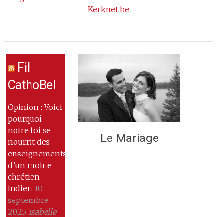
Kerknet.be
Fil
CathoBel
Opinion : Voici
pourquoi
notre foi se
Le Mariage
nourrit des
enseignements
d’un moine
chrétien
indien
10
septembre
2025
Isabelle