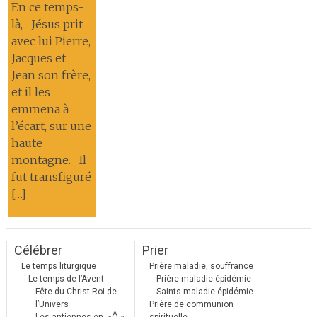
En ce temps-
là, Jésus prit
avec lui Pierre,
Jacques et
Jean son frère,
et il les
emmena à
l’écart, sur une
haute
montagne. Il
fut transfiguré
[…]
Célébrer
Prier
Le temps liturgique
Prière maladie, souffrance
Le temps de l’Avent
Prière maladie épidémie
Fête du Christ Roi de
Saints maladie épidémie
l’Univers
Prière de communion