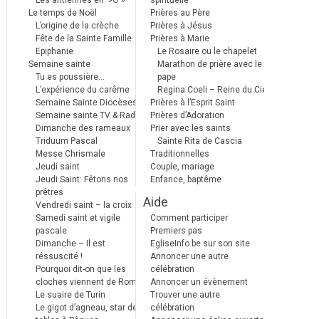
Les antiennes en »Ô »
spirituelle
Le temps de Noël
Prières au Père
L’origine de la crèche
Prières à Jésus
Fête de la Sainte Famille
Prières à Marie
Epiphanie
Le Rosaire ou le chapelet
Semaine sainte
Marathon de prière avec le
Tu es poussière…
pape
L’expérience du carême
Regina Coeli – Reine du Ciel
Semaine Sainte Diocèses
Prières à l’Esprit Saint
Semaine sainte TV & Radio
Prières d’Adoration
Dimanche des rameaux
Prier avec les saints
Triduum Pascal
Sainte Rita de Cascia
Messe Chrismale
Traditionnelles
Jeudi saint
Couple, mariage
Jeudi Saint: Fêtons nos
Enfance, baptême
prêtres
Aide
Vendredi saint – la croix
Samedi saint et vigile
Comment participer
pascale
Premiers pas
Dimanche – Il est
EgliseInfo.be sur son site
réssuscité !
Annoncer une autre
Pourquoi dit-on que les
célébration
cloches viennent de Rome ?
Annoncer un évènement
Le suaire de Turin
Trouver une autre
Le gigot d’agneau, star des
célébration