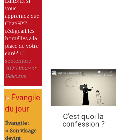
Edito: Et si
vous
appreniez que
ChatGPT
rédigeait les
homélies à la
place de votre
curé?
10
septembre
2025
Vincent
Delcorps
Évangile
du jour
C’est quoi la
confession ?
Évangile :
« Son visage
devint