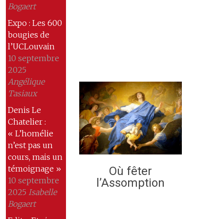
Bogaert
Expo : Les 600
bougies de
l’UCLouvain
10 septembre
2025
Angélique
Tasiaux
Denis Le
Chatelier :
« L’homélie
n’est pas un
cours, mais un
témoignage »
Où fêter
10 septembre
l’Assomption
2025
Isabelle
Bogaert