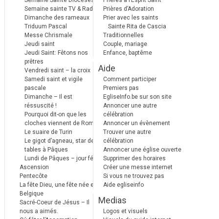
Semaine Sainte Diocèses
Prières à l’Esprit Saint
Semaine sainte TV & Radio
Prières d’Adoration
Dimanche des rameaux
Prier avec les saints
Triduum Pascal
Sainte Rita de Cascia
Messe Chrismale
Traditionnelles
Jeudi saint
Couple, mariage
Jeudi Saint: Fêtons nos
Enfance, baptême
prêtres
Aide
Vendredi saint – la croix
Samedi saint et vigile
Comment participer
pascale
Premiers pas
Dimanche – Il est
EgliseInfo.be sur son site
réssuscité !
Annoncer une autre
Pourquoi dit-on que les
célébration
cloches viennent de Rome ?
Annoncer un évènement
Le suaire de Turin
Trouver une autre
Le gigot d’agneau, star des
célébration
tables à Pâques
Annoncer une église ouverte
Lundi de Pâques – jour férié
Supprimer des horaires
Ascension
Créer une messe internet
Pentecôte
Si vous ne trouvez pas
La fête Dieu, une fête née en
Aide egliseinfo
Belgique
Medias
Sacré-Coeur de Jésus – Il
nous a aimés.
Logos et visuels