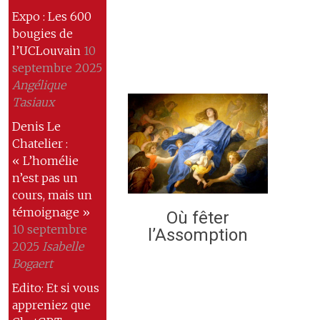
Expo : Les 600
bougies de
l’UCLouvain
10
septembre 2025
Angélique
Tasiaux
Denis Le
Chatelier :
« L’homélie
n’est pas un
cours, mais un
témoignage »
Où fêter
10 septembre
l’Assomption
2025
Isabelle
Bogaert
Edito: Et si vous
appreniez que