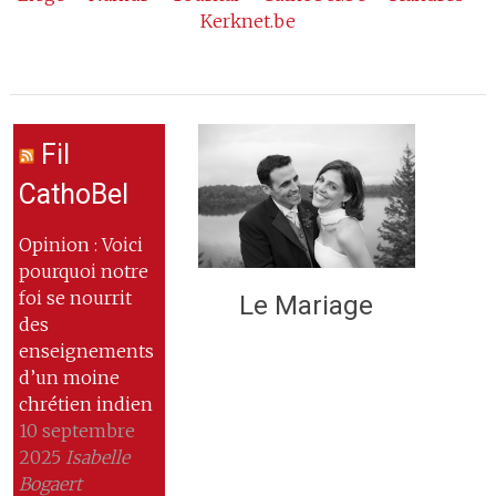
Kerknet.be
Fil
CathoBel
Opinion : Voici
pourquoi notre
foi se nourrit
Le Mariage
des
enseignements
d’un moine
chrétien indien
10 septembre
2025
Isabelle
Bogaert