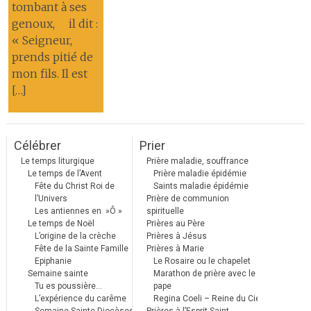
tombant à ses
genoux, il dit :
« Seigneur,
prends pitié de
mon fils. Il est
[…]
Célébrer
Prier
Le temps liturgique
Prière maladie, souffrance
Le temps de l’Avent
Prière maladie épidémie
Fête du Christ Roi de
Saints maladie épidémie
l’Univers
Prière de communion
Les antiennes en »Ô »
spirituelle
Le temps de Noël
Prières au Père
L’origine de la crèche
Prières à Jésus
Fête de la Sainte Famille
Prières à Marie
Epiphanie
Le Rosaire ou le chapelet
Semaine sainte
Marathon de prière avec le
Tu es poussière…
pape
L’expérience du carême
Regina Coeli – Reine du Ciel