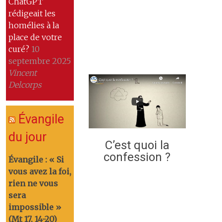
ChatGPT
rédigeait les
homélies à la
place de votre
curé?
10
septembre 2025
Vincent
Delcorps
Évangile
du jour
C’est quoi la
confession ?
Évangile : « Si
vous avez la foi,
rien ne vous
sera
impossible »
(Mt 17, 14-20)