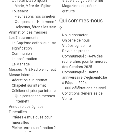
Où fêter l’Assomption
Visuels du guide internet
Marie, Mère de l’Eglise
Magazines et prières
Toussaint
gratuits
Fleurissons nos cimetières
Qui sommes-nous
Que penser d’Halloween ?
HolyWins, fêtons les saints !
?
Animation des messes
Nous contacter
Les 7 sacrements
On parle de nous
Le Baptême catholique : sa
Vidéos egliseinfo
signification
Revue de presse
Communion
Communiqué : +64% des
La confirmation
recherches pour le mercredi
Le Mariage
des Cendres 2025
Messes TV & Radio en direct
Communiqué : 10ème
Messe internet
anniversaire d’egliseinfo.be
Adoration sur internet
à Pâques 2024
Chapelet sur internet
1.600 célébrations de Noël
Célébrer et prier par internet
Conditions Générales de
Que penser des messes
Vente
internet?
Annuaire des églises
Funérailles
Prières & musiques pour
funérailles
Pleine terre ou crémation ?