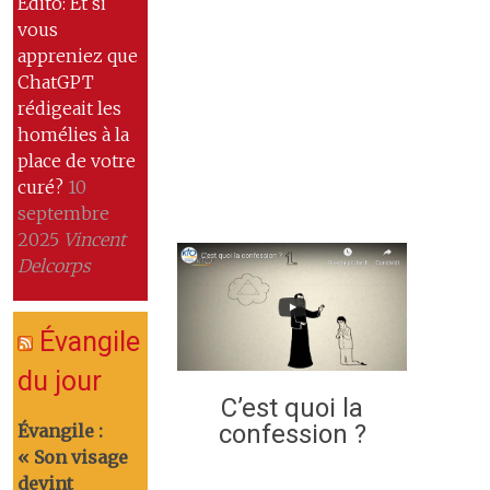
Edito: Et si
vous
appreniez que
ChatGPT
rédigeait les
homélies à la
place de votre
curé?
10
septembre
2025
Vincent
Delcorps
Évangile
du jour
C’est quoi la
confession ?
Évangile :
« Son visage
devint