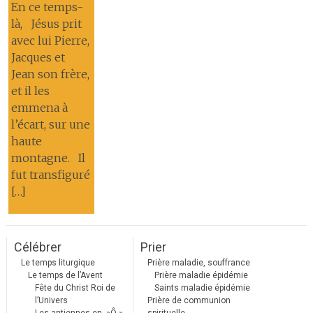
En ce temps-
là, Jésus prit
avec lui Pierre,
Jacques et
Jean son frère,
et il les
emmena à
l’écart, sur une
haute
montagne. Il
fut transfiguré
[…]
Célébrer
Prier
Le temps liturgique
Prière maladie, souffrance
Le temps de l’Avent
Prière maladie épidémie
Fête du Christ Roi de
Saints maladie épidémie
l’Univers
Prière de communion