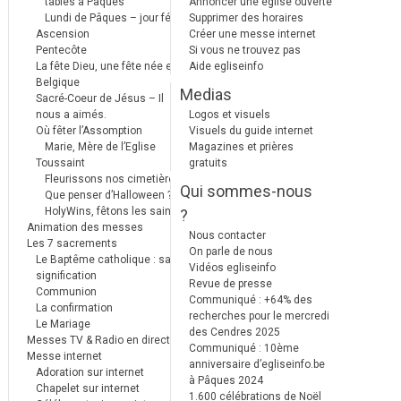
tables à Pâques
Annoncer une église ouverte
Lundi de Pâques – jour férié
Supprimer des horaires
Ascension
Créer une messe internet
Pentecôte
Si vous ne trouvez pas
La fête Dieu, une fête née en
Aide egliseinfo
Belgique
Medias
Sacré-Coeur de Jésus – Il
nous a aimés.
Logos et visuels
Où fêter l’Assomption
Visuels du guide internet
Marie, Mère de l’Eglise
Magazines et prières
Toussaint
gratuits
Fleurissons nos cimetières
Qui sommes-nous
Que penser d’Halloween ?
HolyWins, fêtons les saints !
?
Animation des messes
Nous contacter
Les 7 sacrements
On parle de nous
Le Baptême catholique : sa
Vidéos egliseinfo
signification
Revue de presse
Communion
Communiqué : +64% des
La confirmation
recherches pour le mercredi
Le Mariage
des Cendres 2025
Messes TV & Radio en direct
Communiqué : 10ème
Messe internet
anniversaire d’egliseinfo.be
Adoration sur internet
à Pâques 2024
Chapelet sur internet
1.600 célébrations de Noël