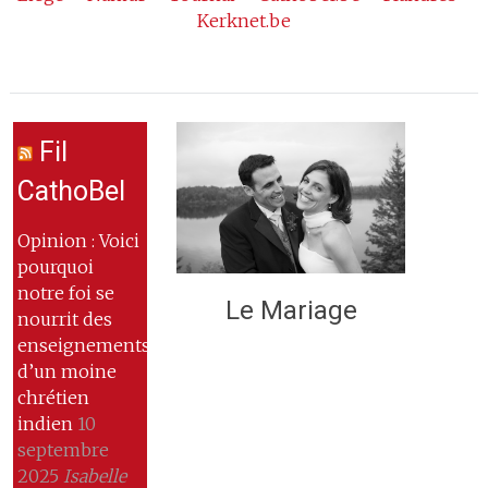
Kerknet.be
Fil
CathoBel
Opinion : Voici
pourquoi
notre foi se
Le Mariage
nourrit des
enseignements
d’un moine
chrétien
indien
10
septembre
2025
Isabelle