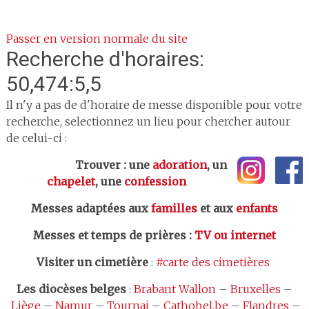
Passer en version normale du site
Recherche d'horaires:
50,474:5,5
Il n'y a pas de d'horaire de messe disponible pour votre
recherche, selectionnez un lieu pour chercher autour
de celui-ci :
Trouver : une
adoration
, un
chapelet
, une
confession
Messes adaptées aux
familles
et aux
enfants
Messes et temps de prières
:
TV ou internet
Visiter un cimetière
:
#carte des cimetières
Les
diocèses belges
:
Brabant Wallon
–
Bruxelles
–
Liège
–
Namur
–
Tournai
–
Cathobel.be
–
Flandres
–