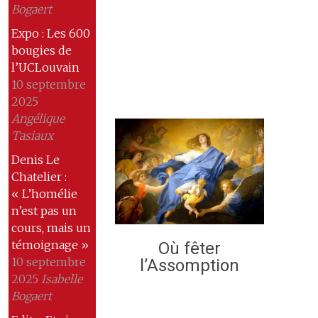
Bogaert
Expo : Les 600
bougies de
l’UCLouvain
10 septembre
2025
Angélique
Tasiaux
Denis Le
Chatelier :
« L’homélie
n’est pas un
cours, mais un
témoignage »
Où fêter
10 septembre
l’Assomption
2025
Isabelle
Bogaert