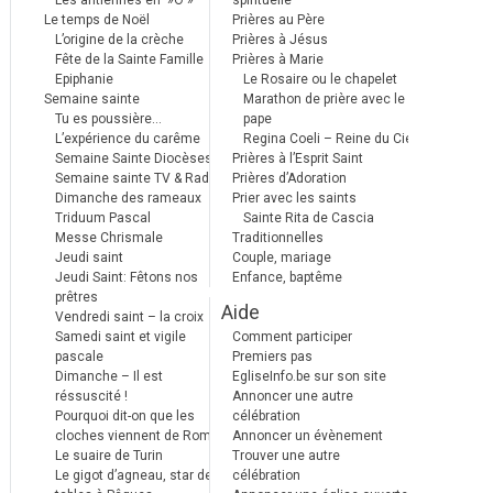
Les antiennes en »Ô »
spirituelle
Le temps de Noël
Prières au Père
L’origine de la crèche
Prières à Jésus
Fête de la Sainte Famille
Prières à Marie
Epiphanie
Le Rosaire ou le chapelet
Semaine sainte
Marathon de prière avec le
Tu es poussière…
pape
L’expérience du carême
Regina Coeli – Reine du Ciel
Semaine Sainte Diocèses
Prières à l’Esprit Saint
Semaine sainte TV & Radio
Prières d’Adoration
Dimanche des rameaux
Prier avec les saints
Triduum Pascal
Sainte Rita de Cascia
Messe Chrismale
Traditionnelles
Jeudi saint
Couple, mariage
Jeudi Saint: Fêtons nos
Enfance, baptême
prêtres
Aide
Vendredi saint – la croix
Samedi saint et vigile
Comment participer
pascale
Premiers pas
Dimanche – Il est
EgliseInfo.be sur son site
réssuscité !
Annoncer une autre
Pourquoi dit-on que les
célébration
cloches viennent de Rome ?
Annoncer un évènement
Le suaire de Turin
Trouver une autre
Le gigot d’agneau, star des
célébration