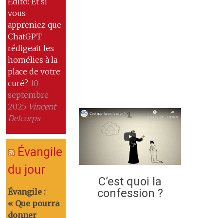
Edito: Et si
vous
appreniez que
ChatGPT
rédigeait les
homélies à la
place de votre
curé?
10
septembre
2025
Vincent
Delcorps
Évangile
du jour
C’est quoi la
confession ?
Évangile :
« Que pourra
donner