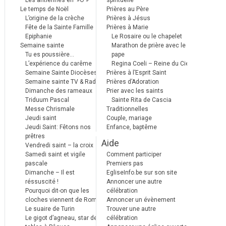
Les antiennes en »Ô »
spirituelle
Le temps de Noël
Prières au Père
L’origine de la crèche
Prières à Jésus
Fête de la Sainte Famille
Prières à Marie
Epiphanie
Le Rosaire ou le chapelet
Semaine sainte
Marathon de prière avec le
Tu es poussière…
pape
L’expérience du carême
Regina Coeli – Reine du Ciel
Semaine Sainte Diocèses
Prières à l’Esprit Saint
Semaine sainte TV & Radio
Prières d’Adoration
Dimanche des rameaux
Prier avec les saints
Triduum Pascal
Sainte Rita de Cascia
Messe Chrismale
Traditionnelles
Jeudi saint
Couple, mariage
Jeudi Saint: Fêtons nos
Enfance, baptême
prêtres
Aide
Vendredi saint – la croix
Samedi saint et vigile
Comment participer
pascale
Premiers pas
Dimanche – Il est
EgliseInfo.be sur son site
réssuscité !
Annoncer une autre
Pourquoi dit-on que les
célébration
cloches viennent de Rome ?
Annoncer un évènement
Le suaire de Turin
Trouver une autre
Le gigot d’agneau, star des
célébration