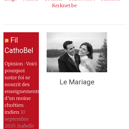
Kerknet.be
Fil
CathoBel
Opinion : Voici
pourquoi
notre foi se
Le Mariage
nourrit des
enseignements
d’un moine
chrétien
indien
10
septembre
2025
Isabelle