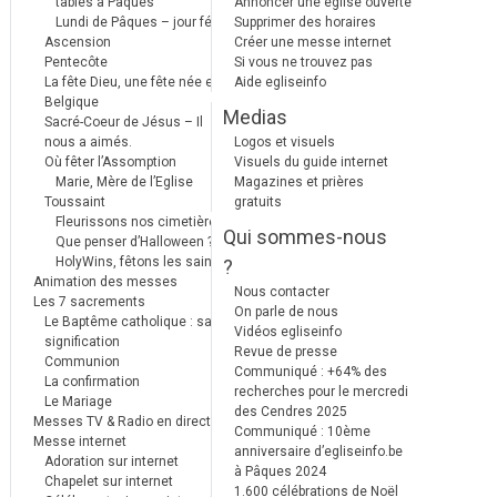
tables à Pâques
Annoncer une église ouverte
Lundi de Pâques – jour férié
Supprimer des horaires
Ascension
Créer une messe internet
Pentecôte
Si vous ne trouvez pas
La fête Dieu, une fête née en
Aide egliseinfo
Belgique
Medias
Sacré-Coeur de Jésus – Il
nous a aimés.
Logos et visuels
Où fêter l’Assomption
Visuels du guide internet
Marie, Mère de l’Eglise
Magazines et prières
Toussaint
gratuits
Fleurissons nos cimetières
Qui sommes-nous
Que penser d’Halloween ?
HolyWins, fêtons les saints !
?
Animation des messes
Nous contacter
Les 7 sacrements
On parle de nous
Le Baptême catholique : sa
Vidéos egliseinfo
signification
Revue de presse
Communion
Communiqué : +64% des
La confirmation
recherches pour le mercredi
Le Mariage
des Cendres 2025
Messes TV & Radio en direct
Communiqué : 10ème
Messe internet
anniversaire d’egliseinfo.be
Adoration sur internet
à Pâques 2024
Chapelet sur internet
1.600 célébrations de Noël