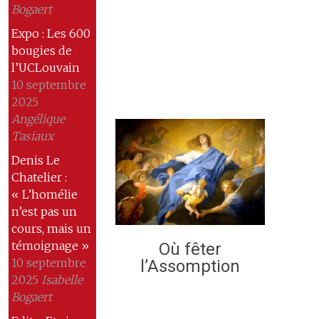
Bogaert
Expo : Les 600
bougies de
l’UCLouvain
10 septembre
2025
Angélique
Tasiaux
Denis Le
Chatelier :
« L’homélie
n’est pas un
cours, mais un
témoignage »
Où fêter
10 septembre
l’Assomption
2025
Isabelle
Bogaert