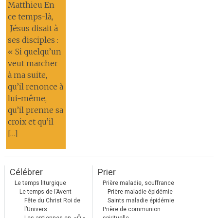
Matthieu En
ce temps-là,
Jésus disait à
ses disciples :
« Si quelqu’un
veut marcher
à ma suite,
qu’il renonce à
lui-même,
qu’il prenne sa
croix et qu’il
[…]
Célébrer
Prier
Le temps liturgique
Prière maladie, souffrance
Le temps de l’Avent
Prière maladie épidémie
Fête du Christ Roi de
Saints maladie épidémie
l’Univers
Prière de communion