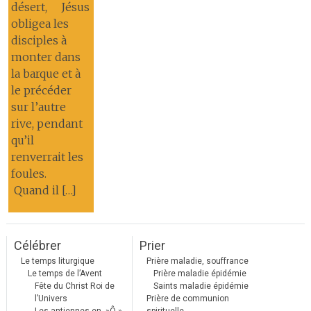
désert, Jésus
obligea les
disciples à
monter dans
la barque et à
le précéder
sur l’autre
rive, pendant
qu’il
renverrait les
foules.
Quand il […]
Célébrer
Prier
Le temps liturgique
Prière maladie, souffrance
Le temps de l’Avent
Prière maladie épidémie
Fête du Christ Roi de
Saints maladie épidémie
l’Univers
Prière de communion