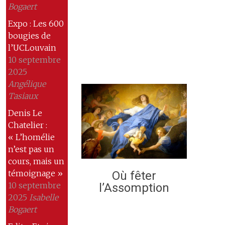
Bogaert
Expo : Les 600
bougies de
l’UCLouvain
10 septembre
2025
Angélique
Tasiaux
Denis Le
Chatelier :
« L’homélie
n’est pas un
cours, mais un
témoignage »
Où fêter
10 septembre
l’Assomption
2025
Isabelle
Bogaert