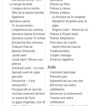
Les antiennes en »Ô »
spirituelle
Le temps de Noël
Prières au Père
L’origine de la crèche
Prières à Jésus
Fête de la Sainte Famille
Prières à Marie
Epiphanie
Le Rosaire ou le chapelet
Semaine sainte
Marathon de prière avec le
Tu es poussière…
pape
L’expérience du carême
Regina Coeli – Reine du Ciel
Semaine Sainte Diocèses
Prières à l’Esprit Saint
Semaine sainte TV & Radio
Prières d’Adoration
Dimanche des rameaux
Prier avec les saints
Triduum Pascal
Sainte Rita de Cascia
Messe Chrismale
Traditionnelles
Jeudi saint
Couple, mariage
Jeudi Saint: Fêtons nos
Enfance, baptême
prêtres
Aide
Vendredi saint – la croix
Samedi saint et vigile
Comment participer
pascale
Premiers pas
Dimanche – Il est
EgliseInfo.be sur son site
réssuscité !
Annoncer une autre
Pourquoi dit-on que les
célébration
cloches viennent de Rome ?
Annoncer un évènement
Le suaire de Turin
Trouver une autre
Le gigot d’agneau, star des
célébration