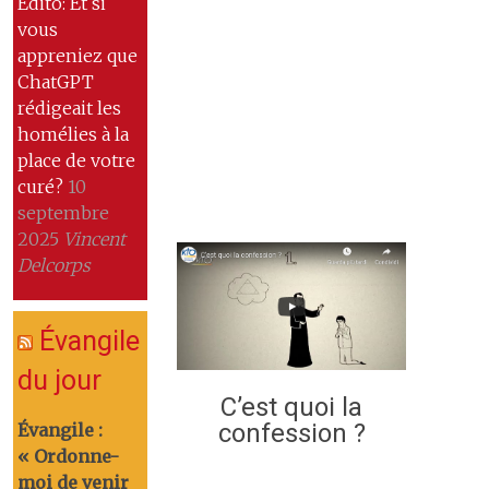
Edito: Et si
vous
appreniez que
ChatGPT
rédigeait les
homélies à la
place de votre
curé?
10
septembre
2025
Vincent
Delcorps
Évangile
du jour
C’est quoi la
confession ?
Évangile :
« Ordonne-
moi de venir