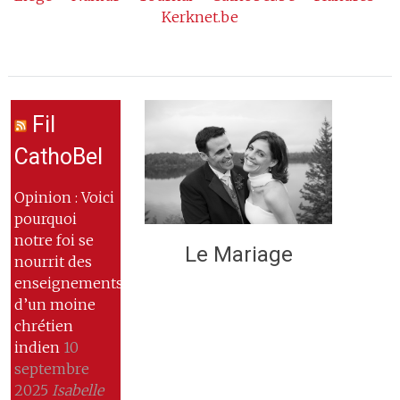
Kerknet.be
Fil
CathoBel
Opinion : Voici
pourquoi
notre foi se
Le Mariage
nourrit des
enseignements
d’un moine
chrétien
indien
10
septembre
2025
Isabelle