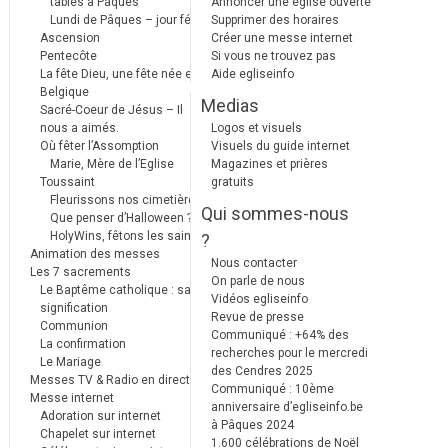
tables à Pâques
Annoncer une église ouverte
Lundi de Pâques – jour férié
Supprimer des horaires
Ascension
Créer une messe internet
Pentecôte
Si vous ne trouvez pas
La fête Dieu, une fête née en
Aide egliseinfo
Belgique
Medias
Sacré-Coeur de Jésus – Il
nous a aimés.
Logos et visuels
Où fêter l’Assomption
Visuels du guide internet
Marie, Mère de l’Eglise
Magazines et prières
Toussaint
gratuits
Fleurissons nos cimetières
Qui sommes-nous
Que penser d’Halloween ?
HolyWins, fêtons les saints !
?
Animation des messes
Nous contacter
Les 7 sacrements
On parle de nous
Le Baptême catholique : sa
Vidéos egliseinfo
signification
Revue de presse
Communion
Communiqué : +64% des
La confirmation
recherches pour le mercredi
Le Mariage
des Cendres 2025
Messes TV & Radio en direct
Communiqué : 10ème
Messe internet
anniversaire d’egliseinfo.be
Adoration sur internet
à Pâques 2024
Chapelet sur internet
1.600 célébrations de Noël