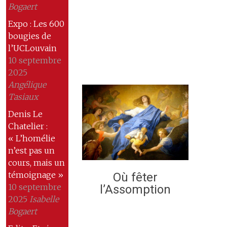
Bogaert
Expo : Les 600
bougies de
l’UCLouvain
10 septembre
2025
Angélique
Tasiaux
Denis Le
Chatelier :
« L’homélie
n’est pas un
cours, mais un
témoignage »
Où fêter
10 septembre
l’Assomption
2025
Isabelle
Bogaert