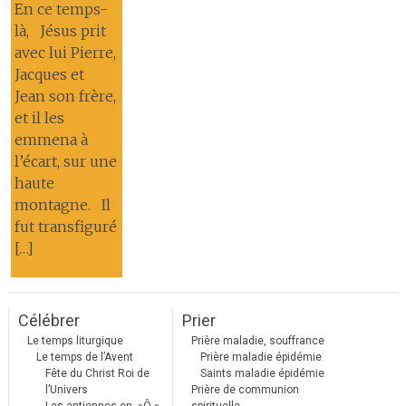
En ce temps-
là, Jésus prit
avec lui Pierre,
Jacques et
Jean son frère,
et il les
emmena à
l’écart, sur une
haute
montagne. Il
fut transfiguré
[…]
Célébrer
Prier
Le temps liturgique
Prière maladie, souffrance
Le temps de l’Avent
Prière maladie épidémie
Fête du Christ Roi de
Saints maladie épidémie
l’Univers
Prière de communion