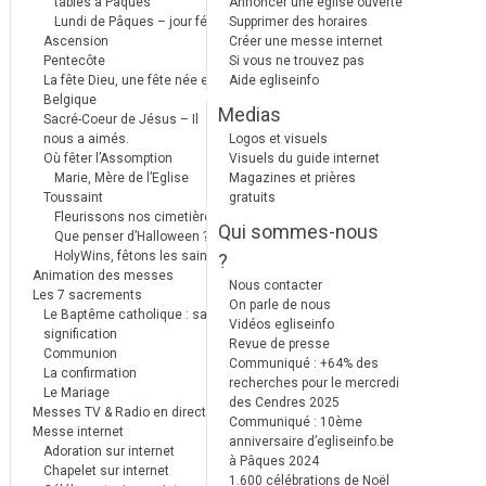
tables à Pâques
Annoncer une église ouverte
Lundi de Pâques – jour férié
Supprimer des horaires
Ascension
Créer une messe internet
Pentecôte
Si vous ne trouvez pas
La fête Dieu, une fête née en
Aide egliseinfo
Belgique
Medias
Sacré-Coeur de Jésus – Il
nous a aimés.
Logos et visuels
Où fêter l’Assomption
Visuels du guide internet
Marie, Mère de l’Eglise
Magazines et prières
Toussaint
gratuits
Fleurissons nos cimetières
Qui sommes-nous
Que penser d’Halloween ?
HolyWins, fêtons les saints !
?
Animation des messes
Nous contacter
Les 7 sacrements
On parle de nous
Le Baptême catholique : sa
Vidéos egliseinfo
signification
Revue de presse
Communion
Communiqué : +64% des
La confirmation
recherches pour le mercredi
Le Mariage
des Cendres 2025
Messes TV & Radio en direct
Communiqué : 10ème
Messe internet
anniversaire d’egliseinfo.be
Adoration sur internet
à Pâques 2024
Chapelet sur internet
1.600 célébrations de Noël