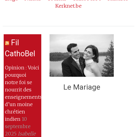
Kerknet.be
Fil
CathoBel
Opinion : Voici
pourquoi
notre foi se
Le Mariage
nourrit des
enseignements
d’un moine
chrétien
indien
10
septembre
2025
Isabelle