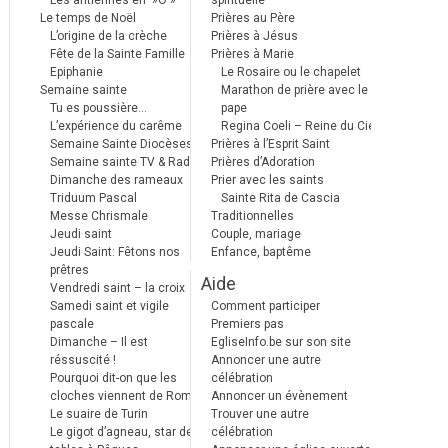
Les antiennes en »Ô »
spirituelle
Le temps de Noël
Prières au Père
L’origine de la crèche
Prières à Jésus
Fête de la Sainte Famille
Prières à Marie
Epiphanie
Le Rosaire ou le chapelet
Semaine sainte
Marathon de prière avec le
Tu es poussière…
pape
L’expérience du carême
Regina Coeli – Reine du Ciel
Semaine Sainte Diocèses
Prières à l’Esprit Saint
Semaine sainte TV & Radio
Prières d’Adoration
Dimanche des rameaux
Prier avec les saints
Triduum Pascal
Sainte Rita de Cascia
Messe Chrismale
Traditionnelles
Jeudi saint
Couple, mariage
Jeudi Saint: Fêtons nos
Enfance, baptême
prêtres
Aide
Vendredi saint – la croix
Samedi saint et vigile
Comment participer
pascale
Premiers pas
Dimanche – Il est
EgliseInfo.be sur son site
réssuscité !
Annoncer une autre
Pourquoi dit-on que les
célébration
cloches viennent de Rome ?
Annoncer un évènement
Le suaire de Turin
Trouver une autre
Le gigot d’agneau, star des
célébration