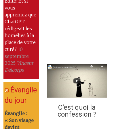
Edito: Et si
vous
appreniez que
ChatGPT
rédigeait les
homélies à la
place de votre
curé?
10
septembre
2025
Vincent
Delcorps
Évangile
du jour
C’est quoi la
confession ?
Évangile :
« Son visage
devint