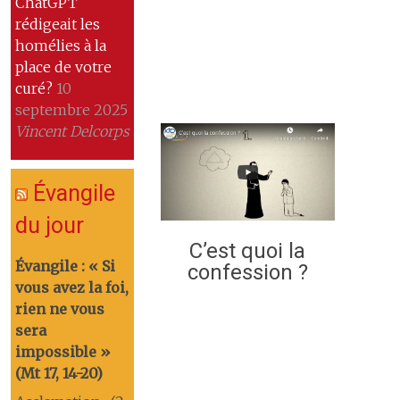
ChatGPT
rédigeait les
homélies à la
place de votre
curé?
10
septembre 2025
Vincent Delcorps
Évangile
du jour
C’est quoi la
Évangile : « Si
confession ?
vous avez la foi,
rien ne vous
sera
impossible »
(Mt 17, 14-20)