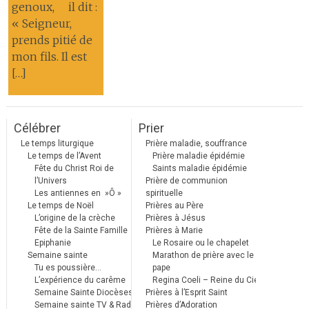
genoux, il dit :
« Seigneur,
prends pitié de
mon fils. Il est
[…]
Célébrer
Prier
Le temps liturgique
Prière maladie, souffrance
Le temps de l’Avent
Prière maladie épidémie
Fête du Christ Roi de
Saints maladie épidémie
l’Univers
Prière de communion
Les antiennes en »Ô »
spirituelle
Le temps de Noël
Prières au Père
L’origine de la crèche
Prières à Jésus
Fête de la Sainte Famille
Prières à Marie
Epiphanie
Le Rosaire ou le chapelet
Semaine sainte
Marathon de prière avec le
Tu es poussière…
pape
L’expérience du carême
Regina Coeli – Reine du Ciel
Semaine Sainte Diocèses
Prières à l’Esprit Saint
Semaine sainte TV & Radio
Prières d’Adoration