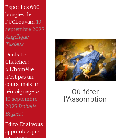
Expo : Les 600
bougies de
l’UCLouvain
10
septembre 2025
Angélique
Tasiaux
Denis Le
Chatelier :
« L’homélie
n’est pas un
cours, mais un
Où fêter
témoignage »
l’Assomption
10 septembre
2025
Isabelle
Bogaert
Edito: Et si vous
appreniez que