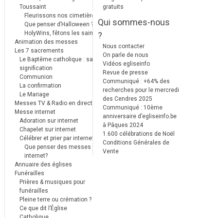
Toussaint
gratuits
Fleurissons nos cimetières
Qui sommes-nous
Que penser d’Halloween ?
HolyWins, fêtons les saints !
?
Animation des messes
Nous contacter
Les 7 sacrements
On parle de nous
Le Baptême catholique : sa
Vidéos egliseinfo
signification
Revue de presse
Communion
Communiqué : +64% des
La confirmation
recherches pour le mercredi
Le Mariage
des Cendres 2025
Messes TV & Radio en direct
Communiqué : 10ème
Messe internet
anniversaire d’egliseinfo.be
Adoration sur internet
à Pâques 2024
Chapelet sur internet
1.600 célébrations de Noël
Célébrer et prier par internet
Conditions Générales de
Que penser des messes
Vente
internet?
Annuaire des églises
Funérailles
Prières & musiques pour
funérailles
Pleine terre ou crémation ?
Ce que dit l’Église
Catholique.