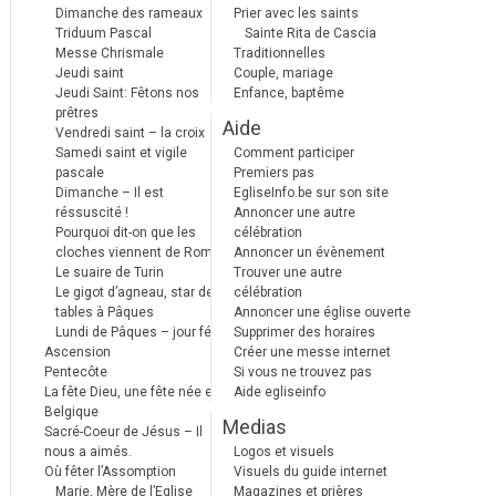
Dimanche des rameaux
Prier avec les saints
Triduum Pascal
Sainte Rita de Cascia
Messe Chrismale
Traditionnelles
Jeudi saint
Couple, mariage
Jeudi Saint: Fêtons nos
Enfance, baptême
prêtres
Aide
Vendredi saint – la croix
Samedi saint et vigile
Comment participer
pascale
Premiers pas
Dimanche – Il est
EgliseInfo.be sur son site
réssuscité !
Annoncer une autre
Pourquoi dit-on que les
célébration
cloches viennent de Rome ?
Annoncer un évènement
Le suaire de Turin
Trouver une autre
Le gigot d’agneau, star des
célébration
tables à Pâques
Annoncer une église ouverte
Lundi de Pâques – jour férié
Supprimer des horaires
Ascension
Créer une messe internet
Pentecôte
Si vous ne trouvez pas
La fête Dieu, une fête née en
Aide egliseinfo
Belgique
Medias
Sacré-Coeur de Jésus – Il
nous a aimés.
Logos et visuels
Où fêter l’Assomption
Visuels du guide internet
Marie, Mère de l’Eglise
Magazines et prières