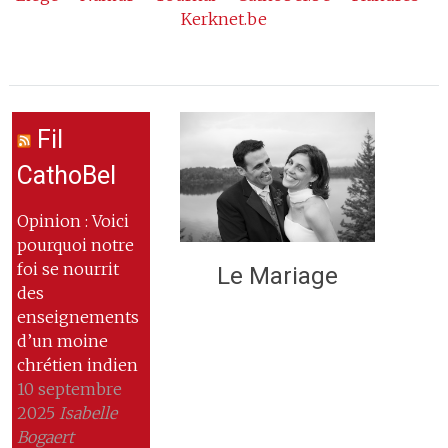
Kerknet.be
Fil
CathoBel
Opinion : Voici
pourquoi notre
foi se nourrit
Le Mariage
des
enseignements
d’un moine
chrétien indien
10 septembre
2025
Isabelle
Bogaert