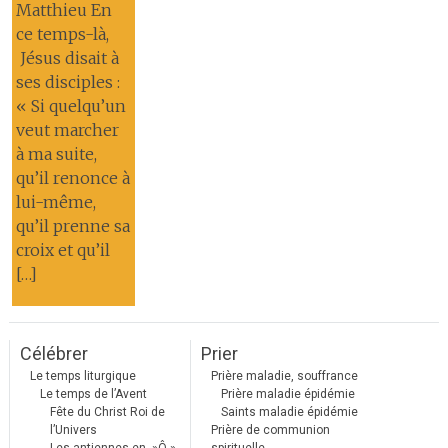
Matthieu En
ce temps-là,
Jésus disait à
ses disciples :
« Si quelqu’un
veut marcher
à ma suite,
qu’il renonce à
lui-même,
qu’il prenne sa
croix et qu’il
[…]
Célébrer
Prier
Le temps liturgique
Prière maladie, souffrance
Le temps de l’Avent
Prière maladie épidémie
Fête du Christ Roi de
Saints maladie épidémie
l’Univers
Prière de communion