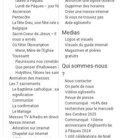
tables à Pâques
Annoncer une église ouverte
Lundi de Pâques – jour férié
Supprimer des horaires
Ascension
Créer une messe internet
Pentecôte
Si vous ne trouvez pas
La fête Dieu, une fête née en
Aide egliseinfo
Belgique
Medias
Sacré-Coeur de Jésus – Il
nous a aimés.
Logos et visuels
Où fêter l’Assomption
Visuels du guide internet
Marie, Mère de l’Eglise
Magazines et prières
Toussaint
gratuits
Fleurissons nos cimetières
Qui sommes-nous
Que penser d’Halloween ?
HolyWins, fêtons les saints !
?
Animation des messes
Nous contacter
Les 7 sacrements
On parle de nous
Le Baptême catholique : sa
Vidéos egliseinfo
signification
Revue de presse
Communion
Communiqué : +64% des
La confirmation
recherches pour le mercredi
Le Mariage
des Cendres 2025
Messes TV & Radio en direct
Communiqué : 10ème
Messe internet
anniversaire d’egliseinfo.be
Adoration sur internet
à Pâques 2024
Chapelet sur internet
1.600 célébrations de Noël