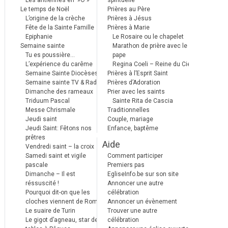
Les antiennes en »Ô »
spirituelle
Le temps de Noël
Prières au Père
L’origine de la crèche
Prières à Jésus
Fête de la Sainte Famille
Prières à Marie
Epiphanie
Le Rosaire ou le chapelet
Semaine sainte
Marathon de prière avec le
Tu es poussière…
pape
L’expérience du carême
Regina Coeli – Reine du Ciel
Semaine Sainte Diocèses
Prières à l’Esprit Saint
Semaine sainte TV & Radio
Prières d’Adoration
Dimanche des rameaux
Prier avec les saints
Triduum Pascal
Sainte Rita de Cascia
Messe Chrismale
Traditionnelles
Jeudi saint
Couple, mariage
Jeudi Saint: Fêtons nos
Enfance, baptême
prêtres
Aide
Vendredi saint – la croix
Samedi saint et vigile
Comment participer
pascale
Premiers pas
Dimanche – Il est
EgliseInfo.be sur son site
réssuscité !
Annoncer une autre
Pourquoi dit-on que les
célébration
cloches viennent de Rome ?
Annoncer un évènement
Le suaire de Turin
Trouver une autre
Le gigot d’agneau, star des
célébration