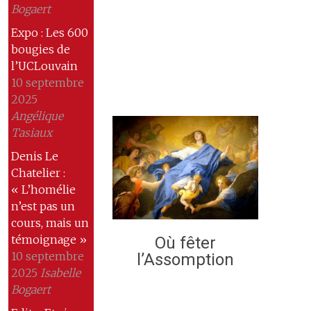
Bogaert
Expo : Les 600
bougies de
l’UCLouvain
10 septembre
2025
Angélique
Tasiaux
Denis Le
Chatelier :
« L’homélie
n’est pas un
cours, mais un
témoignage »
Où fêter
10 septembre
l’Assomption
2025
Isabelle
Bogaert