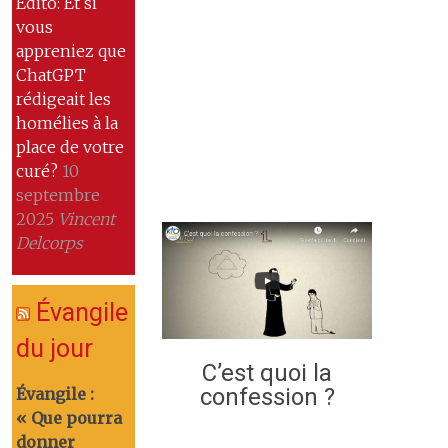
Edito: Et si
vous
appreniez que
ChatGPT
rédigeait les
homélies à la
place de votre
curé?
10
septembre
2025
Vincent
Delcorps
Évangile
du jour
C’est quoi la
confession ?
Évangile :
« Que pourra
donner