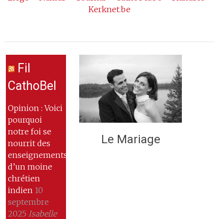
Kerknet.be
Fil
CathoBel
Opinion : Voici
pourquoi
notre foi se
Le Mariage
nourrit des
enseignements
d’un moine
chrétien
indien
10
septembre
2025
Isabelle