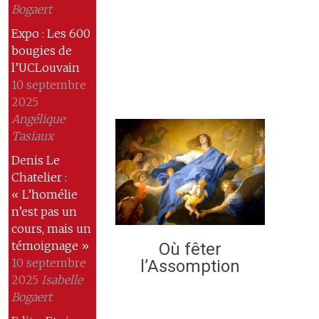
Bogaert
Expo : Les 600
bougies de
l’UCLouvain
10 septembre
2025
Angélique
Tasiaux
Denis Le
Chatelier :
« L’homélie
n’est pas un
cours, mais un
témoignage »
Où fêter
10 septembre
l’Assomption
2025
Isabelle
Bogaert