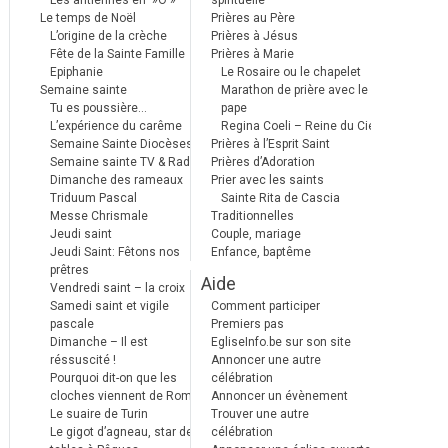
Les antiennes en »Ô »
spirituelle
Le temps de Noël
Prières au Père
L’origine de la crèche
Prières à Jésus
Fête de la Sainte Famille
Prières à Marie
Epiphanie
Le Rosaire ou le chapelet
Semaine sainte
Marathon de prière avec le
Tu es poussière…
pape
L’expérience du carême
Regina Coeli – Reine du Ciel
Semaine Sainte Diocèses
Prières à l’Esprit Saint
Semaine sainte TV & Radio
Prières d’Adoration
Dimanche des rameaux
Prier avec les saints
Triduum Pascal
Sainte Rita de Cascia
Messe Chrismale
Traditionnelles
Jeudi saint
Couple, mariage
Jeudi Saint: Fêtons nos
Enfance, baptême
prêtres
Aide
Vendredi saint – la croix
Samedi saint et vigile
Comment participer
pascale
Premiers pas
Dimanche – Il est
EgliseInfo.be sur son site
réssuscité !
Annoncer une autre
Pourquoi dit-on que les
célébration
cloches viennent de Rome ?
Annoncer un évènement
Le suaire de Turin
Trouver une autre
Le gigot d’agneau, star des
célébration