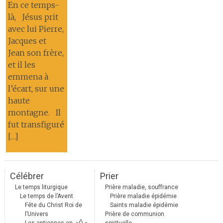
En ce temps-
là, Jésus prit
avec lui Pierre,
Jacques et
Jean son frère,
et il les
emmena à
l’écart, sur une
haute
montagne. Il
fut transfiguré
[…]
Célébrer
Prier
Le temps liturgique
Prière maladie, souffrance
Le temps de l’Avent
Prière maladie épidémie
Fête du Christ Roi de
Saints maladie épidémie
l’Univers
Prière de communion