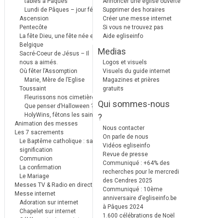
tables à Pâques
Annoncer une église ouverte
Lundi de Pâques – jour férié
Supprimer des horaires
Ascension
Créer une messe internet
Pentecôte
Si vous ne trouvez pas
La fête Dieu, une fête née en
Aide egliseinfo
Belgique
Medias
Sacré-Coeur de Jésus – Il
nous a aimés.
Logos et visuels
Où fêter l’Assomption
Visuels du guide internet
Marie, Mère de l’Eglise
Magazines et prières
Toussaint
gratuits
Fleurissons nos cimetières
Qui sommes-nous
Que penser d’Halloween ?
HolyWins, fêtons les saints !
?
Animation des messes
Nous contacter
Les 7 sacrements
On parle de nous
Le Baptême catholique : sa
Vidéos egliseinfo
signification
Revue de presse
Communion
Communiqué : +64% des
La confirmation
recherches pour le mercredi
Le Mariage
des Cendres 2025
Messes TV & Radio en direct
Communiqué : 10ème
Messe internet
anniversaire d’egliseinfo.be
Adoration sur internet
à Pâques 2024
Chapelet sur internet
1.600 célébrations de Noël