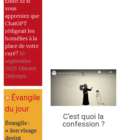
Edito: Et si
vous
appreniez que
ChatGPT
rédigeait les
homélies à la
place de votre
curé?
10
septembre
2025
Vincent
Delcorps
Évangile
du jour
C’est quoi la
confession ?
Évangile :
« Son visage
devint