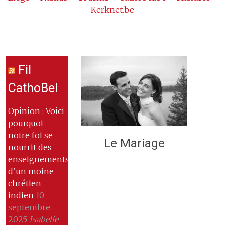
Kerknet.be
Fil
CathoBel
Opinion : Voici
pourquoi
notre foi se
Le Mariage
nourrit des
enseignements
d’un moine
chrétien
indien
10
septembre
2025
Isabelle