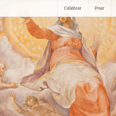
Aller
Célébrer
Prier
au
contenu
principal