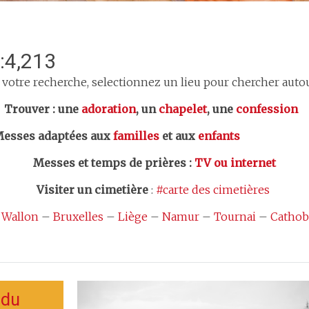
:4,213
 votre recherche, selectionnez un lieu pour chercher autour
er : une
adoration
, un
chapelet
, une
confession
esses adaptées aux
familles
et aux
enfants
Messes et temps de prières
:
TV ou internet
Visiter un cimetière
:
#carte des cimetières
 Wallon
–
Bruxelles
–
Liège
–
Namur
–
Tournai
–
Cathob
 du