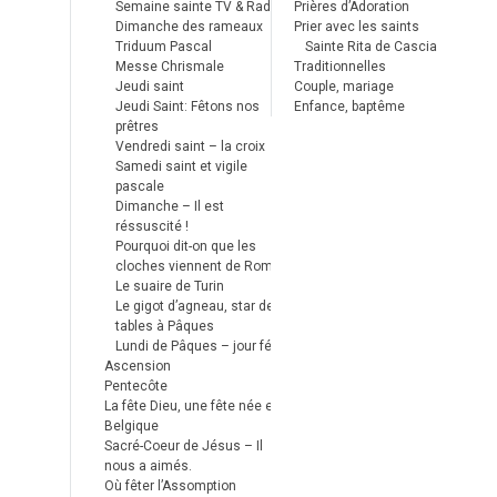
Semaine sainte TV & Radio
Prières d’Adoration
Dimanche des rameaux
Prier avec les saints
Triduum Pascal
Sainte Rita de Cascia
Messe Chrismale
Traditionnelles
Jeudi saint
Couple, mariage
Jeudi Saint: Fêtons nos
Enfance, baptême
prêtres
Vendredi saint – la croix
Samedi saint et vigile
pascale
Dimanche – Il est
réssuscité !
Pourquoi dit-on que les
cloches viennent de Rome ?
Le suaire de Turin
Le gigot d’agneau, star des
tables à Pâques
Lundi de Pâques – jour férié
Ascension
Pentecôte
La fête Dieu, une fête née en
Belgique
Sacré-Coeur de Jésus – Il
nous a aimés.
Où fêter l’Assomption