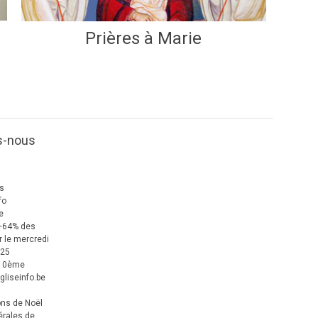
Prières à Marie
s-nous
us
fo
e
+64% des
 le mercredi
025
 10ème
gliseinfo.be
ons de Noël
érales de