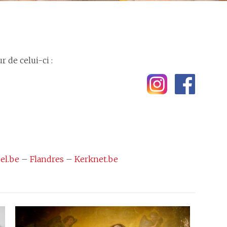
 de celui-ci :
el.be
–
Flandres
–
Kerknet.be