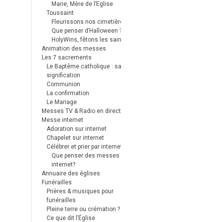
Marie, Mère de l’Eglise
Toussaint
Fleurissons nos cimetières
Que penser d’Halloween ?
HolyWins, fêtons les saints !
Animation des messes
Les 7 sacrements
Le Baptême catholique : sa
signification
Communion
La confirmation
Le Mariage
Messes TV & Radio en direct
Messe internet
Adoration sur internet
Chapelet sur internet
Célébrer et prier par internet
Que penser des messes
internet?
Annuaire des églises
Funérailles
Prières & musiques pour
funérailles
Pleine terre ou crémation ?
Ce que dit l’Église