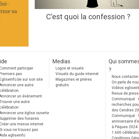
lui-
enne sa
C’est quoi la confession ?
]
ide
Medias
Qui somme
Comment participer
Logos et visuels
?
Premiers pas
Visuels du guide internet
Nous contacter
EgliseInfo.be sur son site
Magazines et prières
On parle de no
Annoncer une autre
gratuits
Vidéos eglisein
célébration
Revue de press
Annoncer un évènement
Communiqué : 
Trouver une autre
recherches pour
célébration
des Cendres 2
Annoncer une église ouverte
Communiqué :
Supprimer des horaires
anniversaire d’e
Créer une messe internet
à Pâques 2024
Si vous ne trouvez pas
1.600 célébrati
Aide egliseinfo
Conditions Gén