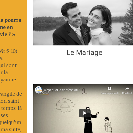
ue pourra
me en
vie ? »
t 5, 10)
Le Mariage
a.
ui sont
r la
 royaume
Évangile de
lon saint
 temps-là,
 ses
 quelqu’un
 ma suite,