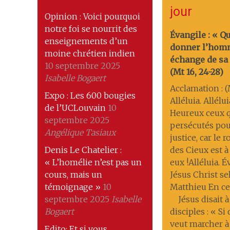
jour
Opinion : Voici pourquoi
notre foi se nourrit des
Évangile : « Q
enseignements d’un
donner l’hom
moine chrétien indien
échange de sa 
10 septembre 2025
(Mt 16, 24-28)
Isabelle Bogaert
Acclamation : (M
Expo : Les 600 bougies
Alléluia. Allélui
de l’UCLouvain
10
Heureux ceux q
septembre 2025
persécutés pou
Angélique Tasiaux
justice, car le
Denis Le Chatelier :
des Cieux est à
« L’homélie n’est pas un
eux !Alléluia. 
cours, mais un
Jésus Christ se
témoignage »
10
Matthieu En ce
septembre 2025
Isabelle
Jésus disait à
Bogaert
disciples : « Si
veut marcher à
Edito: Et si vous