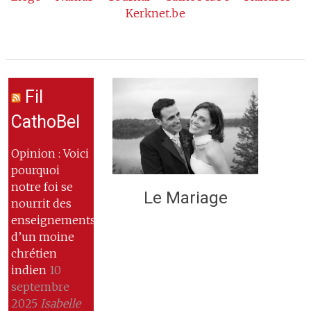
Kerknet.be
Fil
CathoBel
Opinion : Voici
pourquoi
notre foi se
Le Mariage
nourrit des
enseignements
d’un moine
chrétien
indien
10
septembre
2025
Isabelle