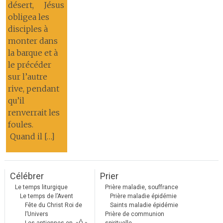
désert, Jésus
obligea les
disciples à
monter dans
la barque et à
le précéder
sur l’autre
rive, pendant
qu’il
renverrait les
foules.
Quand il […]
Célébrer
Prier
Le temps liturgique
Prière maladie, souffrance
Le temps de l’Avent
Prière maladie épidémie
Fête du Christ Roi de
Saints maladie épidémie
l’Univers
Prière de communion