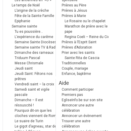
Les antiennes en »Ô »
spirituelle
Le temps de Noël
Prières au Père
L’origine de la crèche
Prières à Jésus
Fête de la Sainte Famille
Prières à Marie
Epiphanie
Le Rosaire ou le chapelet
Semaine sainte
Marathon de prière avec le
Tu es poussière…
pape
L’expérience du carême
Regina Coeli – Reine du Ciel
Semaine Sainte Diocèses
Prières à l’Esprit Saint
Semaine sainte TV & Radio
Prières d’Adoration
Dimanche des rameaux
Prier avec les saints
Triduum Pascal
Sainte Rita de Cascia
Messe Chrismale
Traditionnelles
Jeudi saint
Couple, mariage
Jeudi Saint: Fêtons nos
Enfance, baptême
prêtres
Aide
Vendredi saint – la croix
Samedi saint et vigile
Comment participer
pascale
Premiers pas
Dimanche – Il est
EgliseInfo.be sur son site
réssuscité !
Annoncer une autre
Pourquoi dit-on que les
célébration
cloches viennent de Rome ?
Annoncer un évènement
Le suaire de Turin
Trouver une autre
Le gigot d’agneau, star des
célébration