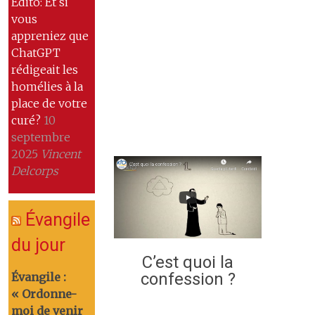
Edito: Et si
vous
appreniez que
ChatGPT
rédigeait les
homélies à la
place de votre
curé?
10
septembre
2025
Vincent
Delcorps
Évangile
du jour
C’est quoi la
confession ?
Évangile :
« Ordonne-
moi de venir