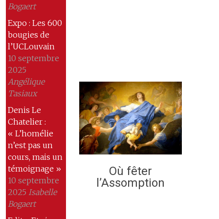
Bogaert
Expo : Les 600
bougies de
l’UCLouvain
10 septembre
2025
Angélique
Tasiaux
Denis Le
Chatelier :
« L’homélie
n’est pas un
cours, mais un
témoignage »
Où fêter
10 septembre
l’Assomption
2025
Isabelle
Bogaert