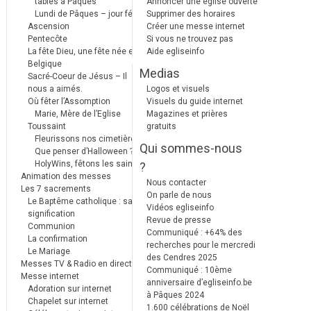
tables à Pâques
Annoncer une église ouverte
Lundi de Pâques – jour férié
Supprimer des horaires
Ascension
Créer une messe internet
Pentecôte
Si vous ne trouvez pas
La fête Dieu, une fête née en
Aide egliseinfo
Belgique
Medias
Sacré-Coeur de Jésus – Il
nous a aimés.
Logos et visuels
Où fêter l’Assomption
Visuels du guide internet
Marie, Mère de l’Eglise
Magazines et prières
Toussaint
gratuits
Fleurissons nos cimetières
Qui sommes-nous
Que penser d’Halloween ?
HolyWins, fêtons les saints !
?
Animation des messes
Nous contacter
Les 7 sacrements
On parle de nous
Le Baptême catholique : sa
Vidéos egliseinfo
signification
Revue de presse
Communion
Communiqué : +64% des
La confirmation
recherches pour le mercredi
Le Mariage
des Cendres 2025
Messes TV & Radio en direct
Communiqué : 10ème
Messe internet
anniversaire d’egliseinfo.be
Adoration sur internet
à Pâques 2024
Chapelet sur internet
1.600 célébrations de Noël