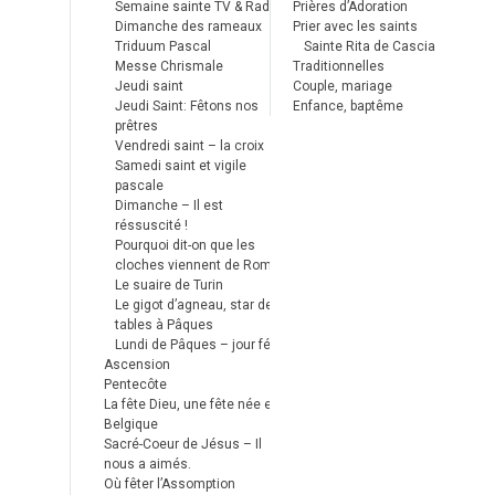
Semaine sainte TV & Radio
Prières d’Adoration
Dimanche des rameaux
Prier avec les saints
Triduum Pascal
Sainte Rita de Cascia
Messe Chrismale
Traditionnelles
Jeudi saint
Couple, mariage
Jeudi Saint: Fêtons nos
Enfance, baptême
prêtres
Vendredi saint – la croix
Samedi saint et vigile
pascale
Dimanche – Il est
réssuscité !
Pourquoi dit-on que les
cloches viennent de Rome ?
Le suaire de Turin
Le gigot d’agneau, star des
tables à Pâques
Lundi de Pâques – jour férié
Ascension
Pentecôte
La fête Dieu, une fête née en
Belgique
Sacré-Coeur de Jésus – Il
nous a aimés.
Où fêter l’Assomption