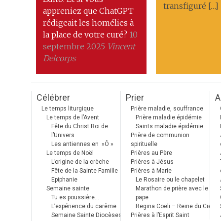
transfiguré […]
appreniez que ChatGPT
rédigeait les homélies à
la place de votre curé?
10
septembre 2025
Vincent
Delcorps
Célébrer
Prier
A
Le temps liturgique
Prière maladie, souffrance
Le temps de l’Avent
Prière maladie épidémie
Fête du Christ Roi de
Saints maladie épidémie
l’Univers
Prière de communion
Les antiennes en »Ô »
spirituelle
Le temps de Noël
Prières au Père
L’origine de la crèche
Prières à Jésus
Fête de la Sainte Famille
Prières à Marie
Epiphanie
Le Rosaire ou le chapelet
Semaine sainte
Marathon de prière avec le
Tu es poussière…
pape
L’expérience du carême
Regina Coeli – Reine du Ciel
Semaine Sainte Diocèses
Prières à l’Esprit Saint