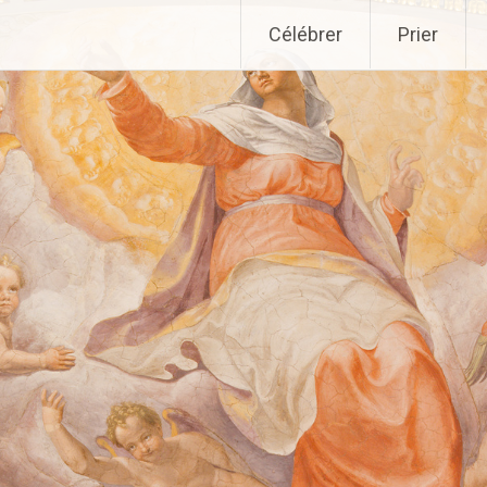
Aller
Célébrer
Prier
au
contenu
principal