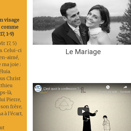
on visage
nt comme
7, 1-9)
t 17, 5)
a. Celui-ci
Le Mariage
ien-aimé,
 ma joie :
éluia.
us Christ
tthieu
s-là,
lui Pierre,
 son frère,
 à l’écart,
ut