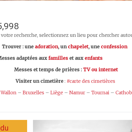
5,998
 votre recherche, selectionnez un lieu pour chercher autour
er : une
adoration
, un
chapelet
, une
confession
esses adaptées aux
familles
et aux
enfants
Messes et temps de prières
:
TV ou internet
Visiter un cimetière
:
#carte des cimetières
 Wallon
–
Bruxelles
–
Liège
–
Namur
–
Tournai
–
Cathob
 du