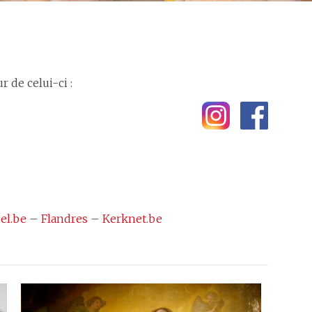
 de celui-ci :
el.be
–
Flandres
–
Kerknet.be