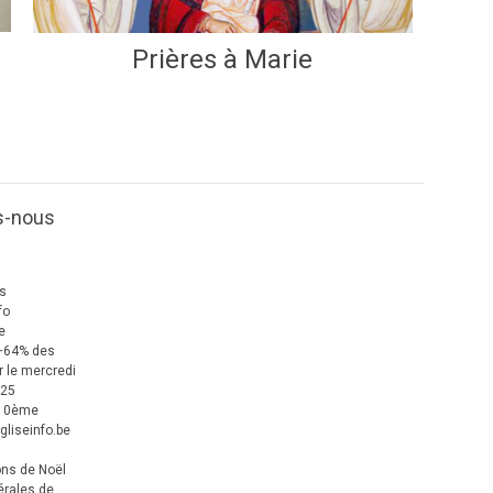
Prières à Marie
s-nous
us
fo
e
+64% des
 le mercredi
025
 10ème
gliseinfo.be
ons de Noël
érales de