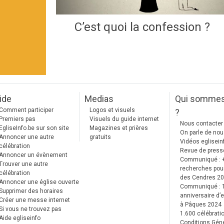
C’est quoi la confession ?
ide
Medias
Qui somme
Comment participer
Logos et visuels
?
Premiers pas
Visuels du guide internet
Nous contacter
EgliseInfo.be sur son site
Magazines et prières
On parle de no
Annoncer une autre
gratuits
Vidéos eglisein
célébration
Revue de press
Annoncer un évènement
Communiqué : 
Trouver une autre
recherches pour
célébration
des Cendres 2
Annoncer une église ouverte
Communiqué :
Supprimer des horaires
anniversaire d’e
Créer une messe internet
à Pâques 2024
Si vous ne trouvez pas
1.600 célébrati
Aide egliseinfo
Conditions Gén