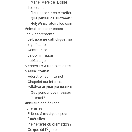
Marie, Mère de l’Eglise
Toussaint
Fleurissons nos cimetières
Que penser d’Halloween ?
HolyWins, fêtons les saints !
Animation des messes
Les 7 sacrements
Le Baptême catholique : sa
signification
Communion
La confirmation
Le Mariage
Messes TV & Radio en direct
Messe internet
Adoration sur internet
Chapelet sur internet
Célébrer et prier par internet
Que penser des messes
internet?
Annuaire des églises
Funérailles
Prières & musiques pour
funérailles
Pleine terre ou crémation ?
Ce que dit l’Église