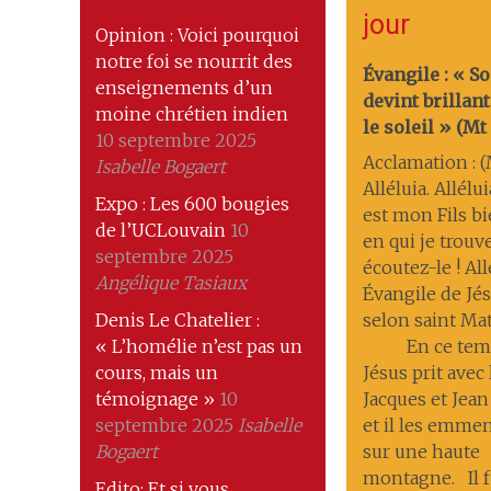
jour
Opinion : Voici pourquoi
notre foi se nourrit des
Évangile : « S
enseignements d’un
devint brilla
moine chrétien indien
le soleil » (Mt 1
10 septembre 2025
Acclamation : (M
Isabelle Bogaert
Alléluia. Allélui
Expo : Les 600 bougies
est mon Fils b
de l’UCLouvain
10
en qui je trouve
septembre 2025
écoutez-le ! All
Angélique Tasiaux
Évangile de Jés
Denis Le Chatelier :
selon saint Ma
« L’homélie n’est pas un
En ce temp
cours, mais un
Jésus prit avec 
témoignage »
10
Jacques et Jean
septembre 2025
Isabelle
et il les emmena
Bogaert
sur une haute
montagne. Il f
Edito: Et si vous