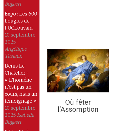
Bogaert
Expo : Les 600
bougies de
l’UCLouvain
10 septembre
2025
Angélique
Tasiaux
Denis Le
Chatelier :
« L’homélie
n’est pas un
cours, mais un
témoignage »
Où fêter
10 septembre
l’Assomption
2025
Isabelle
Bogaert