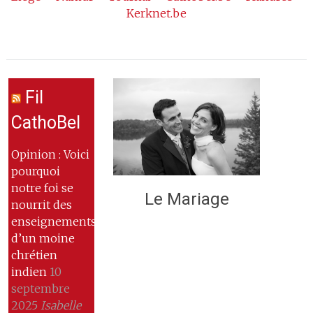
Kerknet.be
Fil
CathoBel
Opinion : Voici
pourquoi
notre foi se
Le Mariage
nourrit des
enseignements
d’un moine
chrétien
indien
10
septembre
2025
Isabelle