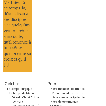
Matthieu En
ce temps-là,
Jésus disait à
ses disciples :
« Si quelqu’un
veut marcher
à ma suite,
qu’il renonce à
lui-même,
qu’il prenne sa
croix et qu’il
[…]
Célébrer
Prier
Le temps liturgique
Prière maladie, souffrance
Le temps de l’Avent
Prière maladie épidémie
Fête du Christ Roi de
Saints maladie épidémie
l’Univers
Prière de communion