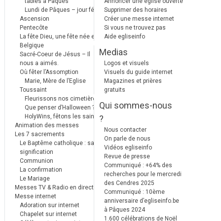
tables à Pâques
Annoncer une église ouverte
Lundi de Pâques – jour férié
Supprimer des horaires
Ascension
Créer une messe internet
Pentecôte
Si vous ne trouvez pas
La fête Dieu, une fête née en
Aide egliseinfo
Belgique
Medias
Sacré-Coeur de Jésus – Il
nous a aimés.
Logos et visuels
Où fêter l’Assomption
Visuels du guide internet
Marie, Mère de l’Eglise
Magazines et prières
Toussaint
gratuits
Fleurissons nos cimetières
Qui sommes-nous
Que penser d’Halloween ?
HolyWins, fêtons les saints !
?
Animation des messes
Nous contacter
Les 7 sacrements
On parle de nous
Le Baptême catholique : sa
Vidéos egliseinfo
signification
Revue de presse
Communion
Communiqué : +64% des
La confirmation
recherches pour le mercredi
Le Mariage
des Cendres 2025
Messes TV & Radio en direct
Communiqué : 10ème
Messe internet
anniversaire d’egliseinfo.be
Adoration sur internet
à Pâques 2024
Chapelet sur internet
1.600 célébrations de Noël