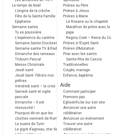
Les antiennes en »Ô »
spirituelle
Le temps de Noël
Prières au Père
L’origine de la crèche
Prières à Jésus
Fête de la Sainte Famille
Prières à Marie
Epiphanie
Le Rosaire ou le chapelet
Semaine sainte
Marathon de prière avec le
Tu es poussière…
pape
L’expérience du carême
Regina Coeli – Reine du Ciel
Semaine Sainte Diocèses
Prières à l’Esprit Saint
Semaine sainte TV & Radio
Prières d’Adoration
Dimanche des rameaux
Prier avec les saints
Triduum Pascal
Sainte Rita de Cascia
Messe Chrismale
Traditionnelles
Jeudi saint
Couple, mariage
Jeudi Saint: Fêtons nos
Enfance, baptême
prêtres
Aide
Vendredi saint – la croix
Samedi saint et vigile
Comment participer
pascale
Premiers pas
Dimanche – Il est
EgliseInfo.be sur son site
réssuscité !
Annoncer une autre
Pourquoi dit-on que les
célébration
cloches viennent de Rome ?
Annoncer un évènement
Le suaire de Turin
Trouver une autre
Le gigot d’agneau, star des
célébration