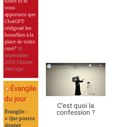
Edito: Et si
vous
appreniez que
ChatGPT
rédigeait les
homélies à la
place de votre
curé?
10
septembre
2025
Vincent
Delcorps
Évangile
du jour
C’est quoi la
confession ?
Évangile :
« Que pourra
donner