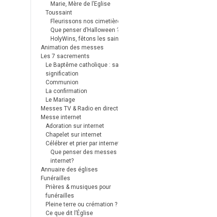
Marie, Mère de l’Eglise
Toussaint
Fleurissons nos cimetières
Que penser d’Halloween ?
HolyWins, fêtons les saints !
Animation des messes
Les 7 sacrements
Le Baptême catholique : sa
signification
Communion
La confirmation
Le Mariage
Messes TV & Radio en direct
Messe internet
Adoration sur internet
Chapelet sur internet
Célébrer et prier par internet
Que penser des messes
internet?
Annuaire des églises
Funérailles
Prières & musiques pour
funérailles
Pleine terre ou crémation ?
Ce que dit l’Église