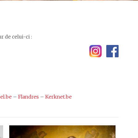
 de celui-ci :
el.be
–
Flandres
–
Kerknet.be