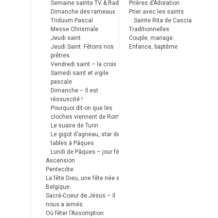
Semaine sainte TV & Radio
Prières d’Adoration
Dimanche des rameaux
Prier avec les saints
Triduum Pascal
Sainte Rita de Cascia
Messe Chrismale
Traditionnelles
Jeudi saint
Couple, mariage
Jeudi Saint: Fêtons nos
Enfance, baptême
prêtres
Vendredi saint – la croix
Samedi saint et vigile
pascale
Dimanche – Il est
réssuscité !
Pourquoi dit-on que les
cloches viennent de Rome ?
Le suaire de Turin
Le gigot d’agneau, star des
tables à Pâques
Lundi de Pâques – jour férié
Ascension
Pentecôte
La fête Dieu, une fête née en
Belgique
Sacré-Coeur de Jésus – Il
nous a aimés.
Où fêter l’Assomption