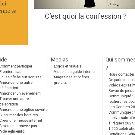
lui-
enne sa
C’est quoi la confession ?
]
ide
Medias
Qui somme
Comment participer
Logos et visuels
?
Premiers pas
Visuels du guide internet
Nous contacter
EgliseInfo.be sur son site
Magazines et prières
On parle de no
Annoncer une autre
gratuits
Vidéos eglisein
célébration
Revue de press
Annoncer un évènement
Communiqué : 
Trouver une autre
recherches pour
célébration
des Cendres 2
Annoncer une église ouverte
Communiqué :
Supprimer des horaires
anniversaire d’e
Créer une messe internet
à Pâques 2024
Si vous ne trouvez pas
1.600 célébrati
Aide egliseinfo
Conditions Gén