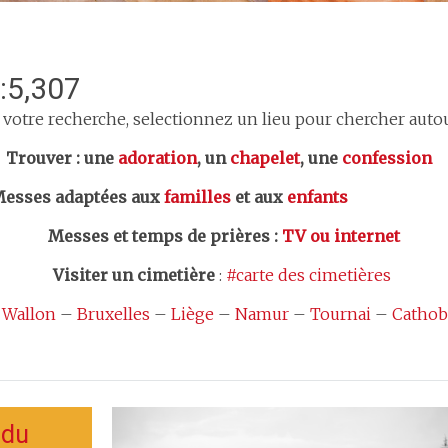
:5,307
 votre recherche, selectionnez un lieu pour chercher autour
er : une
adoration
, un
chapelet
, une
confession
esses adaptées aux
familles
et aux
enfants
Messes et temps de prières
:
TV ou internet
Visiter un cimetière
:
#carte des cimetières
 Wallon
–
Bruxelles
–
Liège
–
Namur
–
Tournai
–
Cathob
 du