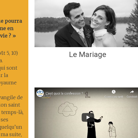
ue pourra
me en
vie ? »
t 5, 10)
Le Mariage
a.
ui sont
r la
 royaume
Évangile de
lon saint
 temps-là,
 ses
 quelqu’un
 ma suite,