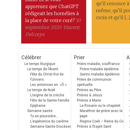
qu’il renonce à 
appreniez que ChatGPT
même, qu’il pr
rédigeait les homélies à
croix et qu’il […
la place de votre curé?
10
septembre 2025
Vincent
Delcorps
Célébrer
Prier
A
Le temps liturgique
Prière maladie, souffrance
Le temps de l’Avent
Prière maladie épidémie
Fête du Christ Roi de
Saints maladie épidémie
l’Univers
Prière de communion
Les antiennes en »Ô »
spirituelle
Le temps de Noël
Prières au Père
L’origine de la crèche
Prières à Jésus
Fête de la Sainte Famille
Prières à Marie
Epiphanie
Le Rosaire ou le chapelet
Semaine sainte
Marathon de prière avec le
Tu es poussière…
pape
L’expérience du carême
Regina Coeli – Reine du Ciel
Semaine Sainte Diocèses
Prières à l’Esprit Saint