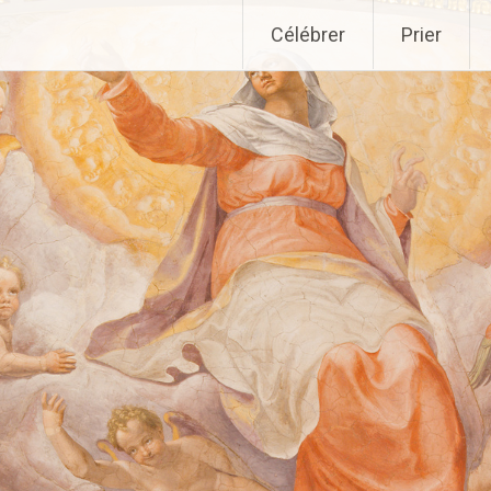
Aller
Célébrer
Prier
au
contenu
principal