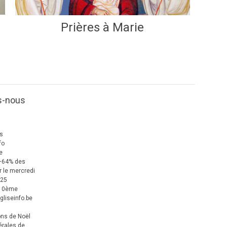
Prières à Marie
s-nous
us
fo
e
+64% des
 le mercredi
025
 10ème
gliseinfo.be
ons de Noël
érales de