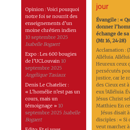
jour
Opinion : Voici pourquoi
notre foi se nourrit des
Évangile : « Q
enseignements d’un
donner l’hom
moine chrétien indien
échange de sa 
10 septembre 2025
(Mt 16, 24-28)
Isabelle Bogaert
Acclamation : (M
Expo : Les 600 bougies
Alléluia. Allélui
de l’UCLouvain
10
Heureux ceux q
septembre 2025
persécutés pou
Angélique Tasiaux
justice, car le
Denis Le Chatelier :
des Cieux est à
« L’homélie n’est pas un
eux !Alléluia. 
cours, mais un
Jésus Christ se
témoignage »
10
Matthieu En ce
septembre 2025
Isabelle
Jésus disait à
Bogaert
disciples : « Si
veut marcher à
Edito: Et si vous