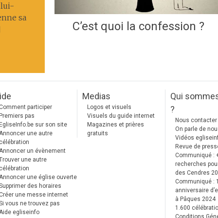
lui-
enne sa
C’est quoi la confession ?
]
ide
Medias
Qui somme
Comment participer
Logos et visuels
?
Premiers pas
Visuels du guide internet
Nous contacter
EgliseInfo.be sur son site
Magazines et prières
On parle de no
Annoncer une autre
gratuits
Vidéos eglisein
célébration
Revue de press
Annoncer un évènement
Communiqué : 
Trouver une autre
recherches pour
célébration
des Cendres 2
Annoncer une église ouverte
Communiqué :
Supprimer des horaires
anniversaire d’e
Créer une messe internet
à Pâques 2024
Si vous ne trouvez pas
1.600 célébrati
Aide egliseinfo
Conditions Gén