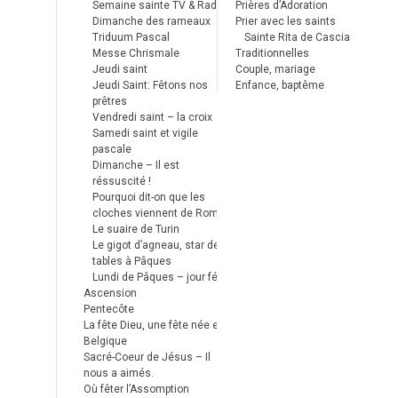
Semaine sainte TV & Radio
Prières d’Adoration
Dimanche des rameaux
Prier avec les saints
Triduum Pascal
Sainte Rita de Cascia
Messe Chrismale
Traditionnelles
Jeudi saint
Couple, mariage
Jeudi Saint: Fêtons nos
Enfance, baptême
prêtres
Vendredi saint – la croix
Samedi saint et vigile
pascale
Dimanche – Il est
réssuscité !
Pourquoi dit-on que les
cloches viennent de Rome ?
Le suaire de Turin
Le gigot d’agneau, star des
tables à Pâques
Lundi de Pâques – jour férié
Ascension
Pentecôte
La fête Dieu, une fête née en
Belgique
Sacré-Coeur de Jésus – Il
nous a aimés.
Où fêter l’Assomption