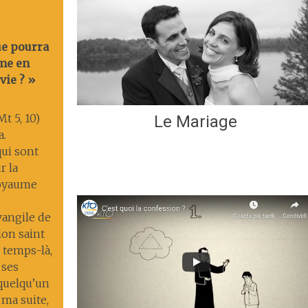
ue pourra
me en
vie ? »
t 5, 10)
Le Mariage
a.
ui sont
r la
 royaume
Évangile de
lon saint
 temps-là,
 ses
 quelqu’un
 ma suite,