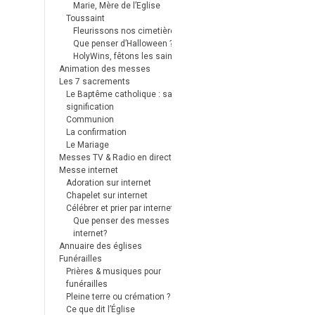
Marie, Mère de l’Eglise
Toussaint
Fleurissons nos cimetières
Que penser d’Halloween ?
HolyWins, fêtons les saints !
Animation des messes
Les 7 sacrements
Le Baptême catholique : sa
signification
Communion
La confirmation
Le Mariage
Messes TV & Radio en direct
Messe internet
Adoration sur internet
Chapelet sur internet
Célébrer et prier par internet
Que penser des messes
internet?
Annuaire des églises
Funérailles
Prières & musiques pour
funérailles
Pleine terre ou crémation ?
Ce que dit l’Église