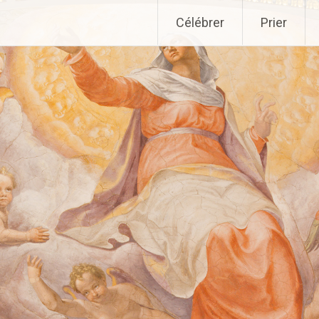
Aller
Célébrer
Prier
au
contenu
principal