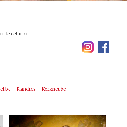
 de celui-ci :
el.be
–
Flandres
–
Kerknet.be