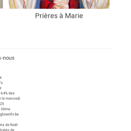
Prières à Marie
s-nous
us
fo
e
+64% des
 le mercredi
025
 10ème
gliseinfo.be
ons de Noël
érales de