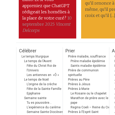
qu’il renonce à 
appreniez que ChatGPT
même, qu’il pr
rédigeait les homélies à
croix et qu’il […
la place de votre curé?
10
septembre 2025
Vincent
Delcorps
Célébrer
Prier
A
Le temps liturgique
Prière maladie, souffrance
Le temps de l’Avent
Prière maladie épidémie
Fête du Christ Roi de
Saints maladie épidémie
l’Univers
Prière de communion
Les antiennes en »Ô »
spirituelle
Le temps de Noël
Prières au Père
L’origine de la crèche
Prières à Jésus
Fête de la Sainte Famille
Prières à Marie
Epiphanie
Le Rosaire ou le chapelet
Semaine sainte
Marathon de prière avec le
Tu es poussière…
pape
L’expérience du carême
Regina Coeli – Reine du Ciel
Semaine Sainte Diocèses
Prières à l’Esprit Saint