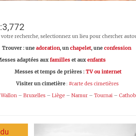
:3,772
 votre recherche, selectionnez un lieu pour chercher autour
er : une
adoration
, un
chapelet
, une
confession
esses adaptées aux
familles
et aux
enfants
Messes et temps de prières
:
TV ou internet
Visiter un cimetière
:
#carte des cimetières
 Wallon
–
Bruxelles
–
Liège
–
Namur
–
Tournai
–
Cathob
 du