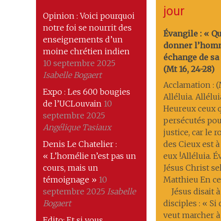
jour
Opinion : Voici pourquoi
notre foi se nourrit des
Évangile : « Q
enseignements d’un
donner l’hom
moine chrétien indien
échange de sa 
10 septembre 2025
(Mt 16, 24-28)
Isabelle Bogaert
Acclamation : (M
Expo : Les 600 bougies
Alléluia. Allélui
de l’UCLouvain
10
Heureux ceux q
septembre 2025
persécutés pou
Angélique Tasiaux
justice, car le
Denis Le Chatelier :
des Cieux est à
« L’homélie n’est pas un
eux !Alléluia. 
cours, mais un
Jésus Christ se
témoignage »
10
Matthieu En ce
septembre 2025
Isabelle
Jésus disait à
Bogaert
disciples : « Si
veut marcher à
Edito: Et si vous