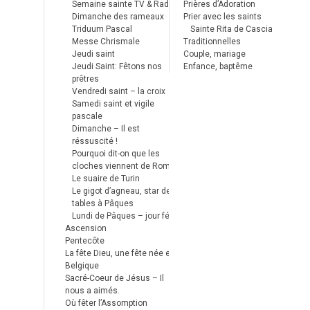
Semaine sainte TV & Radio
Prières d’Adoration
Dimanche des rameaux
Prier avec les saints
Triduum Pascal
Sainte Rita de Cascia
Messe Chrismale
Traditionnelles
Jeudi saint
Couple, mariage
Jeudi Saint: Fêtons nos
Enfance, baptême
prêtres
Vendredi saint – la croix
Samedi saint et vigile
pascale
Dimanche – Il est
réssuscité !
Pourquoi dit-on que les
cloches viennent de Rome ?
Le suaire de Turin
Le gigot d’agneau, star des
tables à Pâques
Lundi de Pâques – jour férié
Ascension
Pentecôte
La fête Dieu, une fête née en
Belgique
Sacré-Coeur de Jésus – Il
nous a aimés.
Où fêter l’Assomption