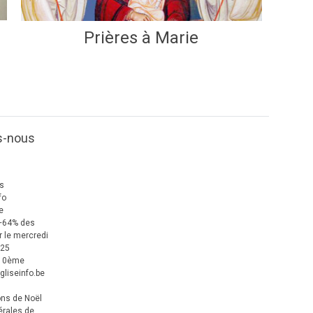
Prières à Marie
s-nous
us
fo
e
+64% des
 le mercredi
025
 10ème
gliseinfo.be
ons de Noël
érales de