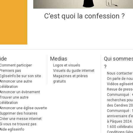
C’est quoi la confession ?
ide
Medias
Qui somme
Comment participer
Logos et visuels
?
Premiers pas
Visuels du guide internet
Nous contacter
EgliseInfo.be sur son site
Magazines et prières
On parle de no
Annoncer une autre
gratuits
Vidéos eglisein
célébration
Revue de press
Annoncer un évènement
Communiqué : 
Trouver une autre
recherches pour
célébration
des Cendres 2
Annoncer une église ouverte
Communiqué :
Supprimer des horaires
anniversaire d’e
Créer une messe internet
à Pâques 2024
Si vous ne trouvez pas
1.600 célébrati
Aide egliseinfo
Conditions Gén