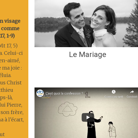
on visage
nt comme
7, 1-9)
t 17, 5)
a. Celui-ci
Le Mariage
ien-aimé,
 ma joie :
éluia.
us Christ
tthieu
s-là,
lui Pierre,
 son frère,
 à l’écart,
ut