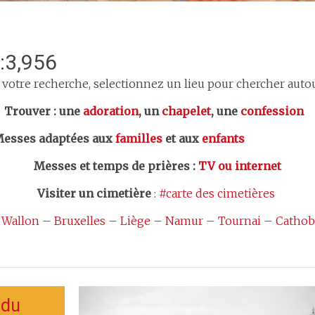
:3,956
 votre recherche, selectionnez un lieu pour chercher autour
er : une
adoration
, un
chapelet
, une
confession
esses adaptées aux
familles
et aux
enfants
Messes et temps de prières
:
TV ou internet
Visiter un cimetière
:
#carte des cimetières
 Wallon
–
Bruxelles
–
Liège
–
Namur
–
Tournai
–
Cathob
 du