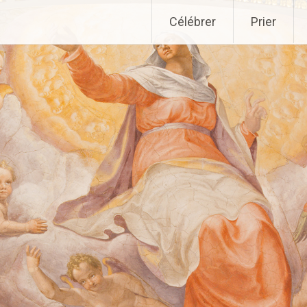
Aller
Célébrer
Prier
au
contenu
principal