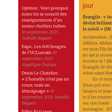
jour
Opinion : Voici pourquoi
notre foi se nourrit des
Évangile : « S
enseignements d’un
devint brilla
moine chrétien indien
le soleil » (Mt 1
10 septembre 2025
Acclamation : (M
Isabelle Bogaert
Alléluia. Allélui
Expo : Les 600 bougies
est mon Fils b
de l’UCLouvain
10
en qui je trouve
septembre 2025
écoutez-le ! All
Angélique Tasiaux
Évangile de Jés
Denis Le Chatelier :
selon saint Ma
« L’homélie n’est pas un
En ce temp
cours, mais un
Jésus prit avec 
témoignage »
10
Jacques et Jean
septembre 2025
Isabelle
et il les emmena
Bogaert
sur une haute
montagne. Il f
Edito: Et si vous