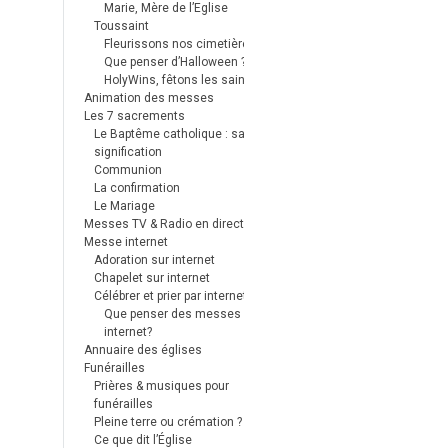
Marie, Mère de l’Eglise
Toussaint
Fleurissons nos cimetières
Que penser d’Halloween ?
HolyWins, fêtons les saints !
Animation des messes
Les 7 sacrements
Le Baptême catholique : sa
signification
Communion
La confirmation
Le Mariage
Messes TV & Radio en direct
Messe internet
Adoration sur internet
Chapelet sur internet
Célébrer et prier par internet
Que penser des messes
internet?
Annuaire des églises
Funérailles
Prières & musiques pour
funérailles
Pleine terre ou crémation ?
Ce que dit l’Église