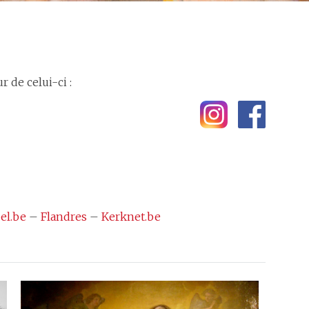
 de celui-ci :
el.be
–
Flandres
–
Kerknet.be