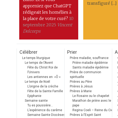
transfiguré […]
appreniez que ChatGPT
rédigeait les homélies à
la place de votre curé?
10
septembre 2025
Vincent
Delcorps
Célébrer
Prier
A
Le temps liturgique
Prière maladie, souffrance
Le temps de l’Avent
Prière maladie épidémie
Fête du Christ Roi de
Saints maladie épidémie
l’Univers
Prière de communion
Les antiennes en »Ô »
spirituelle
Le temps de Noël
Prières au Père
L’origine de la crèche
Prières à Jésus
Fête de la Sainte Famille
Prières à Marie
Epiphanie
Le Rosaire ou le chapelet
Semaine sainte
Marathon de prière avec le
Tu es poussière…
pape
L’expérience du carême
Regina Coeli – Reine du Ciel
Semaine Sainte Diocèses
Prières à l’Esprit Saint