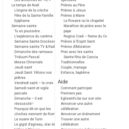
Les antiennes en »Ô »
spirituelle
Le temps de Noël
Prières au Père
L’origine de la crèche
Prières à Jésus
Fête de la Sainte Famille
Prières à Marie
Epiphanie
Le Rosaire ou le chapelet
Semaine sainte
Marathon de prière avec le
Tu es poussière…
pape
L’expérience du carême
Regina Coeli – Reine du Ciel
Semaine Sainte Diocèses
Prières à l’Esprit Saint
Semaine sainte TV & Radio
Prières d’Adoration
Dimanche des rameaux
Prier avec les saints
Triduum Pascal
Sainte Rita de Cascia
Messe Chrismale
Traditionnelles
Jeudi saint
Couple, mariage
Jeudi Saint: Fêtons nos
Enfance, baptême
prêtres
Aide
Vendredi saint – la croix
Samedi saint et vigile
Comment participer
pascale
Premiers pas
Dimanche – Il est
EgliseInfo.be sur son site
réssuscité !
Annoncer une autre
Pourquoi dit-on que les
célébration
cloches viennent de Rome ?
Annoncer un évènement
Le suaire de Turin
Trouver une autre
Le gigot d’agneau, star des
célébration