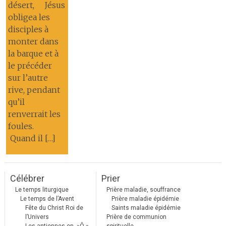
désert, Jésus
obligea les
disciples à
monter dans
la barque et à
le précéder
sur l’autre
rive, pendant
qu’il
renverrait les
foules.
Quand il […]
Célébrer
Prier
Le temps liturgique
Prière maladie, souffrance
Le temps de l’Avent
Prière maladie épidémie
Fête du Christ Roi de
Saints maladie épidémie
l’Univers
Prière de communion