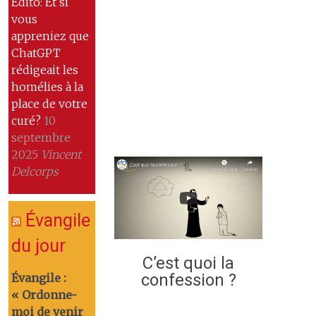
Edito: Et si
vous
appreniez que
ChatGPT
rédigeait les
homélies à la
place de votre
curé?
10
septembre
2025
Vincent
Delcorps
Évangile
du jour
C’est quoi la
confession ?
Évangile :
« Ordonne-
moi de venir