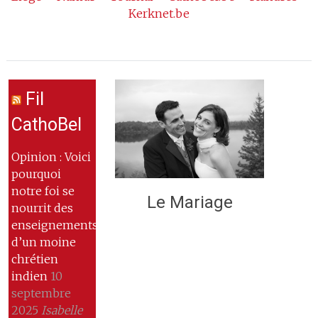
Kerknet.be
Fil
CathoBel
Opinion : Voici
pourquoi
notre foi se
Le Mariage
nourrit des
enseignements
d’un moine
chrétien
indien
10
septembre
2025
Isabelle