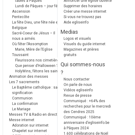
tables à Pâques
Annoncer une église ouverte
Lundi de Pâques – jour férié
Supprimer des horaires
Ascension
Créer une messe internet
Pentecôte
Si vous ne trouvez pas
La fête Dieu, une fête née en
Aide egliseinfo
Belgique
Medias
Sacré-Coeur de Jésus – Il
nous a aimés.
Logos et visuels
Où fêter l’Assomption
Visuels du guide internet
Marie, Mère de l’Eglise
Magazines et prières
Toussaint
gratuits
Fleurissons nos cimetières
Qui sommes-nous
Que penser d’Halloween ?
HolyWins, fêtons les saints !
?
Animation des messes
Nous contacter
Les 7 sacrements
On parle de nous
Le Baptême catholique : sa
Vidéos egliseinfo
signification
Revue de presse
Communion
Communiqué : +64% des
La confirmation
recherches pour le mercredi
Le Mariage
des Cendres 2025
Messes TV & Radio en direct
Communiqué : 10ème
Messe internet
anniversaire d’egliseinfo.be
Adoration sur internet
à Pâques 2024
Chapelet sur internet
1.600 célébrations de Noël