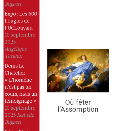
Bogaert
Expo : Les 600
bougies de
l’UCLouvain
10 septembre
2025
Angélique
Tasiaux
Denis Le
Chatelier :
« L’homélie
n’est pas un
cours, mais un
témoignage »
Où fêter
10 septembre
l’Assomption
2025
Isabelle
Bogaert