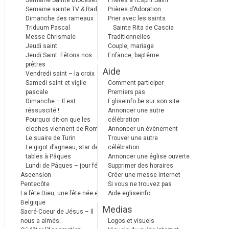
Semaine Sainte Diocèses
Prières à l’Esprit Saint
Semaine sainte TV & Radio
Prières d’Adoration
Dimanche des rameaux
Prier avec les saints
Triduum Pascal
Sainte Rita de Cascia
Messe Chrismale
Traditionnelles
Jeudi saint
Couple, mariage
Jeudi Saint: Fêtons nos
Enfance, baptême
prêtres
Aide
Vendredi saint – la croix
Samedi saint et vigile
Comment participer
pascale
Premiers pas
Dimanche – Il est
EgliseInfo.be sur son site
réssuscité !
Annoncer une autre
Pourquoi dit-on que les
célébration
cloches viennent de Rome ?
Annoncer un évènement
Le suaire de Turin
Trouver une autre
Le gigot d’agneau, star des
célébration
tables à Pâques
Annoncer une église ouverte
Lundi de Pâques – jour férié
Supprimer des horaires
Ascension
Créer une messe internet
Pentecôte
Si vous ne trouvez pas
La fête Dieu, une fête née en
Aide egliseinfo
Belgique
Medias
Sacré-Coeur de Jésus – Il
nous a aimés.
Logos et visuels