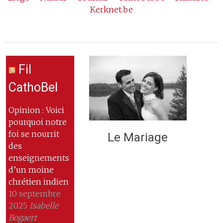
Kerknet.be
Fil
CathoBel
Opinion : Voici
pourquoi notre
foi se nourrit
Le Mariage
des
enseignements
d’un moine
chrétien indien
10 septembre
2025
Isabelle
Bogaert