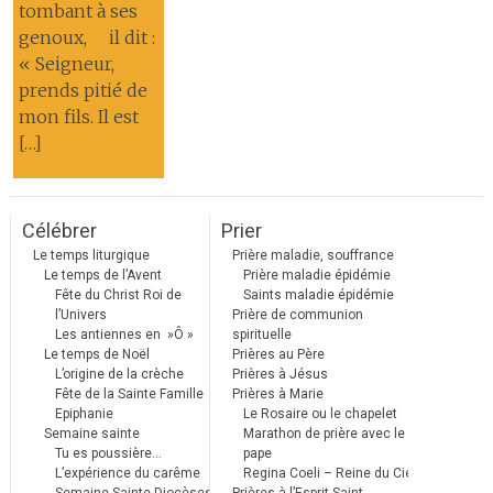
tombant à ses
genoux, il dit :
« Seigneur,
prends pitié de
mon fils. Il est
[…]
Célébrer
Prier
Le temps liturgique
Prière maladie, souffrance
Le temps de l’Avent
Prière maladie épidémie
Fête du Christ Roi de
Saints maladie épidémie
l’Univers
Prière de communion
Les antiennes en »Ô »
spirituelle
Le temps de Noël
Prières au Père
L’origine de la crèche
Prières à Jésus
Fête de la Sainte Famille
Prières à Marie
Epiphanie
Le Rosaire ou le chapelet
Semaine sainte
Marathon de prière avec le
Tu es poussière…
pape
L’expérience du carême
Regina Coeli – Reine du Ciel