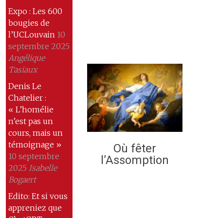
Expo : Les 600
bougies de
l’UCLouvain
10
septembre 2025
Angélique
Tasiaux
Denis Le
Chatelier :
« L’homélie
n’est pas un
cours, mais un
témoignage »
Où fêter
10 septembre
l’Assomption
2025
Isabelle
Bogaert
Edito: Et si vous
appreniez que