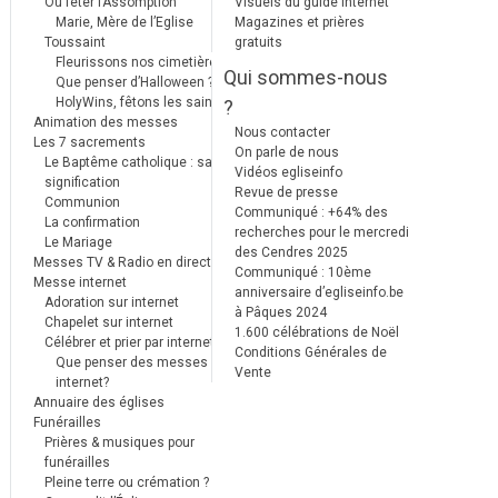
Où fêter l’Assomption
Visuels du guide internet
Marie, Mère de l’Eglise
Magazines et prières
Toussaint
gratuits
Fleurissons nos cimetières
Qui sommes-nous
Que penser d’Halloween ?
HolyWins, fêtons les saints !
?
Animation des messes
Nous contacter
Les 7 sacrements
On parle de nous
Le Baptême catholique : sa
Vidéos egliseinfo
signification
Revue de presse
Communion
Communiqué : +64% des
La confirmation
recherches pour le mercredi
Le Mariage
des Cendres 2025
Messes TV & Radio en direct
Communiqué : 10ème
Messe internet
anniversaire d’egliseinfo.be
Adoration sur internet
à Pâques 2024
Chapelet sur internet
1.600 célébrations de Noël
Célébrer et prier par internet
Conditions Générales de
Que penser des messes
Vente
internet?
Annuaire des églises
Funérailles
Prières & musiques pour
funérailles
Pleine terre ou crémation ?