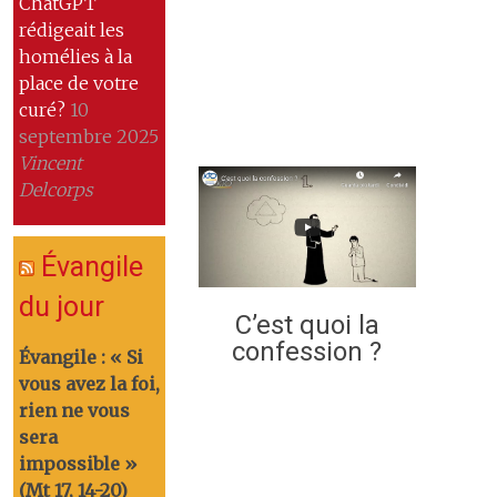
ChatGPT
rédigeait les
homélies à la
place de votre
curé?
10
septembre 2025
Vincent
Delcorps
Évangile
du jour
C’est quoi la
confession ?
Évangile : « Si
vous avez la foi,
rien ne vous
sera
impossible »
(Mt 17, 14-20)