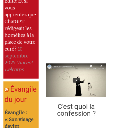
Edito: Et si
vous
appreniez que
ChatGPT
rédigeait les
homélies à la
place de votre
curé?
10
septembre
2025
Vincent
Delcorps
Évangile
du jour
C’est quoi la
confession ?
Évangile :
« Son visage
devint