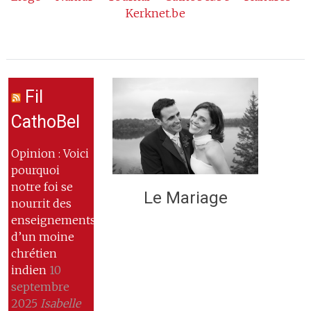
Kerknet.be
Fil
CathoBel
Opinion : Voici
pourquoi
notre foi se
Le Mariage
nourrit des
enseignements
d’un moine
chrétien
indien
10
septembre
2025
Isabelle