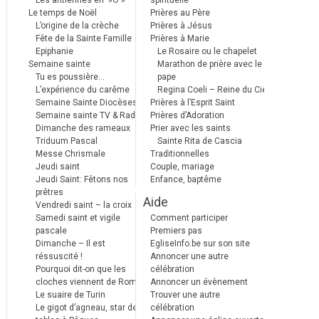
Les antiennes en »Ô »
spirituelle
Le temps de Noël
Prières au Père
L’origine de la crèche
Prières à Jésus
Fête de la Sainte Famille
Prières à Marie
Epiphanie
Le Rosaire ou le chapelet
Semaine sainte
Marathon de prière avec le
Tu es poussière…
pape
L’expérience du carême
Regina Coeli – Reine du Ciel
Semaine Sainte Diocèses
Prières à l’Esprit Saint
Semaine sainte TV & Radio
Prières d’Adoration
Dimanche des rameaux
Prier avec les saints
Triduum Pascal
Sainte Rita de Cascia
Messe Chrismale
Traditionnelles
Jeudi saint
Couple, mariage
Jeudi Saint: Fêtons nos
Enfance, baptême
prêtres
Aide
Vendredi saint – la croix
Samedi saint et vigile
Comment participer
pascale
Premiers pas
Dimanche – Il est
EgliseInfo.be sur son site
réssuscité !
Annoncer une autre
Pourquoi dit-on que les
célébration
cloches viennent de Rome ?
Annoncer un évènement
Le suaire de Turin
Trouver une autre
Le gigot d’agneau, star des
célébration