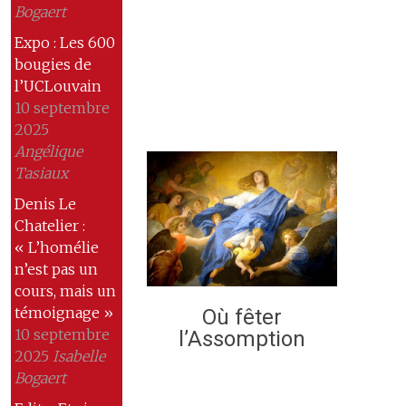
Bogaert
Expo : Les 600
bougies de
l’UCLouvain
10 septembre
2025
Angélique
Tasiaux
Denis Le
Chatelier :
« L’homélie
n’est pas un
cours, mais un
témoignage »
Où fêter
10 septembre
l’Assomption
2025
Isabelle
Bogaert