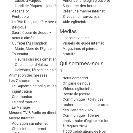
tables à Pâques
Annoncer une église ouverte
Lundi de Pâques – jour férié
Supprimer des horaires
Ascension
Créer une messe internet
Pentecôte
Si vous ne trouvez pas
La fête Dieu, une fête née en
Aide egliseinfo
Belgique
Medias
Sacré-Coeur de Jésus – Il
nous a aimés.
Logos et visuels
Où fêter l’Assomption
Visuels du guide internet
Marie, Mère de l’Eglise
Magazines et prières
Toussaint
gratuits
Fleurissons nos cimetières
Qui sommes-nous
Que penser d’Halloween ?
HolyWins, fêtons les saints !
?
Animation des messes
Nous contacter
Les 7 sacrements
On parle de nous
Le Baptême catholique : sa
Vidéos egliseinfo
signification
Revue de presse
Communion
Communiqué : +64% des
La confirmation
recherches pour le mercredi
Le Mariage
des Cendres 2025
Messes TV & Radio en direct
Communiqué : 10ème
Messe internet
anniversaire d’egliseinfo.be
Adoration sur internet
à Pâques 2024
Chapelet sur internet
1.600 célébrations de Noël