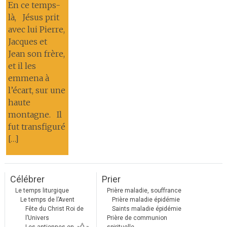
En ce temps-
là, Jésus prit
avec lui Pierre,
Jacques et
Jean son frère,
et il les
emmena à
l’écart, sur une
haute
montagne. Il
fut transfiguré
[…]
Célébrer
Prier
Le temps liturgique
Prière maladie, souffrance
Le temps de l’Avent
Prière maladie épidémie
Fête du Christ Roi de
Saints maladie épidémie
l’Univers
Prière de communion