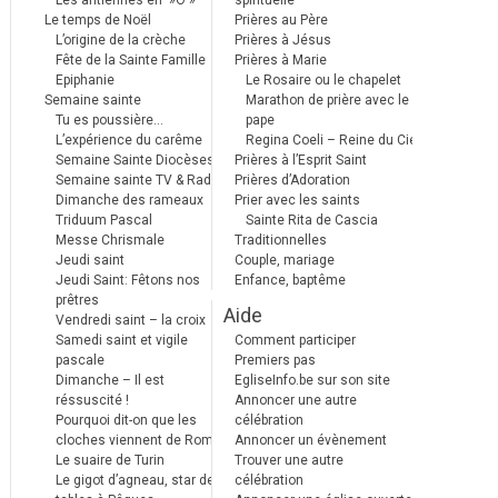
Les antiennes en »Ô »
spirituelle
Le temps de Noël
Prières au Père
L’origine de la crèche
Prières à Jésus
Fête de la Sainte Famille
Prières à Marie
Epiphanie
Le Rosaire ou le chapelet
Semaine sainte
Marathon de prière avec le
Tu es poussière…
pape
L’expérience du carême
Regina Coeli – Reine du Ciel
Semaine Sainte Diocèses
Prières à l’Esprit Saint
Semaine sainte TV & Radio
Prières d’Adoration
Dimanche des rameaux
Prier avec les saints
Triduum Pascal
Sainte Rita de Cascia
Messe Chrismale
Traditionnelles
Jeudi saint
Couple, mariage
Jeudi Saint: Fêtons nos
Enfance, baptême
prêtres
Aide
Vendredi saint – la croix
Samedi saint et vigile
Comment participer
pascale
Premiers pas
Dimanche – Il est
EgliseInfo.be sur son site
réssuscité !
Annoncer une autre
Pourquoi dit-on que les
célébration
cloches viennent de Rome ?
Annoncer un évènement
Le suaire de Turin
Trouver une autre
Le gigot d’agneau, star des
célébration