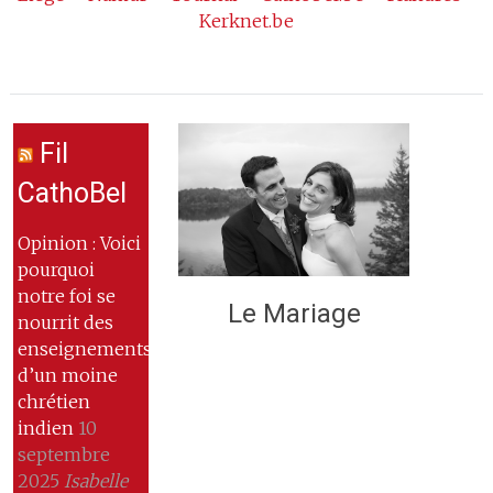
Kerknet.be
Fil
CathoBel
Opinion : Voici
pourquoi
notre foi se
Le Mariage
nourrit des
enseignements
d’un moine
chrétien
indien
10
septembre
2025
Isabelle