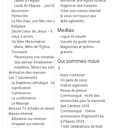
tables à Pâques
Annoncer une église ouverte
Lundi de Pâques – jour férié
Supprimer des horaires
Ascension
Créer une messe internet
Pentecôte
Si vous ne trouvez pas
La fête Dieu, une fête née en
Aide egliseinfo
Belgique
Medias
Sacré-Coeur de Jésus – Il
nous a aimés.
Logos et visuels
Où fêter l’Assomption
Visuels du guide internet
Marie, Mère de l’Eglise
Magazines et prières
Toussaint
gratuits
Fleurissons nos cimetières
Qui sommes-nous
Que penser d’Halloween ?
HolyWins, fêtons les saints !
?
Animation des messes
Nous contacter
Les 7 sacrements
On parle de nous
Le Baptême catholique : sa
Vidéos egliseinfo
signification
Revue de presse
Communion
Communiqué : +64% des
La confirmation
recherches pour le mercredi
Le Mariage
des Cendres 2025
Messes TV & Radio en direct
Communiqué : 10ème
Messe internet
anniversaire d’egliseinfo.be
Adoration sur internet
à Pâques 2024
Chapelet sur internet
1.600 célébrations de Noël