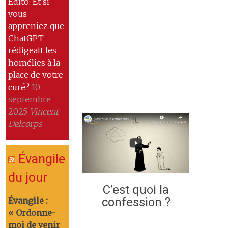
Edito: Et si
vous
appreniez que
ChatGPT
rédigeait les
homélies à la
place de votre
curé?
10
septembre
2025
Vincent
Delcorps
Évangile
du jour
C’est quoi la
confession ?
Évangile :
« Ordonne-
moi de venir