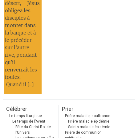
désert, Jésus
obligea les
disciples à
monter dans
la barque et à
le précéder
sur l’autre
rive, pendant
qu’il
renverrait les
foules.
Quand il […]
Célébrer
Prier
Le temps liturgique
Prière maladie, souffrance
Le temps de l’Avent
Prière maladie épidémie
Fête du Christ Roi de
Saints maladie épidémie
l’Univers
Prière de communion