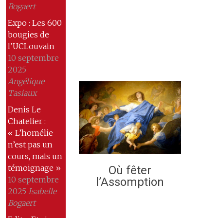
Bogaert
Expo : Les 600
bougies de
l’UCLouvain
10 septembre
2025
Angélique
Tasiaux
Denis Le
Chatelier :
« L’homélie
n’est pas un
cours, mais un
témoignage »
Où fêter
10 septembre
l’Assomption
2025
Isabelle
Bogaert