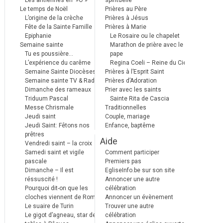
Les antiennes en »Ô »
spirituelle
Le temps de Noël
Prières au Père
L’origine de la crèche
Prières à Jésus
Fête de la Sainte Famille
Prières à Marie
Epiphanie
Le Rosaire ou le chapelet
Semaine sainte
Marathon de prière avec le
Tu es poussière…
pape
L’expérience du carême
Regina Coeli – Reine du Ciel
Semaine Sainte Diocèses
Prières à l’Esprit Saint
Semaine sainte TV & Radio
Prières d’Adoration
Dimanche des rameaux
Prier avec les saints
Triduum Pascal
Sainte Rita de Cascia
Messe Chrismale
Traditionnelles
Jeudi saint
Couple, mariage
Jeudi Saint: Fêtons nos
Enfance, baptême
prêtres
Aide
Vendredi saint – la croix
Samedi saint et vigile
Comment participer
pascale
Premiers pas
Dimanche – Il est
EgliseInfo.be sur son site
réssuscité !
Annoncer une autre
Pourquoi dit-on que les
célébration
cloches viennent de Rome ?
Annoncer un évènement
Le suaire de Turin
Trouver une autre
Le gigot d’agneau, star des
célébration