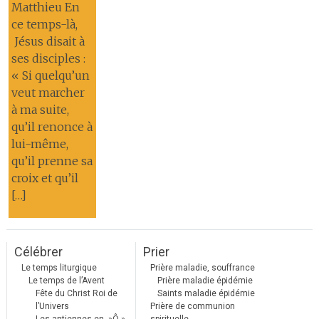
Matthieu En
ce temps-là,
Jésus disait à
ses disciples :
« Si quelqu’un
veut marcher
à ma suite,
qu’il renonce à
lui-même,
qu’il prenne sa
croix et qu’il
[…]
Célébrer
Prier
Le temps liturgique
Prière maladie, souffrance
Le temps de l’Avent
Prière maladie épidémie
Fête du Christ Roi de
Saints maladie épidémie
l’Univers
Prière de communion