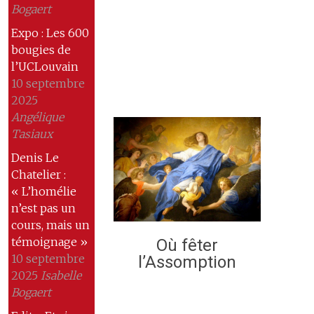
Bogaert
Expo : Les 600
bougies de
l’UCLouvain
10 septembre
2025
Angélique
Tasiaux
Denis Le
Chatelier :
« L’homélie
n’est pas un
cours, mais un
témoignage »
Où fêter
10 septembre
l’Assomption
2025
Isabelle
Bogaert