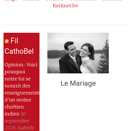
Kerknet.be
Fil
CathoBel
Opinion : Voici
pourquoi
notre foi se
Le Mariage
nourrit des
enseignements
d’un moine
chrétien
indien
10
septembre
2025
Isabelle