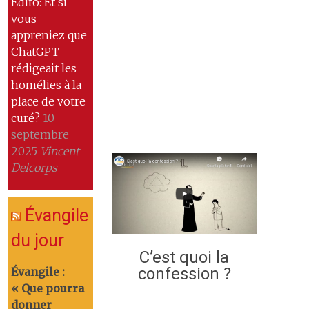
Edito: Et si
vous
appreniez que
ChatGPT
rédigeait les
homélies à la
place de votre
curé?
10
septembre
2025
Vincent
Delcorps
Évangile
du jour
C’est quoi la
confession ?
Évangile :
« Que pourra
donner