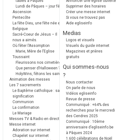
tables à Pâques
Annoncer une église ouverte
Lundi de Pâques – jour férié
Supprimer des horaires
Ascension
Créer une messe internet
Pentecôte
Si vous ne trouvez pas
La fête Dieu, une fête née en
Aide egliseinfo
Belgique
Medias
Sacré-Coeur de Jésus – Il
nous a aimés.
Logos et visuels
Où fêter l’Assomption
Visuels du guide internet
Marie, Mère de l’Eglise
Magazines et prières
Toussaint
gratuits
Fleurissons nos cimetières
Qui sommes-nous
Que penser d’Halloween ?
HolyWins, fêtons les saints !
?
Animation des messes
Nous contacter
Les 7 sacrements
On parle de nous
Le Baptême catholique : sa
Vidéos egliseinfo
signification
Revue de presse
Communion
Communiqué : +64% des
La confirmation
recherches pour le mercredi
Le Mariage
des Cendres 2025
Messes TV & Radio en direct
Communiqué : 10ème
Messe internet
anniversaire d’egliseinfo.be
Adoration sur internet
à Pâques 2024
Chapelet sur internet
1.600 célébrations de Noël