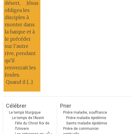
désert, Jésus
obligea les
disciples à
monter dans
la barque et à
le précéder
sur l’autre
rive, pendant
qu’il
renverrait les
foules.
Quand il […]
Célébrer
Prier
Le temps liturgique
Prière maladie, souffrance
Le temps de l’Avent
Prière maladie épidémie
Fête du Christ Roi de
Saints maladie épidémie
l’Univers
Prière de communion