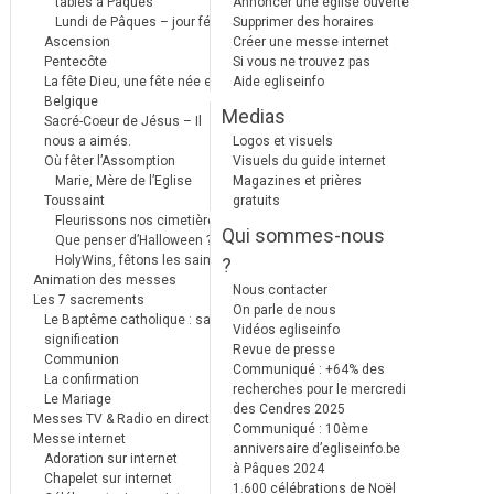
tables à Pâques
Annoncer une église ouverte
Lundi de Pâques – jour férié
Supprimer des horaires
Ascension
Créer une messe internet
Pentecôte
Si vous ne trouvez pas
La fête Dieu, une fête née en
Aide egliseinfo
Belgique
Medias
Sacré-Coeur de Jésus – Il
nous a aimés.
Logos et visuels
Où fêter l’Assomption
Visuels du guide internet
Marie, Mère de l’Eglise
Magazines et prières
Toussaint
gratuits
Fleurissons nos cimetières
Qui sommes-nous
Que penser d’Halloween ?
HolyWins, fêtons les saints !
?
Animation des messes
Nous contacter
Les 7 sacrements
On parle de nous
Le Baptême catholique : sa
Vidéos egliseinfo
signification
Revue de presse
Communion
Communiqué : +64% des
La confirmation
recherches pour le mercredi
Le Mariage
des Cendres 2025
Messes TV & Radio en direct
Communiqué : 10ème
Messe internet
anniversaire d’egliseinfo.be
Adoration sur internet
à Pâques 2024
Chapelet sur internet
1.600 célébrations de Noël