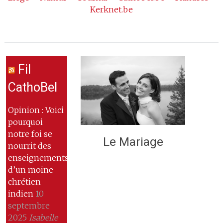
Kerknet.be
Fil
CathoBel
Opinion : Voici
pourquoi
notre foi se
Le Mariage
nourrit des
enseignements
d’un moine
chrétien
indien
10
septembre
2025
Isabelle