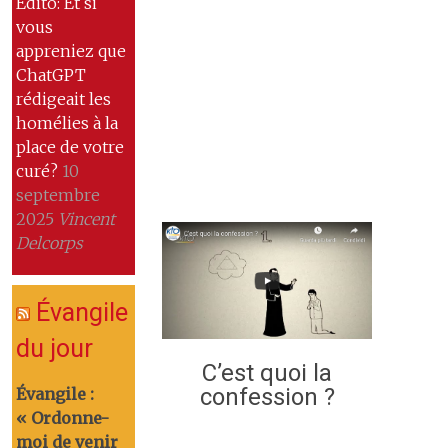
Edito: Et si
vous
appreniez que
ChatGPT
rédigeait les
homélies à la
place de votre
curé?
10
septembre
2025
Vincent
Delcorps
Évangile
du jour
C’est quoi la
confession ?
Évangile :
« Ordonne-
moi de venir