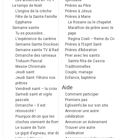
Les antiennes en »Ô »
spirituelle
Le temps de Noël
Prières au Père
L’origine de la crèche
Prières à Jésus
Fête de la Sainte Famille
Prières à Marie
Epiphanie
Le Rosaire ou le chapelet
Semaine sainte
Marathon de prière avec le
Tu es poussière…
pape
L’expérience du carême
Regina Coeli – Reine du Ciel
Semaine Sainte Diocèses
Prières à l’Esprit Saint
Semaine sainte TV & Radio
Prières d’Adoration
Dimanche des rameaux
Prier avec les saints
Triduum Pascal
Sainte Rita de Cascia
Messe Chrismale
Traditionnelles
Jeudi saint
Couple, mariage
Jeudi Saint: Fêtons nos
Enfance, baptême
prêtres
Aide
Vendredi saint – la croix
Samedi saint et vigile
Comment participer
pascale
Premiers pas
Dimanche – Il est
EgliseInfo.be sur son site
réssuscité !
Annoncer une autre
Pourquoi dit-on que les
célébration
cloches viennent de Rome ?
Annoncer un évènement
Le suaire de Turin
Trouver une autre
Le gigot d’agneau, star des
célébration