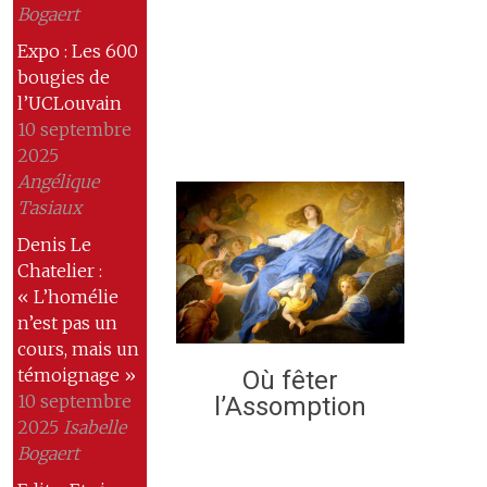
Bogaert
Expo : Les 600
bougies de
l’UCLouvain
10 septembre
2025
Angélique
Tasiaux
Denis Le
Chatelier :
« L’homélie
n’est pas un
cours, mais un
témoignage »
Où fêter
10 septembre
l’Assomption
2025
Isabelle
Bogaert