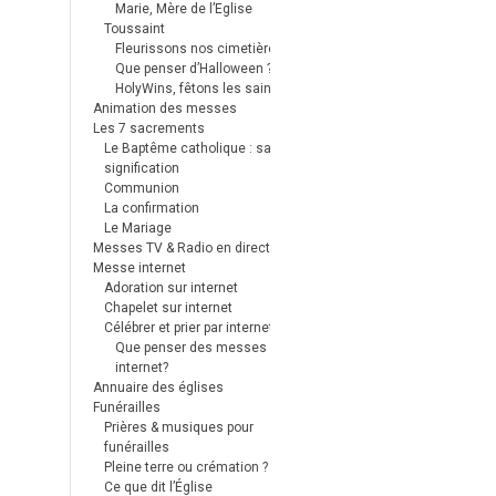
Marie, Mère de l’Eglise
Toussaint
Fleurissons nos cimetières
Que penser d’Halloween ?
HolyWins, fêtons les saints !
Animation des messes
Les 7 sacrements
Le Baptême catholique : sa
signification
Communion
La confirmation
Le Mariage
Messes TV & Radio en direct
Messe internet
Adoration sur internet
Chapelet sur internet
Célébrer et prier par internet
Que penser des messes
internet?
Annuaire des églises
Funérailles
Prières & musiques pour
funérailles
Pleine terre ou crémation ?
Ce que dit l’Église