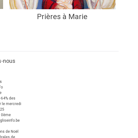
Prières à Marie
s-nous
us
fo
e
+64% des
 le mercredi
025
 10ème
gliseinfo.be
ons de Noël
érales de