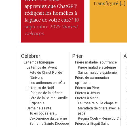
transfiguré […]
appreniez que ChatGPT
rédigeait les homélies à
la place de votre curé?
10
septembre 2025
Vincent
Delcorps
Célébrer
Prier
A
Le temps liturgique
Prière maladie, souffrance
Le temps de l’Avent
Prière maladie épidémie
Fête du Christ Roi de
Saints maladie épidémie
l’Univers
Prière de communion
Les antiennes en »Ô »
spirituelle
Le temps de Noël
Prières au Père
L’origine de la crèche
Prières à Jésus
Fête de la Sainte Famille
Prières à Marie
Epiphanie
Le Rosaire ou le chapelet
Semaine sainte
Marathon de prière avec le
Tu es poussière…
pape
L’expérience du carême
Regina Coeli – Reine du Ciel
Semaine Sainte Diocèses
Prières à l’Esprit Saint