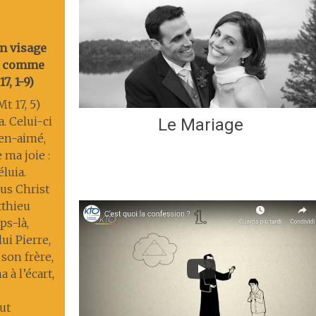
on visage
nt comme
7, 1-9)
t 17, 5)
a. Celui-ci
Le Mariage
ien-aimé,
 ma joie :
éluia.
us Christ
tthieu
s-là,
lui Pierre,
 son frère,
 à l’écart,
ut