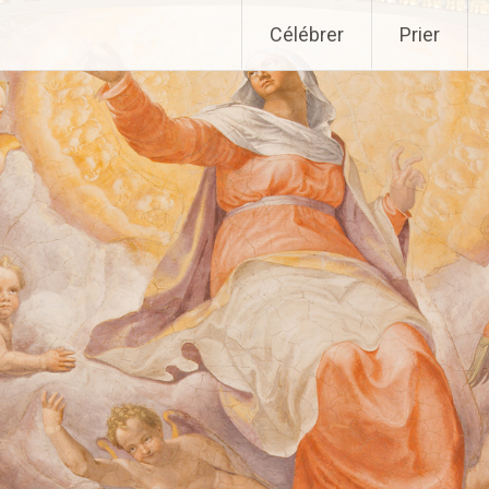
Aller
Célébrer
Prier
au
contenu
principal