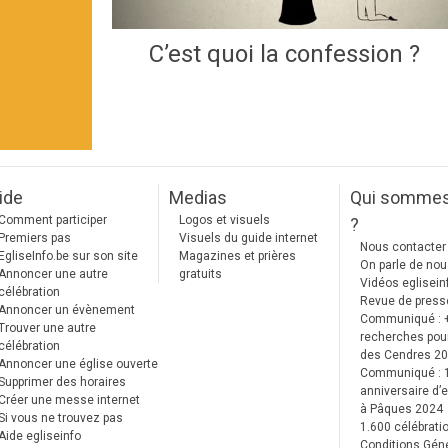
C’est quoi la confession ?
ide
Medias
Qui somme
Comment participer
Logos et visuels
?
Premiers pas
Visuels du guide internet
Nous contacter
EgliseInfo.be sur son site
Magazines et prières
On parle de no
Annoncer une autre
gratuits
Vidéos eglisein
célébration
Revue de press
Annoncer un évènement
Communiqué : 
Trouver une autre
recherches pour
célébration
des Cendres 2
Annoncer une église ouverte
Communiqué :
Supprimer des horaires
anniversaire d’e
Créer une messe internet
à Pâques 2024
Si vous ne trouvez pas
1.600 célébrati
Aide egliseinfo
Conditions Gén