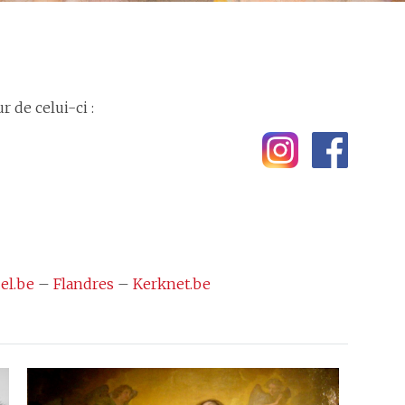
 de celui-ci :
el.be
–
Flandres
–
Kerknet.be