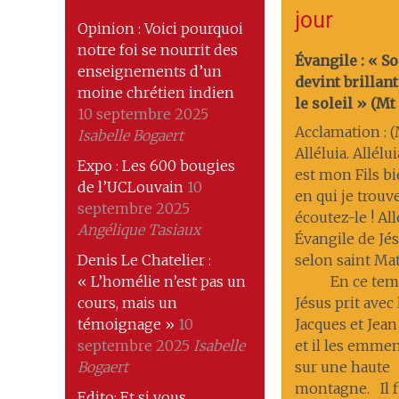
jour
Opinion : Voici pourquoi
notre foi se nourrit des
Évangile : « S
enseignements d’un
devint brilla
moine chrétien indien
le soleil » (Mt 1
10 septembre 2025
Acclamation : (M
Isabelle Bogaert
Alléluia. Allélui
Expo : Les 600 bougies
est mon Fils b
de l’UCLouvain
10
en qui je trouve
septembre 2025
écoutez-le ! All
Angélique Tasiaux
Évangile de Jés
Denis Le Chatelier :
selon saint Ma
« L’homélie n’est pas un
En ce temp
cours, mais un
Jésus prit avec 
témoignage »
10
Jacques et Jean
septembre 2025
Isabelle
et il les emmena
Bogaert
sur une haute
montagne. Il f
Edito: Et si vous