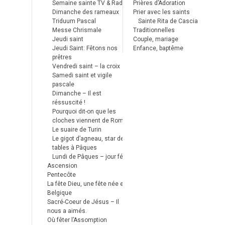
Semaine sainte TV & Radio
Prières d’Adoration
Dimanche des rameaux
Prier avec les saints
Triduum Pascal
Sainte Rita de Cascia
Messe Chrismale
Traditionnelles
Jeudi saint
Couple, mariage
Jeudi Saint: Fêtons nos
Enfance, baptême
prêtres
Vendredi saint – la croix
Samedi saint et vigile
pascale
Dimanche – Il est
réssuscité !
Pourquoi dit-on que les
cloches viennent de Rome ?
Le suaire de Turin
Le gigot d’agneau, star des
tables à Pâques
Lundi de Pâques – jour férié
Ascension
Pentecôte
La fête Dieu, une fête née en
Belgique
Sacré-Coeur de Jésus – Il
nous a aimés.
Où fêter l’Assomption