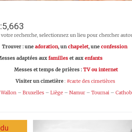
:5,663
 votre recherche, selectionnez un lieu pour chercher autour
er : une
adoration
, un
chapelet
, une
confession
esses adaptées aux
familles
et aux
enfants
Messes et temps de prières
:
TV ou internet
Visiter un cimetière
:
#carte des cimetières
 Wallon
–
Bruxelles
–
Liège
–
Namur
–
Tournai
–
Cathob
 du