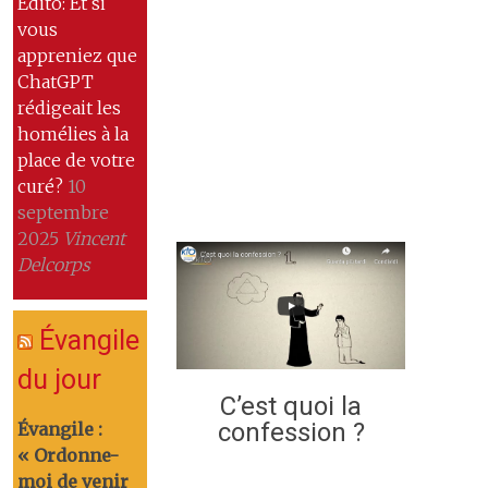
Edito: Et si
vous
appreniez que
ChatGPT
rédigeait les
homélies à la
place de votre
curé?
10
septembre
2025
Vincent
Delcorps
Évangile
du jour
C’est quoi la
confession ?
Évangile :
« Ordonne-
moi de venir