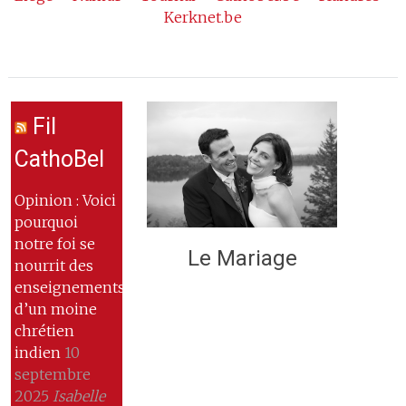
Kerknet.be
Fil
CathoBel
Opinion : Voici
pourquoi
notre foi se
Le Mariage
nourrit des
enseignements
d’un moine
chrétien
indien
10
septembre
2025
Isabelle