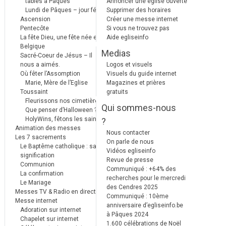
tables à Pâques
Annoncer une église ouverte
Lundi de Pâques – jour férié
Supprimer des horaires
Ascension
Créer une messe internet
Pentecôte
Si vous ne trouvez pas
La fête Dieu, une fête née en
Aide egliseinfo
Belgique
Medias
Sacré-Coeur de Jésus – Il
nous a aimés.
Logos et visuels
Où fêter l’Assomption
Visuels du guide internet
Marie, Mère de l’Eglise
Magazines et prières
Toussaint
gratuits
Fleurissons nos cimetières
Qui sommes-nous
Que penser d’Halloween ?
HolyWins, fêtons les saints !
?
Animation des messes
Nous contacter
Les 7 sacrements
On parle de nous
Le Baptême catholique : sa
Vidéos egliseinfo
signification
Revue de presse
Communion
Communiqué : +64% des
La confirmation
recherches pour le mercredi
Le Mariage
des Cendres 2025
Messes TV & Radio en direct
Communiqué : 10ème
Messe internet
anniversaire d’egliseinfo.be
Adoration sur internet
à Pâques 2024
Chapelet sur internet
1.600 célébrations de Noël