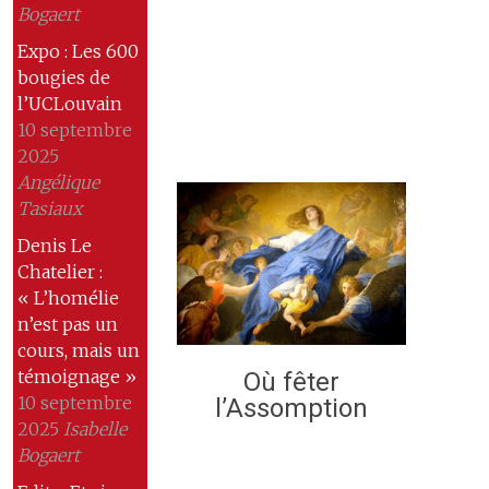
Bogaert
Expo : Les 600
bougies de
l’UCLouvain
10 septembre
2025
Angélique
Tasiaux
Denis Le
Chatelier :
« L’homélie
n’est pas un
cours, mais un
témoignage »
Où fêter
10 septembre
l’Assomption
2025
Isabelle
Bogaert