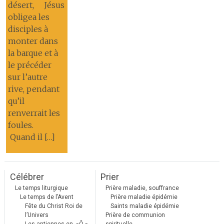
désert, Jésus
obligea les
disciples à
monter dans
la barque et à
le précéder
sur l’autre
rive, pendant
qu’il
renverrait les
foules.
Quand il […]
Célébrer
Prier
Le temps liturgique
Prière maladie, souffrance
Le temps de l’Avent
Prière maladie épidémie
Fête du Christ Roi de
Saints maladie épidémie
l’Univers
Prière de communion