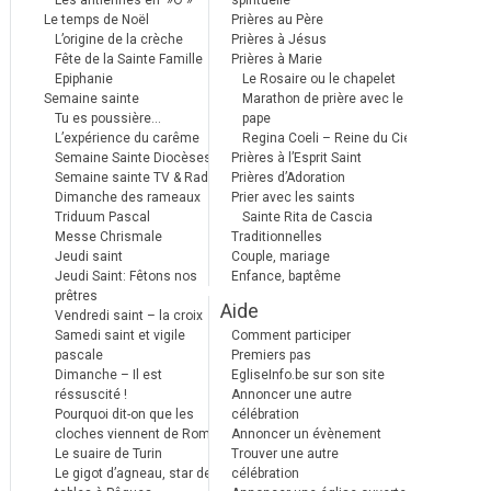
Les antiennes en »Ô »
spirituelle
Le temps de Noël
Prières au Père
L’origine de la crèche
Prières à Jésus
Fête de la Sainte Famille
Prières à Marie
Epiphanie
Le Rosaire ou le chapelet
Semaine sainte
Marathon de prière avec le
Tu es poussière…
pape
L’expérience du carême
Regina Coeli – Reine du Ciel
Semaine Sainte Diocèses
Prières à l’Esprit Saint
Semaine sainte TV & Radio
Prières d’Adoration
Dimanche des rameaux
Prier avec les saints
Triduum Pascal
Sainte Rita de Cascia
Messe Chrismale
Traditionnelles
Jeudi saint
Couple, mariage
Jeudi Saint: Fêtons nos
Enfance, baptême
prêtres
Aide
Vendredi saint – la croix
Samedi saint et vigile
Comment participer
pascale
Premiers pas
Dimanche – Il est
EgliseInfo.be sur son site
réssuscité !
Annoncer une autre
Pourquoi dit-on que les
célébration
cloches viennent de Rome ?
Annoncer un évènement
Le suaire de Turin
Trouver une autre
Le gigot d’agneau, star des
célébration