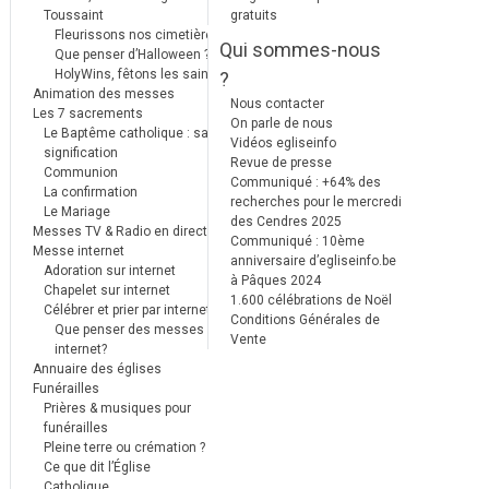
Toussaint
gratuits
Fleurissons nos cimetières
Qui sommes-nous
Que penser d’Halloween ?
HolyWins, fêtons les saints !
?
Animation des messes
Nous contacter
Les 7 sacrements
On parle de nous
Le Baptême catholique : sa
Vidéos egliseinfo
signification
Revue de presse
Communion
Communiqué : +64% des
La confirmation
recherches pour le mercredi
Le Mariage
des Cendres 2025
Messes TV & Radio en direct
Communiqué : 10ème
Messe internet
anniversaire d’egliseinfo.be
Adoration sur internet
à Pâques 2024
Chapelet sur internet
1.600 célébrations de Noël
Célébrer et prier par internet
Conditions Générales de
Que penser des messes
Vente
internet?
Annuaire des églises
Funérailles
Prières & musiques pour
funérailles
Pleine terre ou crémation ?
Ce que dit l’Église
Catholique.