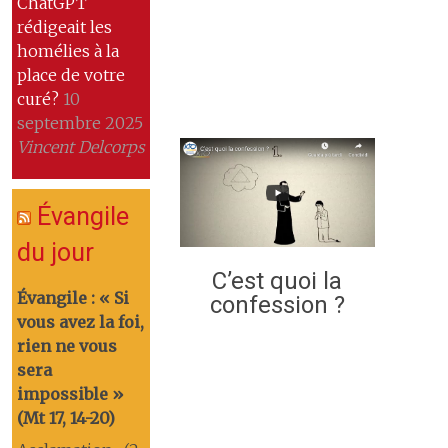
ChatGPT
rédigeait les
homélies à la
place de votre
curé?
10
septembre 2025
Vincent Delcorps
Évangile
du jour
C’est quoi la
Évangile : « Si
confession ?
vous avez la foi,
rien ne vous
sera
impossible »
(Mt 17, 14-20)