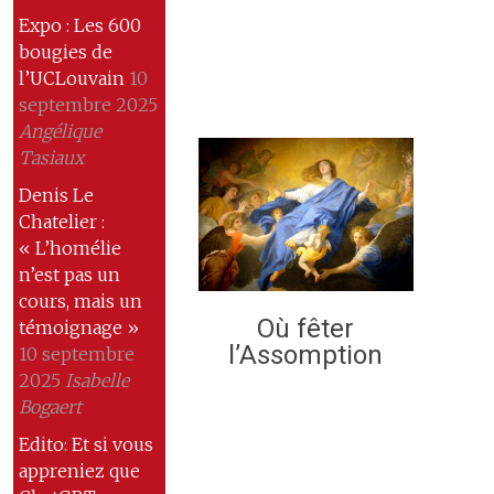
Expo : Les 600
bougies de
l’UCLouvain
10
septembre 2025
Angélique
Tasiaux
Denis Le
Chatelier :
« L’homélie
n’est pas un
cours, mais un
Où fêter
témoignage »
l’Assomption
10 septembre
2025
Isabelle
Bogaert
Edito: Et si vous
appreniez que