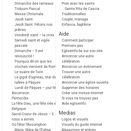
Dimanche des rameaux
Prier avec les saints
Triduum Pascal
Sainte Rita de Cascia
Messe Chrismale
Traditionnelles
Jeudi saint
Couple, mariage
Jeudi Saint: Fêtons nos
Enfance, baptême
prêtres
Aide
Vendredi saint – la croix
Samedi saint et vigile
Comment participer
pascale
Premiers pas
Dimanche – Il est
EgliseInfo.be sur son site
réssuscité !
Annoncer une autre
Pourquoi dit-on que les
célébration
cloches viennent de Rome ?
Annoncer un évènement
Le suaire de Turin
Trouver une autre
Le gigot d’agneau, star des
célébration
tables à Pâques
Annoncer une église ouverte
Lundi de Pâques – jour férié
Supprimer des horaires
Ascension
Créer une messe internet
Pentecôte
Si vous ne trouvez pas
La fête Dieu, une fête née en
Aide egliseinfo
Belgique
Medias
Sacré-Coeur de Jésus – Il
nous a aimés.
Logos et visuels
Où fêter l’Assomption
Visuels du guide internet
Marie, Mère de l’Eglise
Magazines et prières