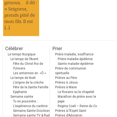
genoux, il dit :
« Seigneur,
prends pitié de
mon fils. Il est
[…]
Célébrer
Prier
Le temps liturgique
Prière maladie, souffrance
Le temps de l’Avent
Prière maladie épidémie
Fête du Christ Roi de
Saints maladie épidémie
l’Univers
Prière de communion
Les antiennes en »Ô »
spirituelle
Le temps de Noël
Prières au Père
L’origine de la crèche
Prières à Jésus
Fête de la Sainte Famille
Prières à Marie
Epiphanie
Le Rosaire ou le chapelet
Semaine sainte
Marathon de prière avec le
Tu es poussière…
pape
L’expérience du carême
Regina Coeli – Reine du Ciel
Semaine Sainte Diocèses
Prières à l’Esprit Saint
Semaine sainte TV & Radio
Prières d’Adoration