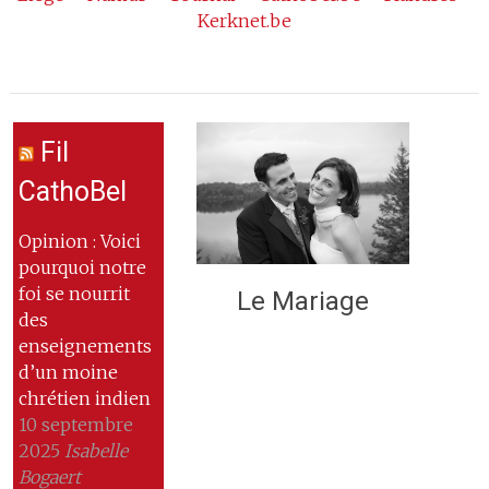
Kerknet.be
Fil
CathoBel
Opinion : Voici
pourquoi notre
foi se nourrit
Le Mariage
des
enseignements
d’un moine
chrétien indien
10 septembre
2025
Isabelle
Bogaert