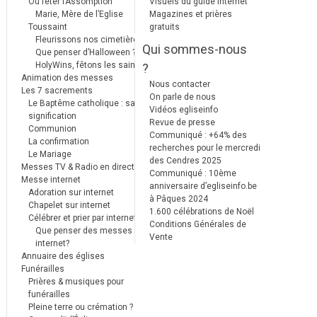
Où fêter l’Assomption
Visuels du guide internet
Marie, Mère de l’Eglise
Magazines et prières
Toussaint
gratuits
Fleurissons nos cimetières
Qui sommes-nous
Que penser d’Halloween ?
HolyWins, fêtons les saints !
?
Animation des messes
Nous contacter
Les 7 sacrements
On parle de nous
Le Baptême catholique : sa
Vidéos egliseinfo
signification
Revue de presse
Communion
Communiqué : +64% des
La confirmation
recherches pour le mercredi
Le Mariage
des Cendres 2025
Messes TV & Radio en direct
Communiqué : 10ème
Messe internet
anniversaire d’egliseinfo.be
Adoration sur internet
à Pâques 2024
Chapelet sur internet
1.600 célébrations de Noël
Célébrer et prier par internet
Conditions Générales de
Que penser des messes
Vente
internet?
Annuaire des églises
Funérailles
Prières & musiques pour
funérailles
Pleine terre ou crémation ?