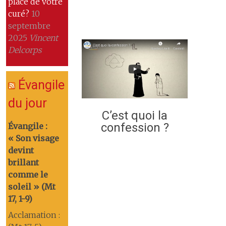
place de votre
curé?
10
septembre
2025
Vincent
Delcorps
Évangile
du jour
C’est quoi la
confession ?
Évangile :
« Son visage
devint
brillant
comme le
soleil » (Mt
17, 1-9)
Acclamation :