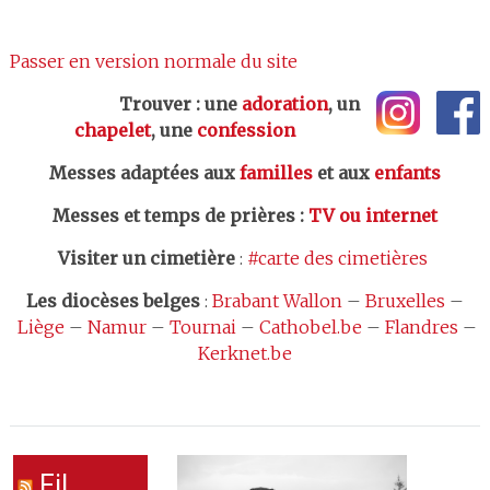
Passer en version normale du site
Trouver : une
adoration
, un
chapelet
, une
confession
Messes adaptées aux
familles
et aux
enfants
Messes et temps de prières
:
TV ou internet
Visiter un cimetière
:
#carte des cimetières
Les
diocèses belges
:
Brabant Wallon
–
Bruxelles
–
Liège
–
Namur
–
Tournai
–
Cathobel.be
–
Flandres
–
Kerknet.be
Fil