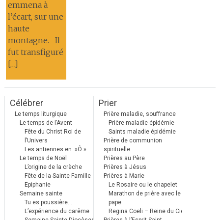
emmena à
l’écart, sur une
haute
montagne. Il
fut transfiguré
[…]
Célébrer
Prier
Le temps liturgique
Prière maladie, souffrance
Le temps de l’Avent
Prière maladie épidémie
Fête du Christ Roi de
Saints maladie épidémie
l’Univers
Prière de communion
Les antiennes en »Ô »
spirituelle
Le temps de Noël
Prières au Père
L’origine de la crèche
Prières à Jésus
Fête de la Sainte Famille
Prières à Marie
Epiphanie
Le Rosaire ou le chapelet
Semaine sainte
Marathon de prière avec le
Tu es poussière…
pape
L’expérience du carême
Regina Coeli – Reine du Ciel