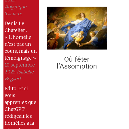
Angélique
Tasiaux
Denis Le
Chatelier :
« L’homélie
n’est pas un
cours, mais un
témoignage »
Où fêter
10 septembre
l’Assomption
2025
Isabelle
Bogaert
Edito: Et si
vous
appreniez que
ChatGPT
rédigeait les
homélies à la