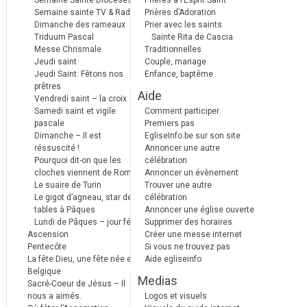
Semaine Sainte Diocèses
Prières à l’Esprit Saint
Semaine sainte TV & Radio
Prières d’Adoration
Dimanche des rameaux
Prier avec les saints
Triduum Pascal
Sainte Rita de Cascia
Messe Chrismale
Traditionnelles
Jeudi saint
Couple, mariage
Jeudi Saint: Fêtons nos
Enfance, baptême
prêtres
Aide
Vendredi saint – la croix
Samedi saint et vigile
Comment participer
pascale
Premiers pas
Dimanche – Il est
EgliseInfo.be sur son site
réssuscité !
Annoncer une autre
Pourquoi dit-on que les
célébration
cloches viennent de Rome ?
Annoncer un évènement
Le suaire de Turin
Trouver une autre
Le gigot d’agneau, star des
célébration
tables à Pâques
Annoncer une église ouverte
Lundi de Pâques – jour férié
Supprimer des horaires
Ascension
Créer une messe internet
Pentecôte
Si vous ne trouvez pas
La fête Dieu, une fête née en
Aide egliseinfo
Belgique
Medias
Sacré-Coeur de Jésus – Il
nous a aimés.
Logos et visuels