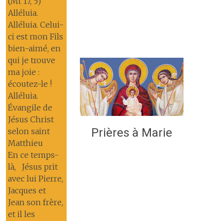
(Mt 17, 5)
Alléluia.
Alléluia. Celui-
ci est mon Fils
bien-aimé, en
qui je trouve
ma joie :
écoutez-le !
Alléluia.
Évangile de
Jésus Christ
Prières à Marie
selon saint
Matthieu
En ce temps-
là, Jésus prit
avec lui Pierre,
Jacques et
Jean son frère,
et il les