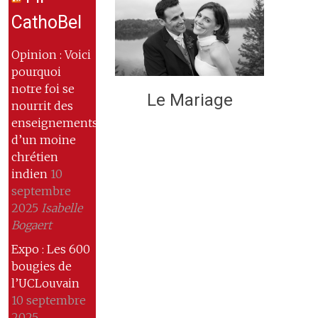
CathoBel
Opinion : Voici
pourquoi
notre foi se
Le Mariage
nourrit des
enseignements
d’un moine
chrétien
indien
10
septembre
2025
Isabelle
Bogaert
Expo : Les 600
bougies de
l’UCLouvain
10 septembre
2025