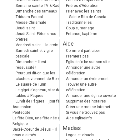
Semaine Sainte Diocèses
Prières à l’Esprit Saint
Semaine sainte TV & Radio
Prières d’Adoration
Dimanche des rameaux
Prier avec les saints
Triduum Pascal
Sainte Rita de Cascia
Messe Chrismale
Traditionnelles
Jeudi saint
Couple, mariage
Jeudi Saint: Fêtons nos
Enfance, baptême
prêtres
Aide
Vendredi saint – la croix
Samedi saint et vigile
Comment participer
pascale
Premiers pas
Dimanche – Il est
EgliseInfo.be sur son site
réssuscité !
Annoncer une autre
Pourquoi dit-on que les
célébration
cloches viennent de Rome ?
Annoncer un évènement
Le suaire de Turin
Trouver une autre
Le gigot d’agneau, star des
célébration
tables à Pâques
Annoncer une église ouverte
Lundi de Pâques – jour férié
Supprimer des horaires
Ascension
Créer une messe internet
Pentecôte
Si vous ne trouvez pas
La fête Dieu, une fête née en
Aide egliseinfo
Belgique
Medias
Sacré-Coeur de Jésus – Il
nous a aimés.
Logos et visuels