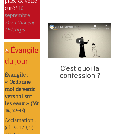
place de votre
curé?
10
septembre
2025
Vincent
Delcorps
Évangile
du jour
C’est quoi la
confession ?
Évangile :
« Ordonne-
moi de venir
vers toi sur
les eaux » (Mt
14, 22-33)
Acclamation :
(cf. Ps 129, 5)