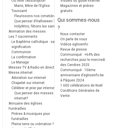
Où fêter l’Assomption
Visuels du guide internet
Marie, Mère de l’Eglise
Magazines et prières
Toussaint
gratuits
Fleurissons nos cimetières
Qui sommes-nous
Que penser d’Halloween ?
HolyWins, fêtons les saints !
?
Animation des messes
Nous contacter
Les 7 sacrements
On parle de nous
Le Baptême catholique : sa
Vidéos egliseinfo
signification
Revue de presse
Communion
Communiqué : +64% des
La confirmation
recherches pour le mercredi
Le Mariage
des Cendres 2025
Messes TV & Radio en direct
Communiqué : 10ème
Messe internet
anniversaire d’egliseinfo.be
Adoration sur internet
à Pâques 2024
Chapelet sur internet
1.600 célébrations de Noël
Célébrer et prier par internet
Conditions Générales de
Que penser des messes
Vente
internet?
Annuaire des églises
Funérailles
Prières & musiques pour
funérailles
Pleine terre ou crémation ?