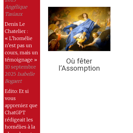
Angélique
Tasiaux
Denis Le
Chatelier :
« L’homélie
n’est pas un
cours, mais un
témoignage »
Où fêter
10 septembre
l’Assomption
2025
Isabelle
Bogaert
Edito: Et si
vous
appreniez que
ChatGPT
rédigeait les
homélies à la