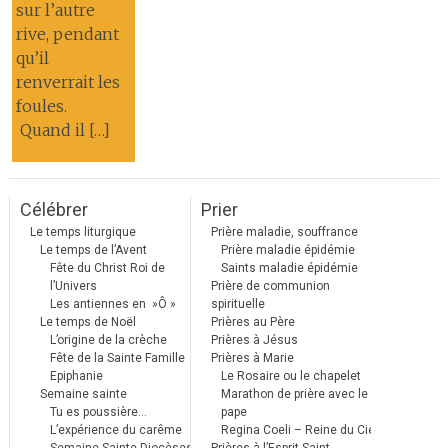
sur l’autre
rive, pendant
qu’il
renverrait les
foules.
Quand il […]
Célébrer
Prier
Le temps liturgique
Prière maladie, souffrance
Le temps de l’Avent
Prière maladie épidémie
Fête du Christ Roi de
Saints maladie épidémie
l’Univers
Prière de communion
Les antiennes en »Ô »
spirituelle
Le temps de Noël
Prières au Père
L’origine de la crèche
Prières à Jésus
Fête de la Sainte Famille
Prières à Marie
Epiphanie
Le Rosaire ou le chapelet
Semaine sainte
Marathon de prière avec le
Tu es poussière…
pape
L’expérience du carême
Regina Coeli – Reine du Ciel