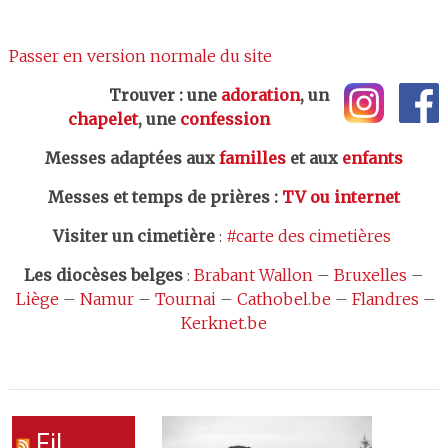
Passer en version normale du site
Trouver : une
adoration
, un
chapelet
, une
confession
Messes adaptées aux
familles
et aux
enfants
Messes et temps de prières
:
TV ou internet
Visiter un cimetière
:
#carte des cimetières
Les
diocèses belges
:
Brabant Wallon
–
Bruxelles
–
Liège
–
Namur
–
Tournai
–
Cathobel.be
–
Flandres
–
Kerknet.be
Fil