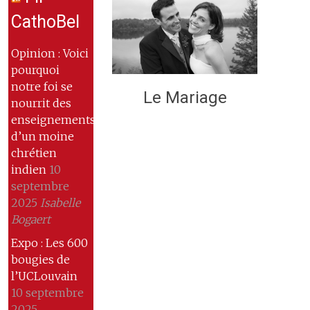
CathoBel
Opinion : Voici
pourquoi
notre foi se
Le Mariage
nourrit des
enseignements
d’un moine
chrétien
indien
10
septembre
2025
Isabelle
Bogaert
Expo : Les 600
bougies de
l’UCLouvain
10 septembre
2025