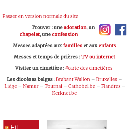
Passer en version normale du site
Trouver : une
adoration
, un
chapelet
, une
confession
Messes adaptées aux
familles
et aux
enfants
Messes et temps de prières
:
TV ou internet
Visiter un cimetière
:
#carte des cimetières
Les
diocèses belges
:
Brabant Wallon
–
Bruxelles
–
Liège
–
Namur
–
Tournai
–
Cathobel.be
–
Flandres
–
Kerknet.be
Fil