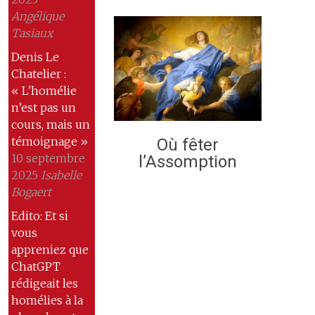
Angélique
Tasiaux
Denis Le
Chatelier :
« L’homélie
n’est pas un
cours, mais un
témoignage »
Où fêter
10 septembre
l’Assomption
2025
Isabelle
Bogaert
Edito: Et si
vous
appreniez que
ChatGPT
rédigeait les
homélies à la