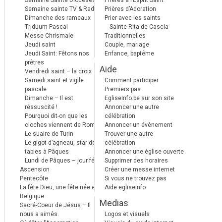
Semaine Sainte Diocèses
Prières à l’Esprit Saint
Semaine sainte TV & Radio
Prières d’Adoration
Dimanche des rameaux
Prier avec les saints
Triduum Pascal
Sainte Rita de Cascia
Messe Chrismale
Traditionnelles
Jeudi saint
Couple, mariage
Jeudi Saint: Fêtons nos
Enfance, baptême
prêtres
Aide
Vendredi saint – la croix
Samedi saint et vigile
Comment participer
pascale
Premiers pas
Dimanche – Il est
EgliseInfo.be sur son site
réssuscité !
Annoncer une autre
Pourquoi dit-on que les
célébration
cloches viennent de Rome ?
Annoncer un évènement
Le suaire de Turin
Trouver une autre
Le gigot d’agneau, star des
célébration
tables à Pâques
Annoncer une église ouverte
Lundi de Pâques – jour férié
Supprimer des horaires
Ascension
Créer une messe internet
Pentecôte
Si vous ne trouvez pas
La fête Dieu, une fête née en
Aide egliseinfo
Belgique
Medias
Sacré-Coeur de Jésus – Il
nous a aimés.
Logos et visuels