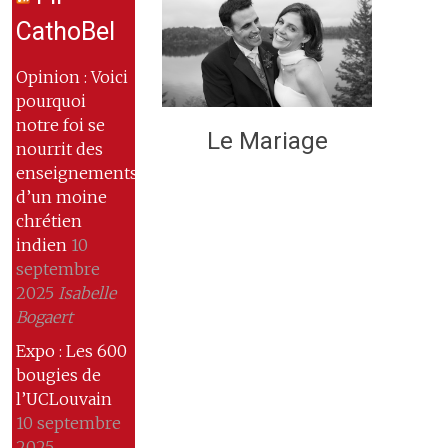
CathoBel
Opinion : Voici
pourquoi
notre foi se
Le Mariage
nourrit des
enseignements
d’un moine
chrétien
indien
10
septembre
2025
Isabelle
Bogaert
Expo : Les 600
bougies de
l’UCLouvain
10 septembre
2025