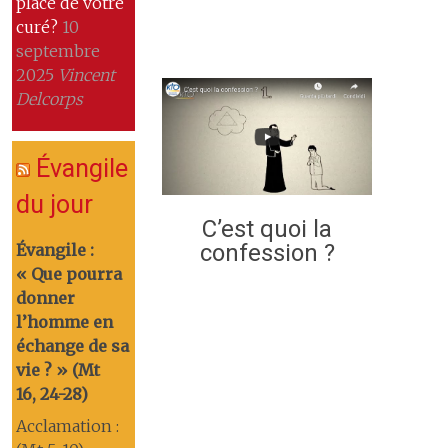
place de votre
curé?
10
septembre
2025
Vincent
Delcorps
Évangile
du jour
C’est quoi la
confession ?
Évangile :
« Que pourra
donner
l’homme en
échange de sa
vie ? » (Mt
16, 24-28)
Acclamation :