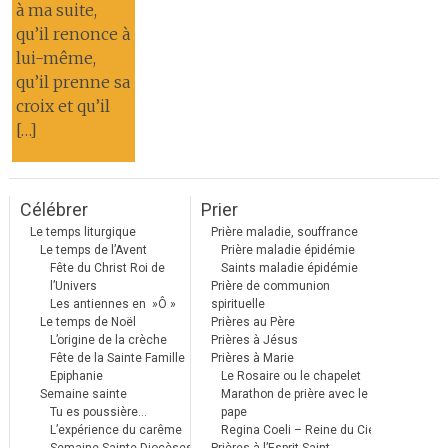
à ma suite,
qu’il renonce à
lui-même,
qu’il prenne sa
croix et qu’il
[…]
Célébrer
Prier
Le temps liturgique
Prière maladie, souffrance
Le temps de l’Avent
Prière maladie épidémie
Fête du Christ Roi de
Saints maladie épidémie
l’Univers
Prière de communion
Les antiennes en »Ô »
spirituelle
Le temps de Noël
Prières au Père
L’origine de la crèche
Prières à Jésus
Fête de la Sainte Famille
Prières à Marie
Epiphanie
Le Rosaire ou le chapelet
Semaine sainte
Marathon de prière avec le
Tu es poussière…
pape
L’expérience du carême
Regina Coeli – Reine du Ciel