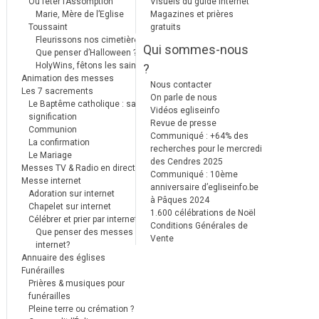
Où fêter l’Assomption
Visuels du guide internet
Marie, Mère de l’Eglise
Magazines et prières
Toussaint
gratuits
Fleurissons nos cimetières
Qui sommes-nous
Que penser d’Halloween ?
HolyWins, fêtons les saints !
?
Animation des messes
Nous contacter
Les 7 sacrements
On parle de nous
Le Baptême catholique : sa
Vidéos egliseinfo
signification
Revue de presse
Communion
Communiqué : +64% des
La confirmation
recherches pour le mercredi
Le Mariage
des Cendres 2025
Messes TV & Radio en direct
Communiqué : 10ème
Messe internet
anniversaire d’egliseinfo.be
Adoration sur internet
à Pâques 2024
Chapelet sur internet
1.600 célébrations de Noël
Célébrer et prier par internet
Conditions Générales de
Que penser des messes
Vente
internet?
Annuaire des églises
Funérailles
Prières & musiques pour
funérailles
Pleine terre ou crémation ?