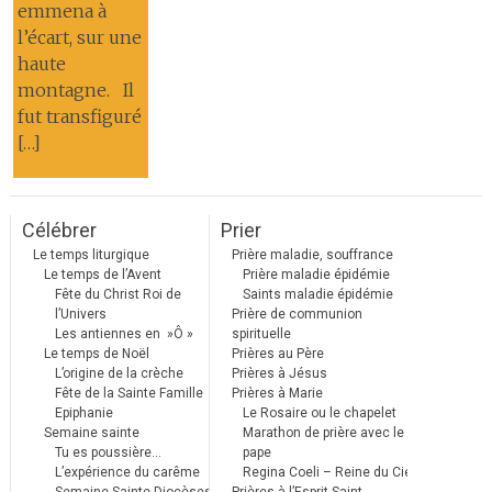
emmena à
l’écart, sur une
haute
montagne. Il
fut transfiguré
[…]
Célébrer
Prier
Le temps liturgique
Prière maladie, souffrance
Le temps de l’Avent
Prière maladie épidémie
Fête du Christ Roi de
Saints maladie épidémie
l’Univers
Prière de communion
Les antiennes en »Ô »
spirituelle
Le temps de Noël
Prières au Père
L’origine de la crèche
Prières à Jésus
Fête de la Sainte Famille
Prières à Marie
Epiphanie
Le Rosaire ou le chapelet
Semaine sainte
Marathon de prière avec le
Tu es poussière…
pape
L’expérience du carême
Regina Coeli – Reine du Ciel