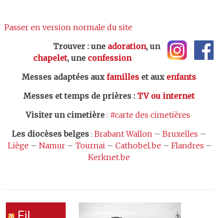
Passer en version normale du site
Trouver : une
adoration
, un
chapelet
, une
confession
Messes adaptées aux
familles
et aux
enfants
Messes et temps de prières
:
TV ou internet
Visiter un cimetière
:
#carte des cimetières
Les
diocèses belges
:
Brabant Wallon
–
Bruxelles
–
Liège
–
Namur
–
Tournai
–
Cathobel.be
–
Flandres
–
Kerknet.be
Fil