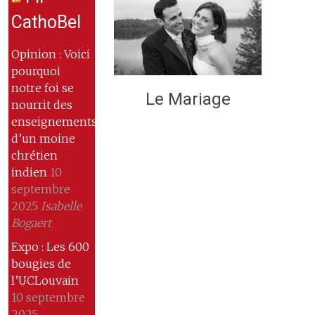
CathoBel
Opinion : Voici
pourquoi
notre foi se
Le Mariage
nourrit des
enseignements
d’un moine
chrétien
indien
10
septembre
2025
Isabelle
Bogaert
Expo : Les 600
bougies de
l’UCLouvain
10 septembre
2025