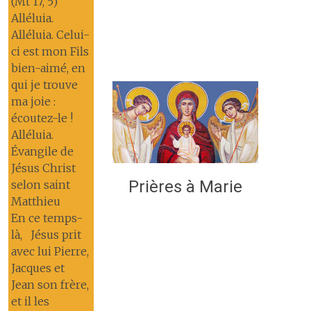
(Mt 17, 5)
Alléluia.
Alléluia. Celui-
ci est mon Fils
bien-aimé, en
qui je trouve
ma joie :
écoutez-le !
Alléluia.
Évangile de
Jésus Christ
Prières à Marie
selon saint
Matthieu
En ce temps-
là, Jésus prit
avec lui Pierre,
Jacques et
Jean son frère,
et il les