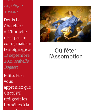
Angélique
Tasiaux
Denis Le
Chatelier :
« L’homélie
n’est pas un
cours, mais un
témoignage »
Où fêter
10 septembre
l’Assomption
2025
Isabelle
Bogaert
Edito: Et si
vous
appreniez que
ChatGPT
rédigeait les
homélies à la