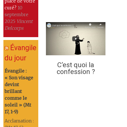
place de votre
curé?
10
septembre
2025
Vincent
Delcorps
Évangile
du jour
C’est quoi la
confession ?
Évangile :
« Son visage
devint
brillant
comme le
soleil » (Mt
17, 1-9)
Acclamation :