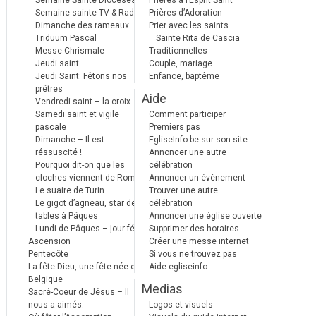
Semaine Sainte Diocèses
Prières à l’Esprit Saint
Semaine sainte TV & Radio
Prières d’Adoration
Dimanche des rameaux
Prier avec les saints
Triduum Pascal
Sainte Rita de Cascia
Messe Chrismale
Traditionnelles
Jeudi saint
Couple, mariage
Jeudi Saint: Fêtons nos
Enfance, baptême
prêtres
Aide
Vendredi saint – la croix
Samedi saint et vigile
Comment participer
pascale
Premiers pas
Dimanche – Il est
EgliseInfo.be sur son site
réssuscité !
Annoncer une autre
Pourquoi dit-on que les
célébration
cloches viennent de Rome ?
Annoncer un évènement
Le suaire de Turin
Trouver une autre
Le gigot d’agneau, star des
célébration
tables à Pâques
Annoncer une église ouverte
Lundi de Pâques – jour férié
Supprimer des horaires
Ascension
Créer une messe internet
Pentecôte
Si vous ne trouvez pas
La fête Dieu, une fête née en
Aide egliseinfo
Belgique
Medias
Sacré-Coeur de Jésus – Il
nous a aimés.
Logos et visuels