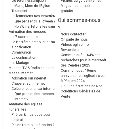
Où fêter l’Assomption
Visuels du guide internet
Marie, Mère de l’Eglise
Magazines et prières
Toussaint
gratuits
Fleurissons nos cimetières
Qui sommes-nous
Que penser d’Halloween ?
HolyWins, fêtons les saints !
?
Animation des messes
Nous contacter
Les 7 sacrements
On parle de nous
Le Baptême catholique : sa
Vidéos egliseinfo
signification
Revue de presse
Communion
Communiqué : +64% des
La confirmation
recherches pour le mercredi
Le Mariage
des Cendres 2025
Messes TV & Radio en direct
Communiqué : 10ème
Messe internet
anniversaire d’egliseinfo.be
Adoration sur internet
à Pâques 2024
Chapelet sur internet
1.600 célébrations de Noël
Célébrer et prier par internet
Conditions Générales de
Que penser des messes
Vente
internet?
Annuaire des églises
Funérailles
Prières & musiques pour
funérailles
Pleine terre ou crémation ?