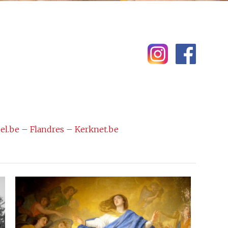
el.be
–
Flandres
–
Kerknet.be