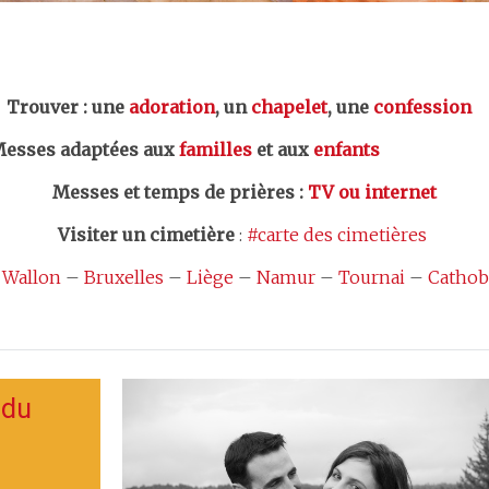
er : une
adoration
, un
chapelet
, une
confession
esses adaptées aux
familles
et aux
enfants
Messes et temps de prières
:
TV ou internet
Visiter un cimetière
:
#carte des cimetières
 Wallon
–
Bruxelles
–
Liège
–
Namur
–
Tournai
–
Cathob
 du