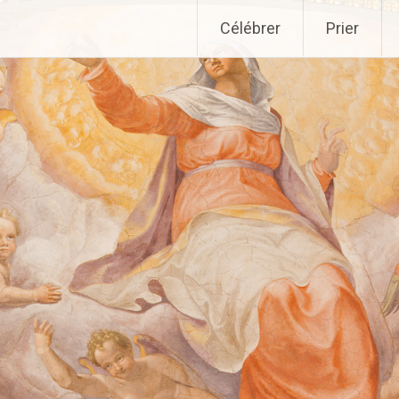
Aller
Célébrer
Prier
au
contenu
principal