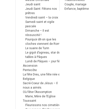
Messe Chrismale
Traditionnelles
Jeudi saint
Couple, mariage
Jeudi Saint: Fêtons nos
Enfance, baptême
prêtres
Vendredi saint – la croix
Samedi saint et vigile
pascale
Dimanche – Il est
réssuscité !
Pourquoi dit-on que les
cloches viennent de Rome ?
Le suaire de Turin
Le gigot d’agneau, star des
tables à Pâques
Lundi de Pâques – jour férié
Ascension
Pentecôte
La fête Dieu, une fête née en
Belgique
Sacré-Coeur de Jésus – Il
nous a aimés.
Où fêter l’Assomption
Marie, Mère de l’Eglise
Toussaint
Fleurissons nos cimetières