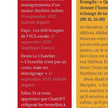
Évangile : « Q
enseignements d’un
donner l’hom
moine chrétien indien
échange de sa 
10 septembre 2025
(Mt 16, 24-28)
Isabelle Bogaert
Acclamation : (M
Expo : Les 600 bougies
Alléluia. Allélui
de l’UCLouvain
10
Heureux ceux q
septembre 2025
persécutés pou
Angélique Tasiaux
justice, car le
Denis Le Chatelier :
des Cieux est à
« L’homélie n’est pas un
eux !Alléluia. 
cours, mais un
Jésus Christ se
témoignage »
10
Matthieu En ce
septembre 2025
Isabelle
Jésus disait à
Bogaert
disciples : « Si
veut marcher à
Edito: Et si vous
qu’il renonce à 
appreniez que ChatGPT
même, qu’il pr
rédigeait les homélies à