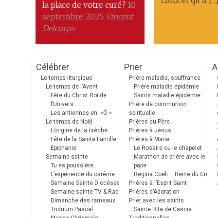
croix et qu’il […
la place de votre curé?
10
septembre 2025
Vincent
Delcorps
Célébrer
Prier
A
Le temps liturgique
Prière maladie, souffrance
Le temps de l’Avent
Prière maladie épidémie
Fête du Christ Roi de
Saints maladie épidémie
l’Univers
Prière de communion
Les antiennes en »Ô »
spirituelle
Le temps de Noël
Prières au Père
L’origine de la crèche
Prières à Jésus
Fête de la Sainte Famille
Prières à Marie
Epiphanie
Le Rosaire ou le chapelet
Semaine sainte
Marathon de prière avec le
Tu es poussière…
pape
L’expérience du carême
Regina Coeli – Reine du Ciel
Semaine Sainte Diocèses
Prières à l’Esprit Saint
Semaine sainte TV & Radio
Prières d’Adoration
Dimanche des rameaux
Prier avec les saints
Triduum Pascal
Sainte Rita de Cascia