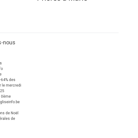
s-nous
us
fo
e
+64% des
 le mercredi
025
 10ème
gliseinfo.be
ons de Noël
érales de