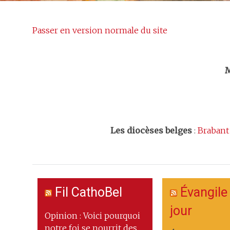
Passer en version normale du site
Trouv
M
Les
diocèses belges
:
Brabant
Fil CathoBel
Évangile
jour
Opinion : Voici pourquoi
notre foi se nourrit des