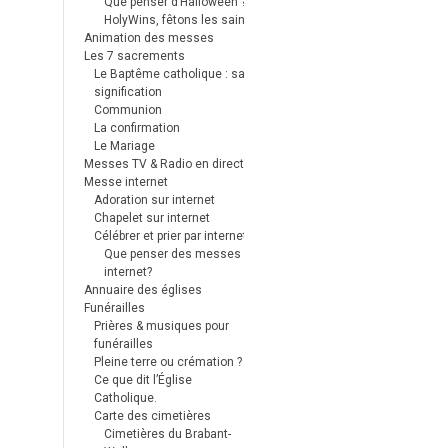
Que penser d’Halloween ?
HolyWins, fêtons les saints !
Animation des messes
Les 7 sacrements
Le Baptême catholique : sa
signification
Communion
La confirmation
Le Mariage
Messes TV & Radio en direct
Messe internet
Adoration sur internet
Chapelet sur internet
Célébrer et prier par internet
Que penser des messes
internet?
Annuaire des églises
Funérailles
Prières & musiques pour
funérailles
Pleine terre ou crémation ?
Ce que dit l’Église
Catholique.
Carte des cimetières
Cimetières du Brabant-