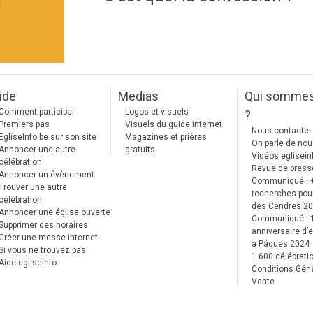
]
ide
Medias
Qui somme
Comment participer
Logos et visuels
?
Premiers pas
Visuels du guide internet
Nous contacter
EgliseInfo.be sur son site
Magazines et prières
On parle de no
Annoncer une autre
gratuits
Vidéos eglisein
célébration
Revue de press
Annoncer un évènement
Communiqué : 
Trouver une autre
recherches pour
célébration
des Cendres 2
Annoncer une église ouverte
Communiqué :
Supprimer des horaires
anniversaire d’e
Créer une messe internet
à Pâques 2024
Si vous ne trouvez pas
1.600 célébrati
Aide egliseinfo
Conditions Gén
Vente