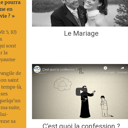
ue pourra
me en
vie ? »
t 5, 10)
Le Mariage
a.
ui sont
r la
 royaume
Évangile de
lon saint
 temps-là,
 ses
 quelqu’un
 ma suite,
lui-
enne sa
C’est quoi la confession ?