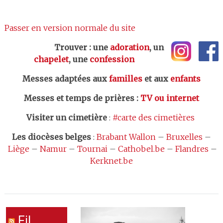
Passer en version normale du site
Trouver : une
adoration
, un
chapelet
, une
confession
Messes adaptées aux
familles
et aux
enfants
Messes et temps de prières
:
TV ou internet
Visiter un cimetière
:
#carte des cimetières
Les
diocèses belges
:
Brabant Wallon
–
Bruxelles
–
Liège
–
Namur
–
Tournai
–
Cathobel.be
–
Flandres
–
Kerknet.be
Fil