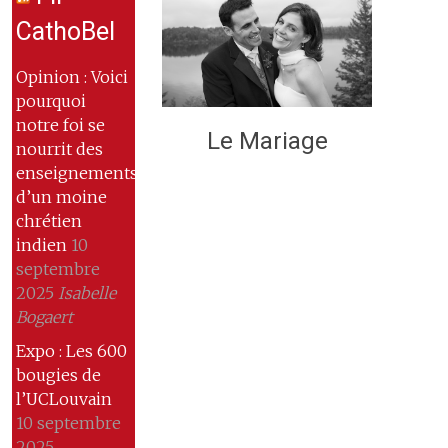
CathoBel
Opinion : Voici
pourquoi
notre foi se
Le Mariage
nourrit des
enseignements
d’un moine
chrétien
indien
10
septembre
2025
Isabelle
Bogaert
Expo : Les 600
bougies de
l’UCLouvain
10 septembre
2025