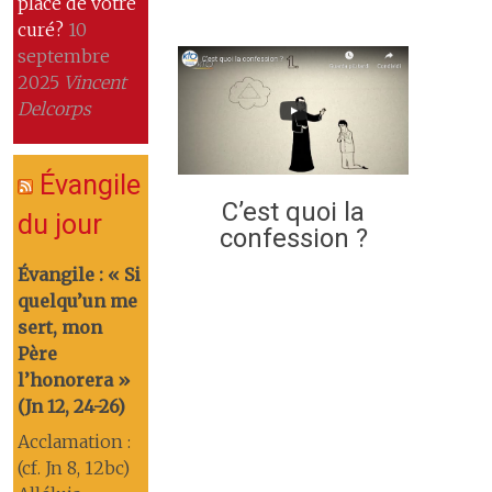
place de votre
curé?
10
septembre
2025
Vincent
Delcorps
Évangile
C’est quoi la
du jour
confession ?
Évangile : « Si
quelqu’un me
sert, mon
Père
l’honorera »
(Jn 12, 24-26)
Acclamation :
(cf. Jn 8, 12bc)