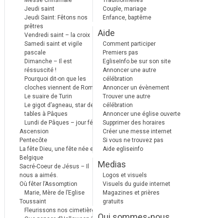
Messe Chrismale
Traditionnelles
Jeudi saint
Couple, mariage
Jeudi Saint: Fêtons nos
Enfance, baptême
prêtres
Aide
Vendredi saint – la croix
Samedi saint et vigile
Comment participer
pascale
Premiers pas
Dimanche – Il est
EgliseInfo.be sur son site
réssuscité !
Annoncer une autre
Pourquoi dit-on que les
célébration
cloches viennent de Rome ?
Annoncer un évènement
Le suaire de Turin
Trouver une autre
Le gigot d’agneau, star des
célébration
tables à Pâques
Annoncer une église ouverte
Lundi de Pâques – jour férié
Supprimer des horaires
Ascension
Créer une messe internet
Pentecôte
Si vous ne trouvez pas
La fête Dieu, une fête née en
Aide egliseinfo
Belgique
Medias
Sacré-Coeur de Jésus – Il
nous a aimés.
Logos et visuels
Où fêter l’Assomption
Visuels du guide internet
Marie, Mère de l’Eglise
Magazines et prières
Toussaint
gratuits
Fleurissons nos cimetières
Qui sommes-nous