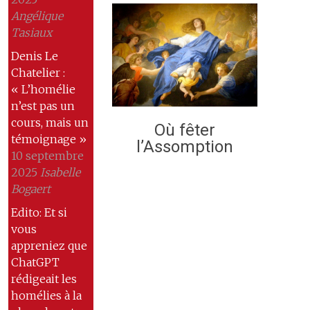
Angélique
Tasiaux
Denis Le
Chatelier :
« L’homélie
n’est pas un
cours, mais un
Où fêter
témoignage »
l’Assomption
10 septembre
2025
Isabelle
Bogaert
Edito: Et si
vous
appreniez que
ChatGPT
rédigeait les
homélies à la