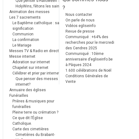
Que penser d’Halloween ?
HolyWins, fêtons les saints !
?
Animation des messes
Nous contacter
Les 7 sacrements
On parle de nous
Le Baptême catholique : sa
Vidéos egliseinfo
signification
Revue de presse
Communion
Communiqué : +64% des
La confirmation
recherches pour le mercredi
Le Mariage
des Cendres 2025
Messes TV & Radio en direct
Communiqué : 10ème
Messe internet
anniversaire d’egliseinfo.be
Adoration sur internet
à Pâques 2024
Chapelet sur internet
1.600 célébrations de Noël
Célébrer et prier par internet
Conditions Générales de
Que penser des messes
Vente
internet?
Annuaire des églises
Funérailles
Prières & musiques pour
funérailles
Pleine terre ou crémation ?
Ce que dit l’Église
Catholique.
Carte des cimetières
Cimetières du Brabant-