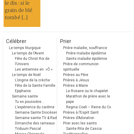
le dis : si le
grain de blé
tombé […]
Célébrer
Prier
Le temps liturgique
Prière maladie, souffrance
Le temps de l’Avent
Prière maladie épidémie
Fête du Christ Roi de
Saints maladie épidémie
l’Univers
Prière de communion
Les antiennes en »Ô »
spirituelle
Le temps de Noël
Prières au Père
L’origine de la crèche
Prières à Jésus
Fête de la Sainte Famille
Prières à Marie
Epiphanie
Le Rosaire ou le chapelet
Semaine sainte
Marathon de prière avec le
Tu es poussière…
pape
L’expérience du carême
Regina Coeli – Reine du Ciel
Semaine Sainte Diocèses
Prières à l’Esprit Saint
Semaine sainte TV & Radio
Prières d’Adoration
Dimanche des rameaux
Prier avec les saints
Triduum Pascal
Sainte Rita de Cascia