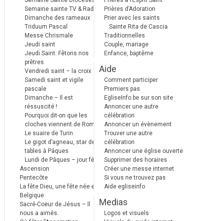
Semaine Sainte Diocèses
Prières à l’Esprit Saint
Semaine sainte TV & Radio
Prières d’Adoration
Dimanche des rameaux
Prier avec les saints
Triduum Pascal
Sainte Rita de Cascia
Messe Chrismale
Traditionnelles
Jeudi saint
Couple, mariage
Jeudi Saint: Fêtons nos
Enfance, baptême
prêtres
Aide
Vendredi saint – la croix
Samedi saint et vigile
Comment participer
pascale
Premiers pas
Dimanche – Il est
EgliseInfo.be sur son site
réssuscité !
Annoncer une autre
Pourquoi dit-on que les
célébration
cloches viennent de Rome ?
Annoncer un évènement
Le suaire de Turin
Trouver une autre
Le gigot d’agneau, star des
célébration
tables à Pâques
Annoncer une église ouverte
Lundi de Pâques – jour férié
Supprimer des horaires
Ascension
Créer une messe internet
Pentecôte
Si vous ne trouvez pas
La fête Dieu, une fête née en
Aide egliseinfo
Belgique
Medias
Sacré-Coeur de Jésus – Il
nous a aimés.
Logos et visuels