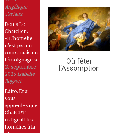
Angélique
Tasiaux
Denis Le
Chatelier :
« L’homélie
n’est pas un
cours, mais un
témoignage »
Où fêter
10 septembre
l’Assomption
2025
Isabelle
Bogaert
Edito: Et si
vous
appreniez que
ChatGPT
rédigeait les
homélies à la