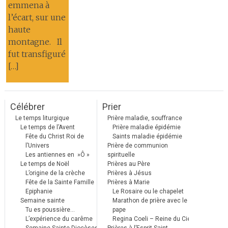
emmena à
l’écart, sur une
haute
montagne. Il
fut transfiguré
[…]
Célébrer
Prier
Le temps liturgique
Prière maladie, souffrance
Le temps de l’Avent
Prière maladie épidémie
Fête du Christ Roi de
Saints maladie épidémie
l’Univers
Prière de communion
Les antiennes en »Ô »
spirituelle
Le temps de Noël
Prières au Père
L’origine de la crèche
Prières à Jésus
Fête de la Sainte Famille
Prières à Marie
Epiphanie
Le Rosaire ou le chapelet
Semaine sainte
Marathon de prière avec le
Tu es poussière…
pape
L’expérience du carême
Regina Coeli – Reine du Ciel