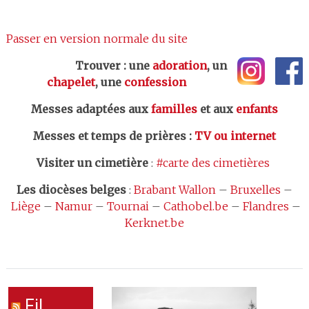
Passer en version normale du site
Trouver : une
adoration
, un
chapelet
, une
confession
Messes adaptées aux
familles
et aux
enfants
Messes et temps de prières
:
TV ou internet
Visiter un cimetière
:
#carte des cimetières
Les
diocèses belges
:
Brabant Wallon
–
Bruxelles
–
Liège
–
Namur
–
Tournai
–
Cathobel.be
–
Flandres
–
Kerknet.be
Fil