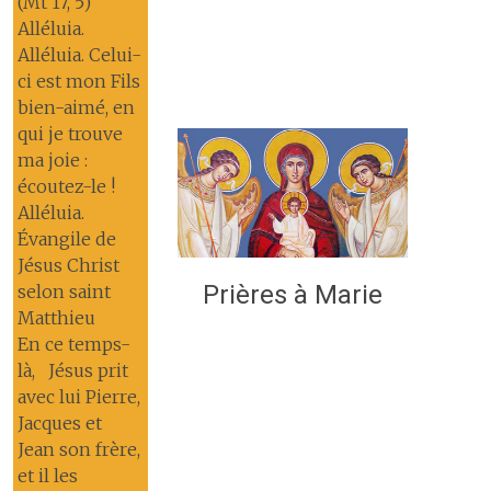
(Mt 17, 5)
Alléluia.
Alléluia. Celui-
ci est mon Fils
bien-aimé, en
qui je trouve
ma joie :
écoutez-le !
Alléluia.
Évangile de
Jésus Christ
Prières à Marie
selon saint
Matthieu
En ce temps-
là, Jésus prit
avec lui Pierre,
Jacques et
Jean son frère,
et il les