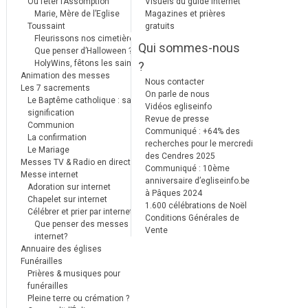
Où fêter l’Assomption
Visuels du guide internet
Marie, Mère de l’Eglise
Magazines et prières
Toussaint
gratuits
Fleurissons nos cimetières
Qui sommes-nous
Que penser d’Halloween ?
HolyWins, fêtons les saints !
?
Animation des messes
Nous contacter
Les 7 sacrements
On parle de nous
Le Baptême catholique : sa
Vidéos egliseinfo
signification
Revue de presse
Communion
Communiqué : +64% des
La confirmation
recherches pour le mercredi
Le Mariage
des Cendres 2025
Messes TV & Radio en direct
Communiqué : 10ème
Messe internet
anniversaire d’egliseinfo.be
Adoration sur internet
à Pâques 2024
Chapelet sur internet
1.600 célébrations de Noël
Célébrer et prier par internet
Conditions Générales de
Que penser des messes
Vente
internet?
Annuaire des églises
Funérailles
Prières & musiques pour
funérailles
Pleine terre ou crémation ?