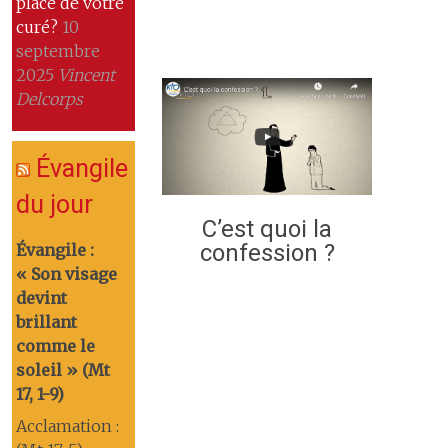
place de votre
curé?
10
septembre
2025
Vincent
Delcorps
Évangile
du jour
C’est quoi la
confession ?
Évangile :
« Son visage
devint
brillant
comme le
soleil » (Mt
17, 1-9)
Acclamation :