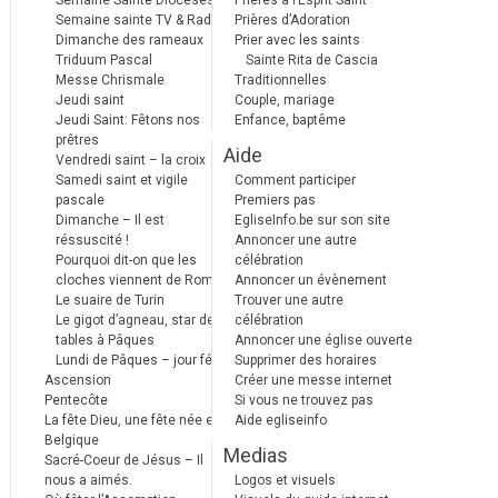
Semaine Sainte Diocèses
Prières à l’Esprit Saint
Semaine sainte TV & Radio
Prières d’Adoration
Dimanche des rameaux
Prier avec les saints
Triduum Pascal
Sainte Rita de Cascia
Messe Chrismale
Traditionnelles
Jeudi saint
Couple, mariage
Jeudi Saint: Fêtons nos
Enfance, baptême
prêtres
Aide
Vendredi saint – la croix
Samedi saint et vigile
Comment participer
pascale
Premiers pas
Dimanche – Il est
EgliseInfo.be sur son site
réssuscité !
Annoncer une autre
Pourquoi dit-on que les
célébration
cloches viennent de Rome ?
Annoncer un évènement
Le suaire de Turin
Trouver une autre
Le gigot d’agneau, star des
célébration
tables à Pâques
Annoncer une église ouverte
Lundi de Pâques – jour férié
Supprimer des horaires
Ascension
Créer une messe internet
Pentecôte
Si vous ne trouvez pas
La fête Dieu, une fête née en
Aide egliseinfo
Belgique
Medias
Sacré-Coeur de Jésus – Il
nous a aimés.
Logos et visuels