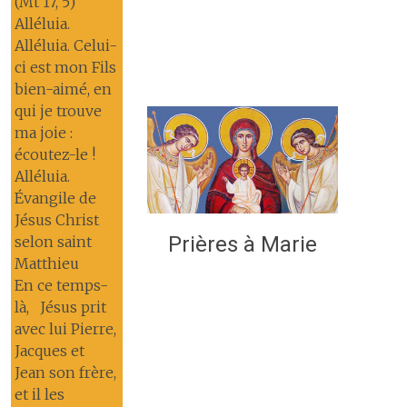
(Mt 17, 5)
Alléluia.
Alléluia. Celui-
ci est mon Fils
bien-aimé, en
qui je trouve
ma joie :
écoutez-le !
Alléluia.
Évangile de
Jésus Christ
Prières à Marie
selon saint
Matthieu
En ce temps-
là, Jésus prit
avec lui Pierre,
Jacques et
Jean son frère,
et il les