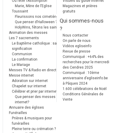
Où fêter l’Assomption
Visuels du guide internet
Marie, Mère de l’Eglise
Magazines et prières
Toussaint
gratuits
Fleurissons nos cimetières
Qui sommes-nous
Que penser d’Halloween ?
HolyWins, fêtons les saints !
?
Animation des messes
Nous contacter
Les 7 sacrements
On parle de nous
Le Baptême catholique : sa
Vidéos egliseinfo
signification
Revue de presse
Communion
Communiqué : +64% des
La confirmation
recherches pour le mercredi
Le Mariage
des Cendres 2025
Messes TV & Radio en direct
Communiqué : 10ème
Messe internet
anniversaire d’egliseinfo.be
Adoration sur internet
à Pâques 2024
Chapelet sur internet
1.600 célébrations de Noël
Célébrer et prier par internet
Conditions Générales de
Que penser des messes
Vente
internet?
Annuaire des églises
Funérailles
Prières & musiques pour
funérailles
Pleine terre ou crémation ?