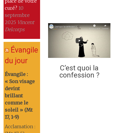
place de votre
curé?
10
septembre
2025
Vincent
Delcorps
Évangile
du jour
C’est quoi la
confession ?
Évangile :
« Son visage
devint
brillant
comme le
soleil » (Mt
17, 1-9)
Acclamation :