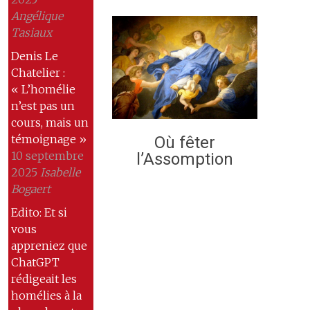
Angélique
Tasiaux
Denis Le
Chatelier :
« L’homélie
n’est pas un
cours, mais un
témoignage »
Où fêter
10 septembre
l’Assomption
2025
Isabelle
Bogaert
Edito: Et si
vous
appreniez que
ChatGPT
rédigeait les
homélies à la