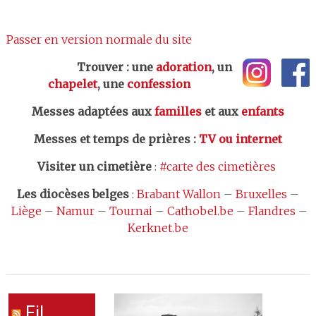
Passer en version normale du site
Trouver : une
adoration
, un
chapelet
, une
confession
Messes adaptées aux
familles
et aux
enfants
Messes et temps de prières
:
TV ou internet
Visiter un cimetière
:
#carte des cimetières
Les
diocèses belges
:
Brabant Wallon
–
Bruxelles
–
Liège
–
Namur
–
Tournai
–
Cathobel.be
–
Flandres
–
Kerknet.be
Fil