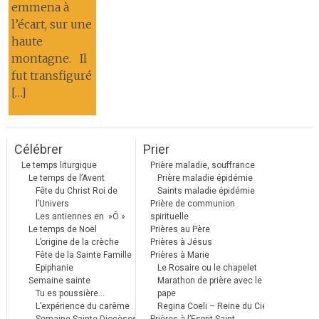
emmena à
l’écart, sur une
haute
montagne. Il
fut transfiguré
[…]
Célébrer
Prier
Le temps liturgique
Prière maladie, souffrance
Le temps de l’Avent
Prière maladie épidémie
Fête du Christ Roi de
Saints maladie épidémie
l’Univers
Prière de communion
Les antiennes en »Ô »
spirituelle
Le temps de Noël
Prières au Père
L’origine de la crèche
Prières à Jésus
Fête de la Sainte Famille
Prières à Marie
Epiphanie
Le Rosaire ou le chapelet
Semaine sainte
Marathon de prière avec le
Tu es poussière…
pape
L’expérience du carême
Regina Coeli – Reine du Ciel