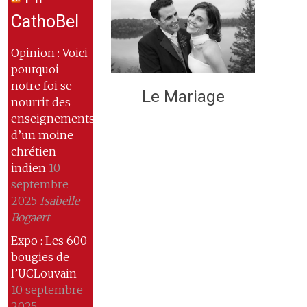
CathoBel
Opinion : Voici
pourquoi
notre foi se
Le Mariage
nourrit des
enseignements
d’un moine
chrétien
indien
10
septembre
2025
Isabelle
Bogaert
Expo : Les 600
bougies de
l’UCLouvain
10 septembre
2025