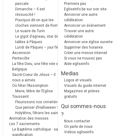
pascale
Premiers pas
Dimanche – Il est
EgliseInfo.be sur son site
réssuscité !
Annoncer une autre
Pourquoi dit-on que les
célébration
cloches viennent de Rome ?
Annoncer un évènement
Le suaire de Turin
Trouver une autre
Le gigot d’agneau, star des
célébration
tables à Pâques
Annoncer une église ouverte
Lundi de Pâques – jour férié
Supprimer des horaires
Ascension
Créer une messe internet
Pentecôte
Si vous ne trouvez pas
La fête Dieu, une fête née en
Aide egliseinfo
Belgique
Medias
Sacré-Coeur de Jésus – Il
nous a aimés.
Logos et visuels
Où fêter l’Assomption
Visuels du guide internet
Marie, Mère de l’Eglise
Magazines et prières
Toussaint
gratuits
Fleurissons nos cimetières
Qui sommes-nous
Que penser d’Halloween ?
HolyWins, fêtons les saints !
?
Animation des messes
Nous contacter
Les 7 sacrements
On parle de nous
Le Baptême catholique : sa
Vidéos egliseinfo
signification