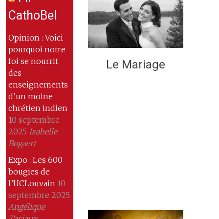
CathoBel
Opinion : Voici
pourquoi notre
foi se nourrit
Le Mariage
des
enseignements
d’un moine
chrétien indien
10 septembre
2025
Isabelle
Bogaert
Expo : Les 600
bougies de
l’UCLouvain
10
septembre 2025
Angélique
Tasiaux