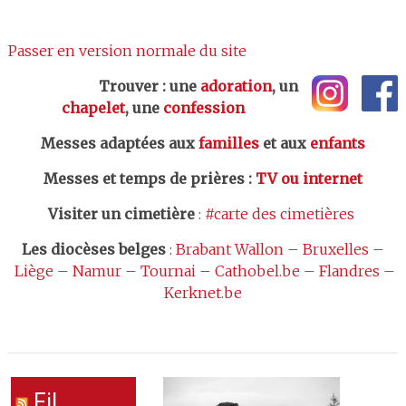
Passer en version normale du site
Trouver : une
adoration
, un
chapelet
, une
confession
Messes adaptées aux
familles
et aux
enfants
Messes et temps de prières
:
TV ou internet
Visiter un cimetière
:
#carte des cimetières
Les
diocèses belges
:
Brabant Wallon
–
Bruxelles
–
Liège
–
Namur
–
Tournai
–
Cathobel.be
–
Flandres
–
Kerknet.be
Fil