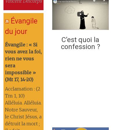
Vincent Delcorps
Évangile
du jour
C’est quoi la
Évangile : « Si
confession ?
vous avez la foi,
rien ne vous
sera
impossible »
(Mt 17, 14-20)
Acclamation : (2
Tm 1, 10)
Alléluia. Alléluia.
Notre Sauveur,
le Christ Jésus, a
détruit la mort ;