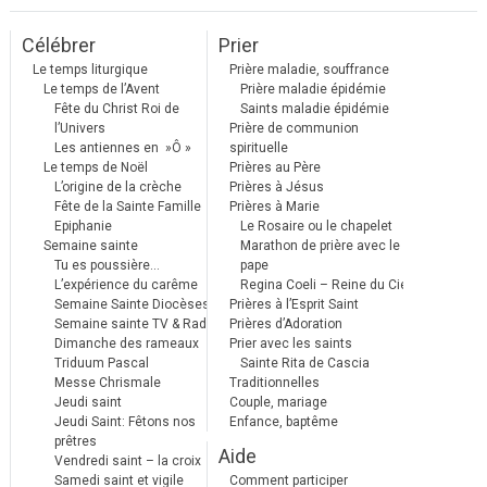
Célébrer
Prier
Le temps liturgique
Prière maladie, souffrance
Le temps de l’Avent
Prière maladie épidémie
Fête du Christ Roi de
Saints maladie épidémie
l’Univers
Prière de communion
Les antiennes en »Ô »
spirituelle
Le temps de Noël
Prières au Père
L’origine de la crèche
Prières à Jésus
Fête de la Sainte Famille
Prières à Marie
Epiphanie
Le Rosaire ou le chapelet
Semaine sainte
Marathon de prière avec le
Tu es poussière…
pape
L’expérience du carême
Regina Coeli – Reine du Ciel
Semaine Sainte Diocèses
Prières à l’Esprit Saint
Semaine sainte TV & Radio
Prières d’Adoration
Dimanche des rameaux
Prier avec les saints
Triduum Pascal
Sainte Rita de Cascia
Messe Chrismale
Traditionnelles
Jeudi saint
Couple, mariage
Jeudi Saint: Fêtons nos
Enfance, baptême
prêtres
Aide
Vendredi saint – la croix
Samedi saint et vigile
Comment participer