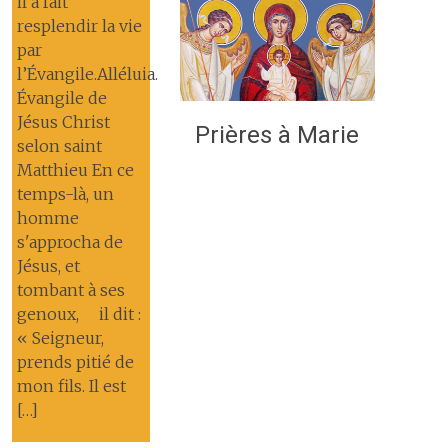
il a fait
resplendir la vie
par
l’Évangile.Alléluia.
Évangile de
Jésus Christ
Prières à Marie
selon saint
Matthieu En ce
temps-là, un
homme
s'approcha de
Jésus, et
tombant à ses
genoux, il dit :
« Seigneur,
prends pitié de
mon fils. Il est
[…]