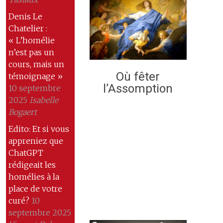
Denis Le
Chatelier :
« L’homélie
n’est pas un
cours, mais un
Où fêter
témoignage »
l’Assomption
10 septembre
2025
Isabelle
Bogaert
Edito: Et si vous
appreniez que
ChatGPT
rédigeait les
homélies à la
place de votre
curé?
10
septembre 2025