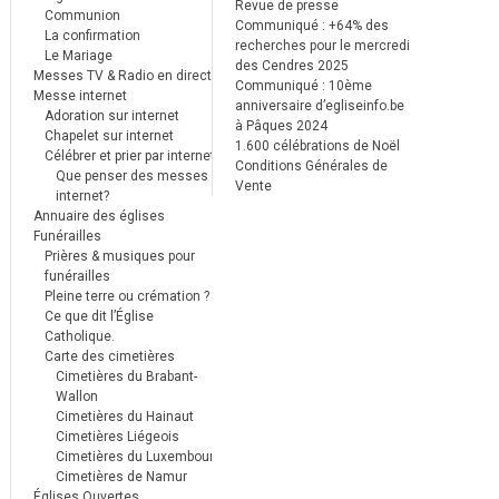
Revue de presse
Communion
Communiqué : +64% des
La confirmation
recherches pour le mercredi
Le Mariage
des Cendres 2025
Messes TV & Radio en direct
Communiqué : 10ème
Messe internet
anniversaire d’egliseinfo.be
Adoration sur internet
à Pâques 2024
Chapelet sur internet
1.600 célébrations de Noël
Célébrer et prier par internet
Conditions Générales de
Que penser des messes
Vente
internet?
Annuaire des églises
Funérailles
Prières & musiques pour
funérailles
Pleine terre ou crémation ?
Ce que dit l’Église
Catholique.
Carte des cimetières
Cimetières du Brabant-
Wallon
Cimetières du Hainaut
Cimetières Liégeois
Cimetières du Luxembourg
Cimetières de Namur
Églises Ouvertes