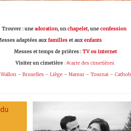
er : une
adoration
, un
chapelet
, une
confession
esses adaptées aux
familles
et aux
enfants
Messes et temps de prières
:
TV ou internet
Visiter un cimetière
:
#carte des cimetières
 Wallon
–
Bruxelles
–
Liège
–
Namur
–
Tournai
–
Cathob
 du