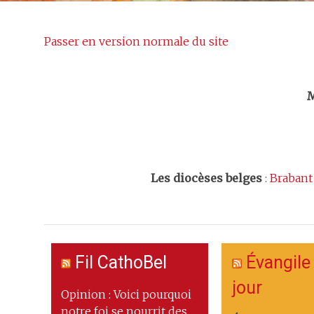
Passer en version normale du site
Trouv
M
Les
diocèses belges
:
Brabant
Fil CathoBel
Évangile
jour
Opinion : Voici pourquoi
notre foi se nourrit des