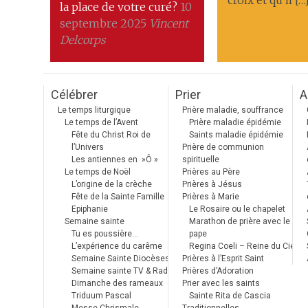
croix et qu’il […
la place de votre curé?
10
septembre 2025
Vincent
Delcorps
Célébrer
Prier
A
Le temps liturgique
Prière maladie, souffrance
Le temps de l’Avent
Prière maladie épidémie
Fête du Christ Roi de
Saints maladie épidémie
l’Univers
Prière de communion
Les antiennes en »Ô »
spirituelle
Le temps de Noël
Prières au Père
L’origine de la crèche
Prières à Jésus
Fête de la Sainte Famille
Prières à Marie
Epiphanie
Le Rosaire ou le chapelet
Semaine sainte
Marathon de prière avec le
Tu es poussière…
pape
L’expérience du carême
Regina Coeli – Reine du Ciel
Semaine Sainte Diocèses
Prières à l’Esprit Saint
Semaine sainte TV & Radio
Prières d’Adoration
Dimanche des rameaux
Prier avec les saints
Triduum Pascal
Sainte Rita de Cascia