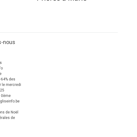
s-nous
us
fo
e
+64% des
 le mercredi
025
 10ème
gliseinfo.be
ons de Noël
érales de