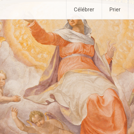
Aller
Célébrer
Prier
au
contenu
principal