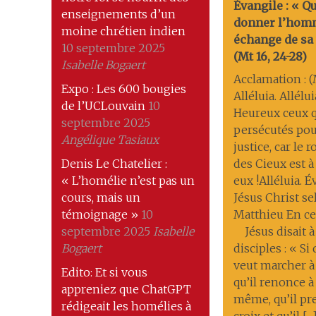
Évangile : « Q
enseignements d’un
donner l’hom
moine chrétien indien
échange de sa 
10 septembre 2025
(Mt 16, 24-28)
Isabelle Bogaert
Acclamation : (M
Expo : Les 600 bougies
Alléluia. Allélui
de l’UCLouvain
10
Heureux ceux q
septembre 2025
persécutés pou
Angélique Tasiaux
justice, car le
Denis Le Chatelier :
des Cieux est à
« L’homélie n’est pas un
eux !Alléluia. 
cours, mais un
Jésus Christ se
témoignage »
10
Matthieu En ce
septembre 2025
Isabelle
Jésus disait à
Bogaert
disciples : « Si
veut marcher à
Edito: Et si vous
qu’il renonce à 
appreniez que ChatGPT
même, qu’il pr
rédigeait les homélies à