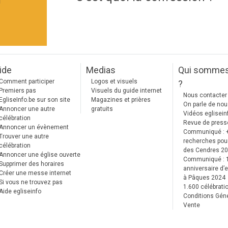
]
ide
Medias
Qui somme
Comment participer
Logos et visuels
?
Premiers pas
Visuels du guide internet
Nous contacter
EgliseInfo.be sur son site
Magazines et prières
On parle de no
Annoncer une autre
gratuits
Vidéos eglisein
célébration
Revue de press
Annoncer un évènement
Communiqué : 
Trouver une autre
recherches pour
célébration
des Cendres 2
Annoncer une église ouverte
Communiqué :
Supprimer des horaires
anniversaire d’e
Créer une messe internet
à Pâques 2024
Si vous ne trouvez pas
1.600 célébrati
Aide egliseinfo
Conditions Gén
Vente