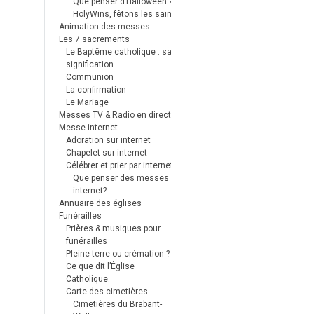
Que penser d’Halloween ?
HolyWins, fêtons les saints !
Animation des messes
Les 7 sacrements
Le Baptême catholique : sa
signification
Communion
La confirmation
Le Mariage
Messes TV & Radio en direct
Messe internet
Adoration sur internet
Chapelet sur internet
Célébrer et prier par internet
Que penser des messes
internet?
Annuaire des églises
Funérailles
Prières & musiques pour
funérailles
Pleine terre ou crémation ?
Ce que dit l’Église
Catholique.
Carte des cimetières
Cimetières du Brabant-