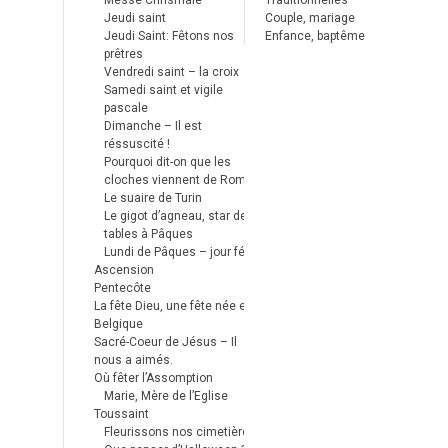
Messe Chrismale
Traditionnelles
Jeudi saint
Couple, mariage
Jeudi Saint: Fêtons nos
Enfance, baptême
prêtres
Vendredi saint – la croix
Samedi saint et vigile
pascale
Dimanche – Il est
réssuscité !
Pourquoi dit-on que les
cloches viennent de Rome ?
Le suaire de Turin
Le gigot d’agneau, star des
tables à Pâques
Lundi de Pâques – jour férié
Ascension
Pentecôte
La fête Dieu, une fête née en
Belgique
Sacré-Coeur de Jésus – Il
nous a aimés.
Où fêter l’Assomption
Marie, Mère de l’Eglise
Toussaint
Fleurissons nos cimetières