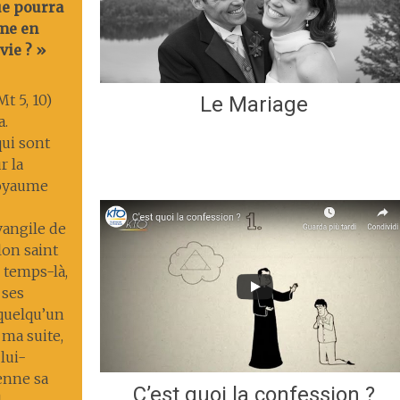
ue pourra
me en
vie ? »
t 5, 10)
Le Mariage
a.
ui sont
r la
 royaume
Évangile de
lon saint
 temps-là,
 ses
 quelqu’un
 ma suite,
lui-
enne sa
C’est quoi la confession ?