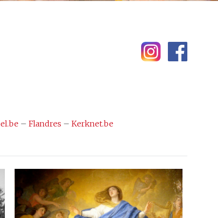
el.be
–
Flandres
–
Kerknet.be