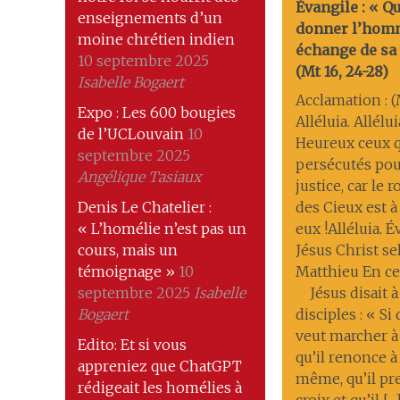
Évangile : « Q
enseignements d’un
donner l’hom
moine chrétien indien
échange de sa 
10 septembre 2025
(Mt 16, 24-28)
Isabelle Bogaert
Acclamation : (M
Expo : Les 600 bougies
Alléluia. Allélui
de l’UCLouvain
10
Heureux ceux q
septembre 2025
persécutés pou
Angélique Tasiaux
justice, car le
Denis Le Chatelier :
des Cieux est à
« L’homélie n’est pas un
eux !Alléluia. 
cours, mais un
Jésus Christ se
témoignage »
10
Matthieu En ce
septembre 2025
Isabelle
Jésus disait à
Bogaert
disciples : « Si
veut marcher à
Edito: Et si vous
qu’il renonce à 
appreniez que ChatGPT
même, qu’il pr
rédigeait les homélies à