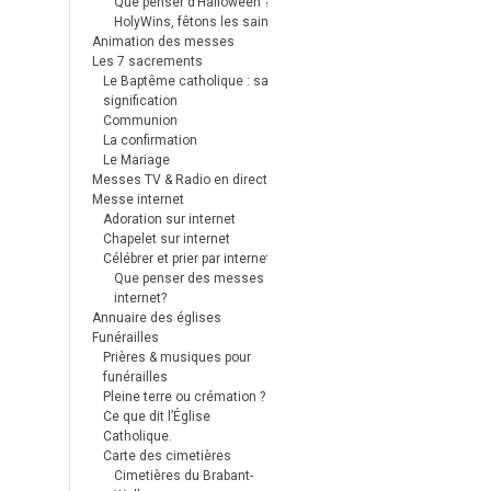
Que penser d’Halloween ?
HolyWins, fêtons les saints !
Animation des messes
Les 7 sacrements
Le Baptême catholique : sa
signification
Communion
La confirmation
Le Mariage
Messes TV & Radio en direct
Messe internet
Adoration sur internet
Chapelet sur internet
Célébrer et prier par internet
Que penser des messes
internet?
Annuaire des églises
Funérailles
Prières & musiques pour
funérailles
Pleine terre ou crémation ?
Ce que dit l’Église
Catholique.
Carte des cimetières
Cimetières du Brabant-