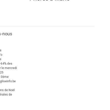
s-nous
us
fo
e
+64% des
 le mercredi
025
 10ème
gliseinfo.be
ons de Noël
érales de