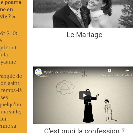
ue pourra
me en
vie ? »
t 5, 10)
Le Mariage
a.
ui sont
r la
 royaume
Évangile de
lon saint
 temps-là,
 ses
 quelqu’un
 ma suite,
lui-
enne sa
C’est quoi la confession ?