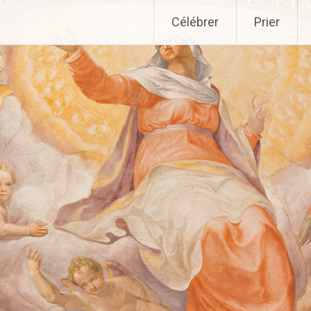
Aller
Célébrer
Prier
au
contenu
principal