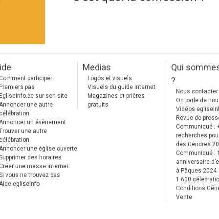
]
ide
Medias
Qui somme
Comment participer
Logos et visuels
?
Premiers pas
Visuels du guide internet
Nous contacter
EgliseInfo.be sur son site
Magazines et prières
On parle de no
Annoncer une autre
gratuits
Vidéos eglisein
célébration
Revue de press
Annoncer un évènement
Communiqué : 
Trouver une autre
recherches pour
célébration
des Cendres 2
Annoncer une église ouverte
Communiqué :
Supprimer des horaires
anniversaire d’e
Créer une messe internet
à Pâques 2024
Si vous ne trouvez pas
1.600 célébrati
Aide egliseinfo
Conditions Gén
Vente