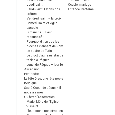
Messe Chrismale
Traditionnelles
Jeudi saint
Couple, mariage
Jeudi Saint: Fêtons nos
Enfance, baptême
prêtres
Vendredi saint – la croix
Samedi saint et vigile
pascale
Dimanche – Il est
réssuscité !
Pourquoi dit-on que les
cloches viennent de Rome ?
Le suaire de Turin
Le gigot d’agneau, star des
tables à Pâques
Lundi de Pâques – jour férié
Ascension
Pentecôte
La fête Dieu, une fête née en
Belgique
Sacré-Coeur de Jésus – Il
nous a aimés.
Où fêter l’Assomption
Marie, Mère de l’Eglise
Toussaint
Fleurissons nos cimetières