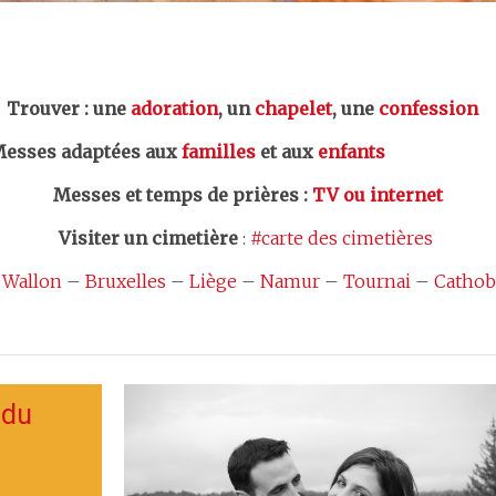
er : une
adoration
, un
chapelet
, une
confession
esses adaptées aux
familles
et aux
enfants
Messes et temps de prières
:
TV ou internet
Visiter un cimetière
:
#carte des cimetières
 Wallon
–
Bruxelles
–
Liège
–
Namur
–
Tournai
–
Cathob
 du