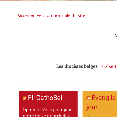
Passer en version normale du site
Trouv
M
Les
diocèses belges
:
Brabant
Fil CathoBel
Évangile
jour
Opinion : Voici pourquoi
notre foi se nourrit des