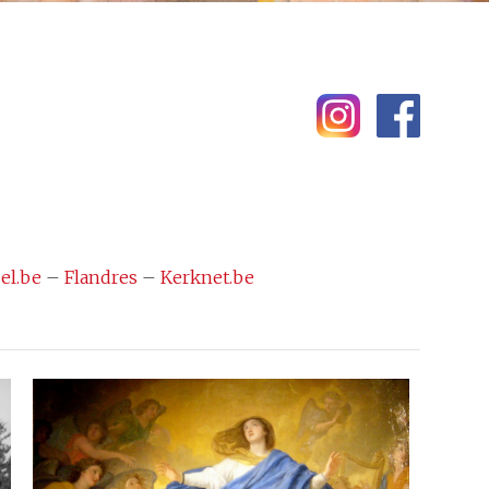
el.be
–
Flandres
–
Kerknet.be