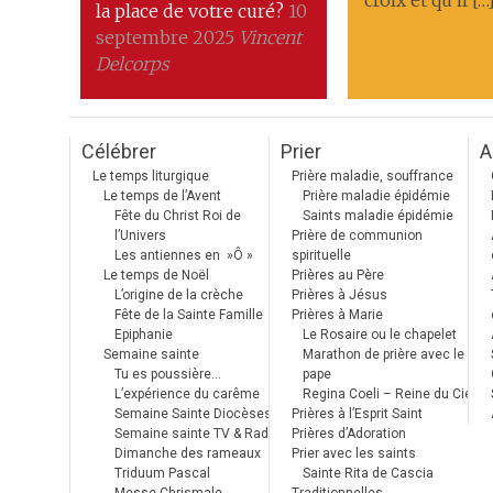
croix et qu’il […
la place de votre curé?
10
septembre 2025
Vincent
Delcorps
Célébrer
Prier
A
Le temps liturgique
Prière maladie, souffrance
Le temps de l’Avent
Prière maladie épidémie
Fête du Christ Roi de
Saints maladie épidémie
l’Univers
Prière de communion
Les antiennes en »Ô »
spirituelle
Le temps de Noël
Prières au Père
L’origine de la crèche
Prières à Jésus
Fête de la Sainte Famille
Prières à Marie
Epiphanie
Le Rosaire ou le chapelet
Semaine sainte
Marathon de prière avec le
Tu es poussière…
pape
L’expérience du carême
Regina Coeli – Reine du Ciel
Semaine Sainte Diocèses
Prières à l’Esprit Saint
Semaine sainte TV & Radio
Prières d’Adoration
Dimanche des rameaux
Prier avec les saints
Triduum Pascal
Sainte Rita de Cascia